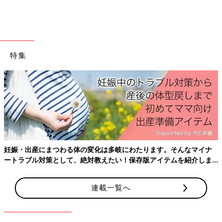
●店舗が多く、ネットでも購入できる。（神
奈川県／産後1年のママ）
●キャラクターとのコラボが多くかわいいも
のが多い。（長崎県／産後1年2ヶ月のマ
マ）
特集
●作りが丈夫で繰り返し使えた。（愛知県／
産後1年4ヶ月のママ）
公式サイトで見る
3位 アカチャンホンポ アカチャンホンポ オリジナル
妊娠・出産にまつわる体の変化は多岐にわたります。そんなマイナ
ートラブル対策として、絶対教えたい！保存版アイテムを紹介しま
す。
シンプルなデザインと素材の丈夫さが人気
着まわししやすい飽きのこないデザインが豊富。「色違いでそろ
連載一覧へ
えた」という声も多数。季節に合わせてさまざまな素材のウエア
が登場し、洗濯してもヨレにくい丈夫さも魅力。