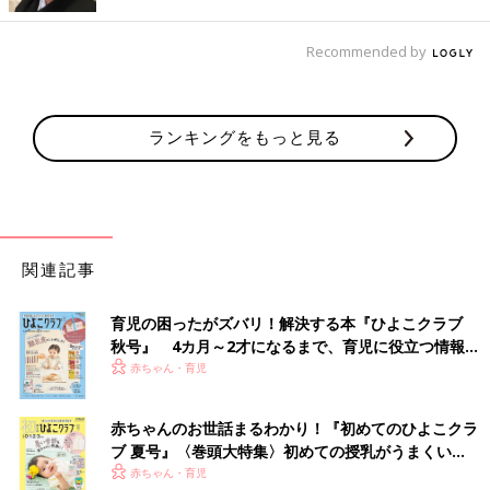
●生地がやわらかく着せやすかったです。
（岡山県／産後9ヶ月のママ）
Recommended by
●セールをしていればさらに安く購入でき、
汚れてもストレスにならないほどコスパが
いい。（神奈川県／産後1年5ヶ月のママ）
ランキングをもっと見る
楽天で見る
関連記事
2位 ユニクロ
育児の困ったがズバリ！解決する本『ひよこクラブ
機能面・デザイン面の高さがママたちに人気！
秋号』 4カ月～2才になるまで、育児に役立つ情報が
「脱ぎ着させやすく、赤ちゃんが動きやすそう」と機能性の高さ
いっぱい！
赤ちゃん・育児
が評価された
ユニクロ
。こったデザインと手ごろな価格、人気キ
ャラクターとのコラボが多い点も好評の理由。
赤ちゃんのお世話まるわかり！『初めてのひよこクラ
ブ 夏号』〈巻頭大特集〉初めての授乳がうまくい
く！ おっぱい・ミルクの基本と夏のトラブル 解決テ
赤ちゃん・育児