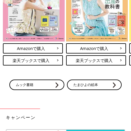
●ボタンの位置がわかりやすくて着せるのが
ラクちん。（奈良県／産後7ヶ月のママ）
●日本製で、綿100%の商品が多く安心。（徳
島県／産後8ヶ月のママ）
●デザインが豊富で選びやすい。（広島県／
産後1年のママ）
●ボタンの色分けなど、着せるときにわかり
やすい。（愛知県／産後1年6ヶ月のママ）
Amazonで購入
Amazonで購入
楽天ブックスで購入
楽天ブックスで購入
公式サイトで見る
ムック書籍
たまひよの絵本
4位 しまむら バースデイ
小技の利いたデザインが、低価格で購入できる！
「ほかにはないデザインがある」「安くてかわいい」「人とあま
キャンペーン
りかぶらない」と、人気急上昇のバースデイ。フリルや襟つき、
カジュアルなプリントなど、おしゃれを楽しめるデザインが充実