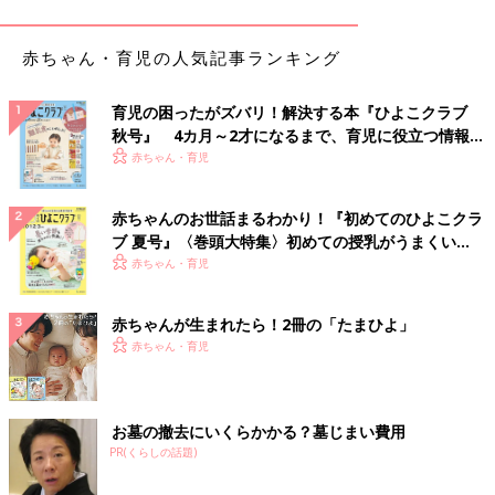
知県／産後2ヶ月のママ）
●服の形が同じものが多く着替えがラクにで
赤ちゃん・育児の人気記事ランキング
きる。（東京都／産後5ヶ月のママ）
●体形・サイズ・季節に合ったものが選べ
る。（新潟県／産後7ヶ月のママ）
育児の困ったがズバリ！解決する本『ひよこクラブ
●すぐサイズアウトするのでリーズナブルで
秋号』 4カ月～2才になるまで、育児に役立つ情報が
助かる。（長崎県／産後10ヶ月のママ）
いっぱい！
赤ちゃん・育児
●妊娠中にツーウェイオールを3枚購入。いつ
も価格がお手ごろで大満足。シンプルで、
赤ちゃんのお世話まるわかり！『初めてのひよこクラ
パステルなどのやわらかい色、くすみカラ
ブ 夏号』〈巻頭大特集〉初めての授乳がうまくい
ーが好きなのですが、そういった品物もあ
く！ おっぱい・ミルクの基本と夏のトラブル 解決テ
赤ちゃん・育児
るのでデザイン性もお気に入りです。（東
ク
京都／7ヶ月の赤ちゃんのママ）
●たくさんのウエアの中から選べるので楽し
赤ちゃんが生まれたら！2冊の「たまひよ」
いし、とにかく安い！（神奈川県／産後0
赤ちゃん・育児
ヶ月のママ）
●面ファスナーになっているタイプを購入。
着替えがラクにできました。（沖縄県／産
お墓の撤去にいくらかかる？墓じまい費用
後3ヶ月のママ）
PR(くらしの話題)
●何度洗濯してもヨレなくて丈夫。（神奈川
県／産後3ヶ月のママ）