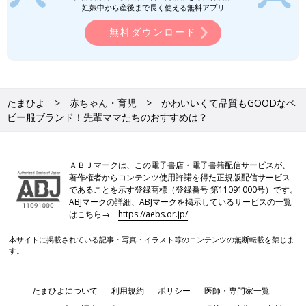
妊娠中から産後まで長く使える無料アプリ
無料ダウンロード
●デザインに小技が利いている。（東京都／
産後5ヶ月のママ）
●お手ごろ価格なのに、かわいいものがたく
さんある。（沖縄県／産後1年5ヶ月のマ
マ）
たまひよ
赤ちゃん・育児
かわいいくて品質もGOODなベ
●ほかにはない、遊び心のあるデザインが多
ビー服ブランド！先輩ママたちのおすすめは？
くて選ぶのが楽しい！ 小物もかわいいの
で、トータルコーデで買うこともありま
す。（産後1年6ヶ月のママ）
ＡＢＪマークは、この電子書店・電子書籍配信サービスが、
著作権者からコンテンツ使用許諾を得た正規版配信サービス
であることを示す登録商標（登録番号 第11091000号）です。
ABJマークの詳細、ABJマークを掲示しているサービスの一覧
公式サイトで見る
はこちら→
https://aebs.or.jp/
本サイトに掲載されている記事・写真・イラスト等のコンテンツの無断転載を禁じま
す。
5位 ミキハウス
たまひよについて
利用規約
ポリシー
医師・専門家一覧
日本製の安心感から多くのママが支持