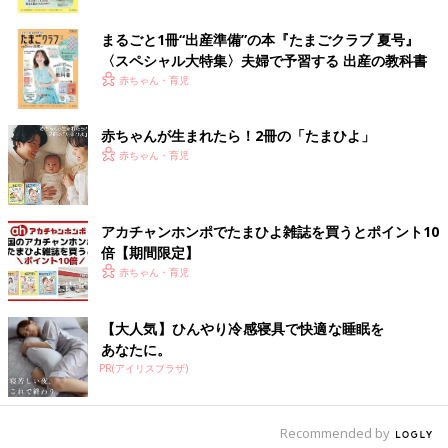
ク
まるごと1冊“出産準備”の本『たまごクラブ 夏号』
〈スペシャル大特集〉夫婦で予習する 出産の教科書
赤ちゃん・育児
赤ちゃんが生まれたら！2冊の「たまひよ」
赤ちゃん・育児
アカチャンホンポでたまひよ雑誌を買うとポイント10
倍【期間限定】
赤ちゃん・育児
【大人気】ひんやり冷感寝具で快適な睡眠を
あなたに。
PR(アイリスプラザ)
●ボタンが色分けされているから、着せやす
Recommended by
い。（秋田県／産後6ヶ月のママ）