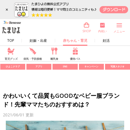
×
内祝い
SHOP
メニュー
TOP
妊娠・出産
赤ちゃん・育児
妊活
育児グッズ
病気・予防接種
離乳食
優待パス
ひよこクラブ
アプリ
SNS
キャンペーン
写真スタジオ
かわいいくて品質もGOODなベビー服ブラン
ド！先輩ママたちのおすすめは？
2021/06/01
更新