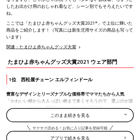
したお出かけ用のおしゃれ着など、シーン別でもそろえたいです
ね。
ここでは「たまひよ赤ちゃんグッズ大賞2021*」で上位に輝いた
商品をご紹介します！（写真には新生児用サイズの商品も写って
います）
関連：たまひよ赤ちゃんグッズ大賞
たまひよ赤ちゃんグッズ大賞2021 ウェア部門
1位 西松屋チェーン エルフィンドール
豊富なデザインとリーズナブルな価格帯でママたちから人気
「かわいい柄から大人っぽい柄まで多くそろうので、選ぶのが楽
しい」と、デザイン豊富なラインアップが高評価。さらに、リー
ズナブルな価格設定だから、セット買いもしやすいと人気を集
このまま続きを見る
め、昨年に続き、今年も1位に。
サクサク読める！お気に入り記事を登録可能
アプリで続きを見る