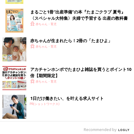
ク
まるごと1冊“出産準備”の本『たまごクラブ 夏号』
〈スペシャル大特集〉夫婦で予習する 出産の教科書
赤ちゃん・育児
赤ちゃんが生まれたら！2冊の「たまひよ」
赤ちゃん・育児
アカチャンホンポでたまひよ雑誌を買うとポイント10
倍【期間限定】
赤ちゃん・育児
1日だけ働きたい、を叶える求人サイト
PR(ショットワークス)
●ボタンが色分けされているから、着せやす
Recommended by
い。（秋田県／産後6ヶ月のママ）