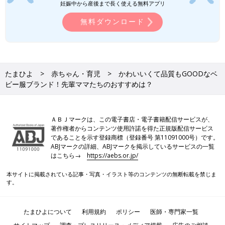
妊娠中から産後まで長く使える無料アプリ
無料ダウンロード
●デザインに小技が利いている。（東京都／
産後5ヶ月のママ）
●お手ごろ価格なのに、かわいいものがたく
さんある。（沖縄県／産後1年5ヶ月のマ
たまひよ
赤ちゃん・育児
かわいいくて品質もGOODなベ
マ）
ビー服ブランド！先輩ママたちのおすすめは？
●ほかにはない、遊び心のあるデザインが多
くて選ぶのが楽しい！ 小物もかわいいの
で、トータルコーデで買うこともありま
す。（産後1年6ヶ月のママ）
ＡＢＪマークは、この電子書店・電子書籍配信サービスが、
著作権者からコンテンツ使用許諾を得た正規版配信サービス
であることを示す登録商標（登録番号 第11091000号）です。
ABJマークの詳細、ABJマークを掲示しているサービスの一覧
公式サイトで見る
はこちら→
https://aebs.or.jp/
本サイトに掲載されている記事・写真・イラスト等のコンテンツの無断転載を禁じま
す。
5位 ミキハウス
たまひよについて
利用規約
ポリシー
医師・専門家一覧
日本製の安心感から多くのママが支持