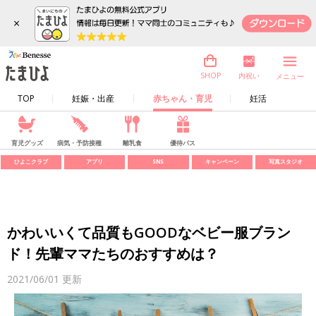
×
内祝い
SHOP
メニュー
TOP
妊娠・出産
赤ちゃん・育児
妊活
育児グッズ
病気・予防接種
離乳食
優待パス
ひよこクラブ
アプリ
SNS
キャンペーン
写真スタジオ
かわいいくて品質もGOODなベビー服ブラン
ド！先輩ママたちのおすすめは？
2021/06/01
更新