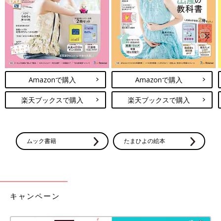
●ボタンの位置がわかりやすくて着せるのが
ラクちん。（奈良県／産後7ヶ月のママ）
●日本製で、綿100%の商品が多く安心。（徳
島県／産後8ヶ月のママ）
●デザインが豊富で選びやすい。（広島県／
産後1年のママ）
●ボタンの色分けなど、着せるときにわかり
Amazonで購入
Amazonで購入
やすい。（愛知県／産後1年6ヶ月のママ）
楽天ブックスで購入
楽天ブックスで購入
公式サイトで見る
ムック書籍
たまひよの絵本
4位 しまむら バースデイ
小技の利いたデザインが、低価格で購入できる！
「ほかにはないデザインがある」「安くてかわいい」「人とあま
キャンペーン
りかぶらない」と、人気急上昇のバースデイ。フリルや襟つき、
カジュアルなプリントなど、おしゃれを楽しめるデザインが充実