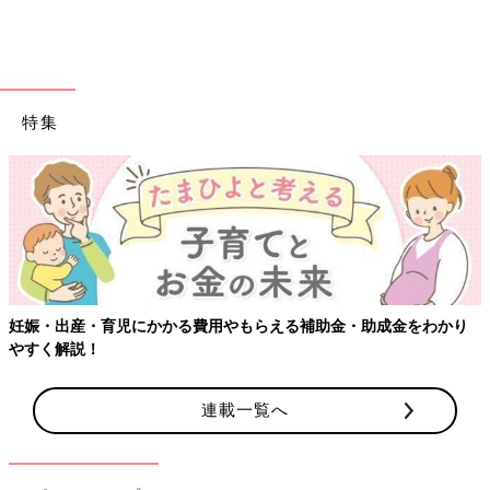
●店舗が多く、ネットでも購入できる。（神
奈川県／産後1年のママ）
●キャラクターとのコラボが多くかわいいも
のが多い。（長崎県／産後1年2ヶ月のマ
マ）
特集
●作りが丈夫で繰り返し使えた。（愛知県／
産後1年4ヶ月のママ）
公式サイトで見る
3位 アカチャンホンポ アカチャンホンポ オリジナル
妊娠・出産・育児にかかる費用やもらえる補助金・助成金をわかり
やすく解説！
シンプルなデザインと素材の丈夫さが人気
着まわししやすい飽きのこないデザインが豊富。「色違いでそろ
連載一覧へ
えた」という声も多数。季節に合わせてさまざまな素材のウエア
が登場し、洗濯してもヨレにくい丈夫さも魅力。