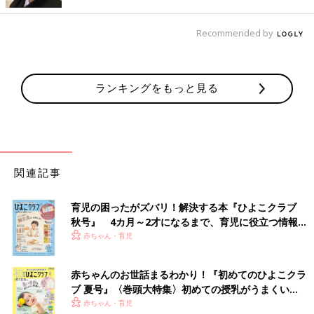
●生地がやわらかく着せやすかったです。
（岡山県／産後9ヶ月のママ）
Recommended by
●セールをしていればさらに安く購入でき、
汚れてもストレスにならないほどコスパが
いい。（神奈川県／産後1年5ヶ月のママ）
ランキングをもっと見る
楽天で見る
関連記事
2位 ユニクロ
育児の困ったがズバリ！解決する本『ひよこクラブ
機能面・デザイン面の高さがママたちに人気！
秋号』 4カ月～2才になるまで、育児に役立つ情報が
「脱ぎ着させやすく、赤ちゃんが動きやすそう」と機能性の高さ
いっぱい！
赤ちゃん・育児
が評価された
ユニクロ
。こったデザインと手ごろな価格、人気キ
ャラクターとのコラボが多い点も好評の理由。
赤ちゃんのお世話まるわかり！『初めてのひよこクラ
ブ 夏号』〈巻頭大特集〉初めての授乳がうまくい
く！ おっぱい・ミルクの基本と夏のトラブル 解決テ
赤ちゃん・育児