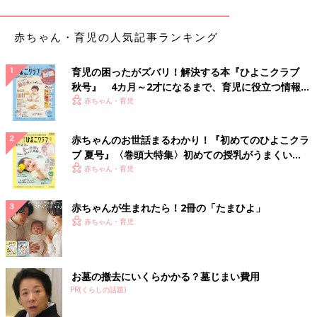
知県／産後2ヶ月のママ）
●服の形が同じものが多く着替えがラクにで
赤ちゃん・育児の人気記事ランキング
きる。（東京都／産後5ヶ月のママ）
●体形・サイズ・季節に合ったものが選べ
る。（新潟県／産後7ヶ月のママ）
育児の困ったがズバリ！解決する本『ひよこクラブ
●すぐサイズアウトするのでリーズナブルで
秋号』 4カ月～2才になるまで、育児に役立つ情報が
助かる。（長崎県／産後10ヶ月のママ）
いっぱい！
赤ちゃん・育児
●妊娠中にツーウェイオールを3枚購入。いつ
も価格がお手ごろで大満足。シンプルで、
赤ちゃんのお世話まるわかり！『初めてのひよこクラ
パステルなどのやわらかい色、くすみカラ
ブ 夏号』〈巻頭大特集〉初めての授乳がうまくい
ーが好きなのですが、そういった品物もあ
く！ おっぱい・ミルクの基本と夏のトラブル 解決テ
赤ちゃん・育児
るのでデザイン性もお気に入りです。（東
ク
京都／7ヶ月の赤ちゃんのママ）
●たくさんのウエアの中から選べるので楽し
赤ちゃんが生まれたら！2冊の「たまひよ」
いし、とにかく安い！（神奈川県／産後0
赤ちゃん・育児
ヶ月のママ）
●面ファスナーになっているタイプを購入。
着替えがラクにできました。（沖縄県／産
お墓の撤去にいくらかかる？墓じまい費用
後3ヶ月のママ）
PR(くらしの話題)
●何度洗濯してもヨレなくて丈夫。（神奈川
県／産後3ヶ月のママ）