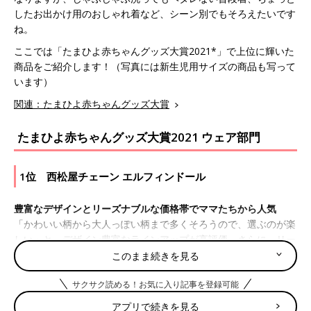
したお出かけ用のおしゃれ着など、シーン別でもそろえたいです
ね。
ここでは「たまひよ赤ちゃんグッズ大賞2021*」で上位に輝いた
商品をご紹介します！（写真には新生児用サイズの商品も写って
います）
関連：たまひよ赤ちゃんグッズ大賞
たまひよ赤ちゃんグッズ大賞2021 ウェア部門
1位 西松屋チェーン エルフィンドール
豊富なデザインとリーズナブルな価格帯でママたちから人気
「かわいい柄から大人っぽい柄まで多くそろうので、選ぶのが楽
しい」と、デザイン豊富なラインアップが高評価。さらに、リー
ズナブルな価格設定だから、セット買いもしやすいと人気を集
このまま続きを見る
め、昨年に続き、今年も1位に。
サクサク読める！お気に入り記事を登録可能
アプリで続きを見る