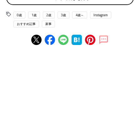
0歳
1歳
2歳
3歳
4歳～
Instagram
おすすめ記事
家事
出典：Instagramアカウント「ayu_repo」
あゆさんが購入したのは
業務スーパー
のオリジナルエコバッグ。
このエコバッグを購入すると、代金の一部が子ども食堂へ寄付さ
れるそうです。エコバッグには業務スーパーや子ども食堂の絵が
描いてあるのだとか。サイズも大きく、コンパクトになるような
ので、いろいろ使えそうですね！
半透明でおしゃれ！クリスピークリームのエコバッ
グ