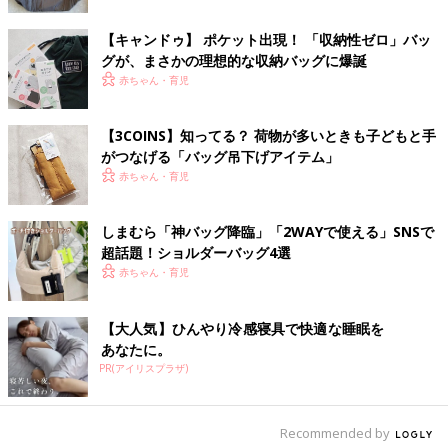
【キャンドゥ】 ポケット出現！ 「収納性ゼロ」バッ
グが、まさかの理想的な収納バッグに爆誕
出典：Instagramアカウント「sissi0813」
赤ちゃん・育児
Yukiさんは人気ベーカリーのPAULのエコバッグをお友達にもら
ったそうです。思ったよりも大きかったそう。持ち手も太く、使
【3COINS】知ってる？ 荷物が多いときも子どもと手
いやすそうですね。これなら大きなフランスパンも問題なく入る
がつなげる「バッグ吊下げアイテム」
かもしれません。
赤ちゃん・育児
エコバッグはセリアで！今超話題のおし
ゃれバッグ5選
しまむら「神バッグ降臨」「2WAYで使える」SNSで
今では欠かせなくなったエコバッグ。いろいろ
超話題！ショルダーバッグ4選
なデザインのバッグが販売されていますが、セ
赤ちゃん・育児
リアにもおしゃれなバッグがたくさんありま
す。リーズナブルでセンスの良いバッグをお探
しなら、ぜひセリアもチェックしてみてくださ
【大人気】ひんやり冷感寝具で快適な睡眠を
ショップオリジナルのエコバッグをご紹介しました。お気に入り
い。インスタグラムの投稿より、今話題のセリ
あなたに。
のお店のエコバッグを使うのも良いですね。話題のショップな
アのバッグをご紹介します。
PR(アイリスプラザ)
ら、プレゼントにしても喜ばれそうです。
(文：まり)
Recommended by