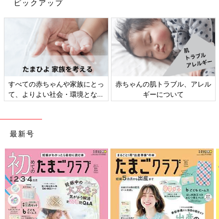
ピックアップ
妊娠・育児期は「時短テク、家
新米ママ・パパ向け「マネー講
事」＆「小掃除」
座」
最新号