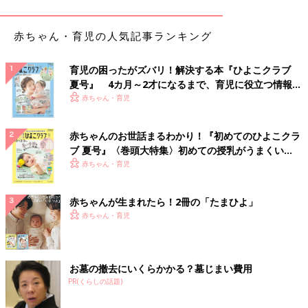
赤ちゃん・育児の人気記事ランキング
育児の困ったがズバリ！解決する本『ひよこクラブ
夏号』 4カ月～2才になるまで、育児に役立つ情報が
いっぱい！
赤ちゃん・育児
赤ちゃんのお世話まるわかり！『初めてのひよこクラ
ブ 夏号』〈巻頭大特集〉初めての授乳がうまくい
く！ おっぱい・ミルクの基本と夏のトラブル 解決テ
赤ちゃん・育児
ク
赤ちゃんが生まれたら！2冊の「たまひよ」
赤ちゃん・育児
出典：Instagramアカウント「_marilyyyn__」
marilynさんがゲットしたのはクリスピークリームのエコバッ
グ。ドーナツ12個セットを購入すると、200円程でエコバッグが
お墓の撤去にいくらかかる？墓じまい費用
つけられるのだとか。半透明で赤い持ち手がおしゃれ！夏にも活
PR(くらしの話題)
躍しそうなデザインですね。