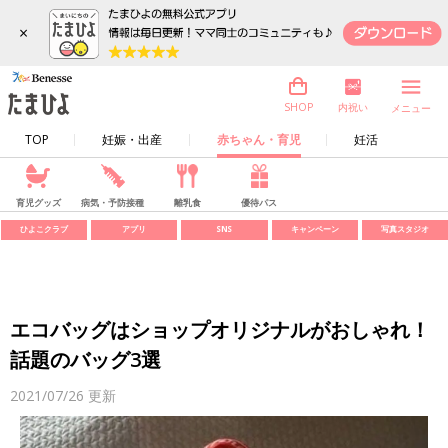
×
内祝い
SHOP
メニュー
TOP
妊娠・出産
赤ちゃん・育児
妊活
育児グッズ
病気・予防接種
離乳食
優待パス
ひよこクラブ
アプリ
SNS
キャンペーン
写真スタジオ
エコバッグはショップオリジナルがおしゃれ！
話題のバッグ3選
2021/07/26
更新