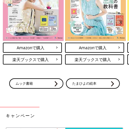
ラッと快適に着られそうですね。袖部分のフリルがとってもキュ
ート！着回しにも便利そうなアイテムですね。
しまむらのミッフィーグッズが激アツす
ぎる！指名買い5選
しまむらのミッフィーグッズがアツすぎます。
とにかくキュートなデザインばかりで、開店と
同時にゲットしに行くママも多いんだそう。ネ
Amazonで購入
Amazonで購入
ットでは一部売り切れてしまうほど大人気なん
だとか。今回はそんな可愛すぎるミッフィーグ
しまむらの大人っぽアイテムはどれもオシャレで素敵でしたね。
楽天ブックスで購入
楽天ブックスで購入
ッズをご紹介します。
セールで安くなっているものもあるので、こまめのチェックがお
すすめ！オンラインでは売っていないものが店舗にはまだあっ
た！というアイテムもあるので、店舗・オンラインどちらも見て
ムック書籍
たまひよの絵本
みてくださいね。
（文・水川ちさ）
※記事内容でご紹介している投稿、リンク先は、削除される場合
があります。あらかじめご了承ください。
※記事の内容は記載当時の情報であり、現在と異なる場合があり
キャンペーン
ます。
※記事内の価格はすべて税込み、2021年6月時点のものです。