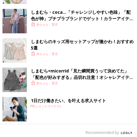
しまむら・coca…「チャレンジしやすい色味」「配
色が神」プチプラブランドでゲット！カラーアイテム
出典：Instagramアカウント「e.h.y_30」
4選
赤ちゃん・育児
harumamaさんはこちらのロゴTを2枚購入（各979円）。以前か
ら気になっていて、どちらか選べず色違いでゲットしたんだそ
しまむらのキッズ用セットアップが激かわ！おすすめ
う。サラッとした触り心地の楊柳（ようりゅう）生地で、大人っ
5選
ぽい印象ですね。着心地も良さそうです！
赤ちゃん・育児
オシャレなルームウェア！
しまむら×micorrid「見た瞬間買うって決めてた」
「配色が好みすぎる」品切れ注意！オシャレアイテム
4選
赤ちゃん・育児
1日だけ働きたい、を叶える求人サイト
PR(ショットワークス)
Recommended by