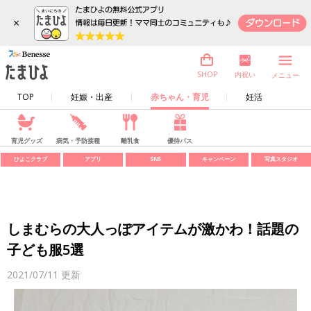
×
内祝い
SHOP
メニュー
TOP
妊娠・出産
赤ちゃん・育児
妊活
育児グッズ
病気・予防接種
離乳食
優待パス
ひよこクラブ
アプリ
SNS
キャンペーン
写真スタジオ
しまむらの大人っぽアイテムが激かわ！話題の
子ども服5選
2021/07/11
更新