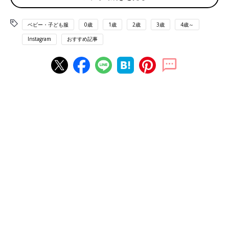
ベビー・子ども服
0歳
1歳
2歳
3歳
4歳～
Instagram
おすすめ記事
出典：Instagramアカウント「coco_mama3」
ここママさんは可愛らしい白のトップスを2枚購入。こちらのア
イテムは以前から狙っていたようで、お安くなっていたのでゲッ
トしたんだとか。綿100%なのも最高！とお気に入りの様子。ど
んなボトムスとも合いそうですね。
ミッキー&ミニーTシャツ各979円！