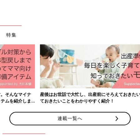
特集
出典：Instagramアカウント「___ohana._」
___ohana._さんはこちらのさくらんぼ柄のルームウェアをゲッ
ト。トップスのチュールがとっても可愛らしいですね。写真には
ないのですが、実はもう一枚トップスが付いているとのこと。こ
産後はお世話で大忙し、出産前にそろえておきたいアイテム、知っ
のキュートさならお子さんも毎日着たくなっちゃいますよね。
ておきたいことをわかりやすく紹介！
生地の加工がオシャレな白トップス！
連載一覧へ