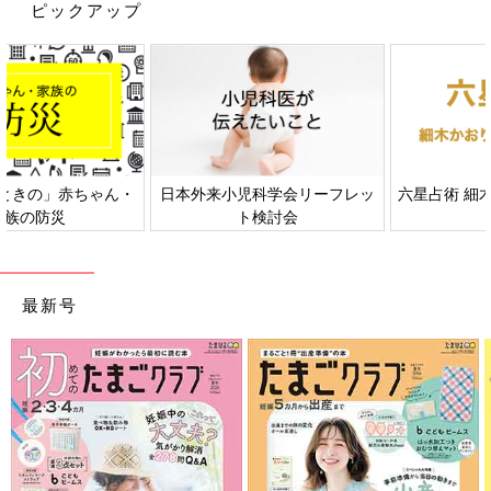
ピックアップ
日本外来小児科学会リーフレッ
六星占術 細木かおりさんの人生
ト検討会
相談
最新号
出典：Instagramアカウント「__na.pi」
__na.piさんはこちらの可愛らしい白のトップスを購入。「この素
材可愛すぎ」とお気に入りの様子。シワ加工のような素材で、サ