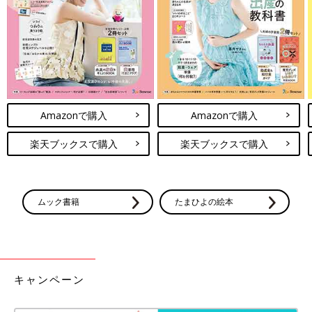
インスタでおしゃれママに大人気のGAPベビー
アイテム。今回は、この夏にみなさんが買った
お気に入りアイテムをご紹介します。ぜひみな
さんも夏服コーデの参考にしてみてくださいね
♪
いかがでしたか？インスタで話題のコーディネートは、どれも参
考にしたくなるものばかりですよね。ぜひみなさんもお子さんに
ピッタリなアイテムを見つけて、夏コーデを真似してみてくださ
Amazonで購入
Amazonで購入
いね！
楽天ブックスで購入
楽天ブックスで購入
(文・ナキナキ)
※記事内容でご紹介している投稿、リンク先は、削除される場合
があります。あらかじめご了承ください。
ムック書籍
たまひよの絵本
※記事の内容は記載当時の情報であり、現在と異なる場合があり
ます。
キャンペーン