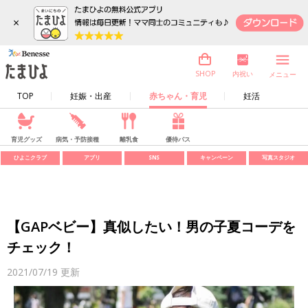
×
内祝い
SHOP
メニュー
TOP
妊娠・出産
赤ちゃん・育児
妊活
育児グッズ
病気・予防接種
離乳食
優待パス
ひよこクラブ
アプリ
SNS
キャンペーン
写真スタジオ
【GAPベビー】真似したい！男の子夏コーデを
チェック！
2021/07/19
更新