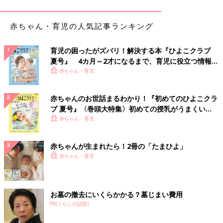
赤ちゃん・育児の人気記事ランキング
育児の困ったがズバリ！解決する本『ひよこクラブ
夏号』 4カ月～2才になるまで、育児に役立つ情報が
いっぱい！
赤ちゃん・育児
赤ちゃんのお世話まるわかり！『初めてのひよこクラ
ブ 夏号』〈巻頭大特集〉初めての授乳がうまくい
く！ おっぱい・ミルクの基本と夏のトラブル 解決テ
赤ちゃん・育児
ク
赤ちゃんが生まれたら！2冊の「たまひよ」
赤ちゃん・育児
出典：Instagramアカウント「keitomaru1217」
お墓の撤去にいくらかかる？墓じまい費用
PR(くらしの話題)
keitomaru1217さんがセレクトしたのはデニム風のロンパースで
す。こちらの方は「今しか着られないロンパースをたくさん着せ