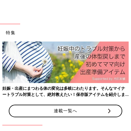
特集
出典：Instagramアカウント「hutch428」
はっちさんがセレクトしたのはこちらのコーディネートです。総
柄のTシャツで、こちらの方は蛍光色カラーが気に入っているん
だとか！GAPらしいカラフルさで、まさに夏らしいアイテムです
よね。
色違いコーデを楽しんじゃおう
妊娠・出産にまつわる体の変化は多岐にわたります。そんなマイナ
ートラブル対策として、絶対教えたい！保存版アイテムを紹介しま
す。
連載一覧へ