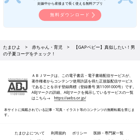
妊娠中から産後まで長く使える無料アプリ
無料ダウンロード
たまひよ
赤ちゃん・育児
【GAPベビー】真似したい！男
の子夏コーデをチェック！
ＡＢＪマークは、この電子書店・電子書籍配信サービスが、
著作権者からコンテンツ使用許諾を得た正規版配信サービス
であることを示す登録商標（登録番号 第11091000号）です。
ABJマークの詳細、ABJマークを掲示しているサービスの一覧
はこちら→
https://aebs.or.jp/
本サイトに掲載されている記事・写真・イラスト等のコンテンツの無断転載を禁じま
す。
たまひよについて
利用規約
ポリシー
医師・専門家一覧