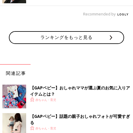
てあげたい」と思っているんだとか♪ アメリカンなコーディネー
トがおしゃれですよね。
Recommended by
細かなこだわりがオシャレ！
ランキングをもっと見る
関連記事
【GAPベビー】おしゃれママが選ぶ夏のお気に入りア
イテムとは？
赤ちゃん・育児
【GAPベビー】話題の親子おしゃれフォトが可愛すぎ
る
赤ちゃん・育児
出典：Instagramアカウント「800_home」