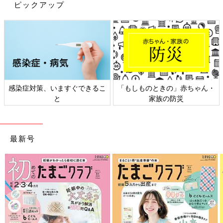
ピックアップ
感染症対策、いますぐできるこ
「もしものときの」赤ちゃん・
と
家族の防災
最新号
出典：Instagramアカウント「ucorinko」
Ucorinさんのお子さんはこちらのコーディネートをセレクト！シ
ンプルな色違いTシャツに、同じスタイや帽子を合わせているの
が魅力的なポイントですよね。兄弟やお友達と色違いコーディネ
ートを楽しむのもよさそうです。
【GAPベビー】おしゃれママが選ぶ夏の
お気に入りアイテムとは？