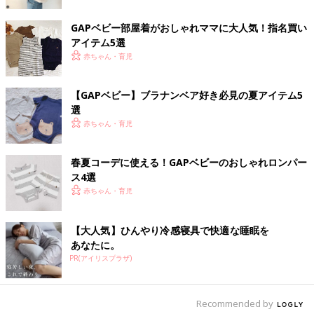
800_homeさんはこちらのセットアップをGET！シンプルなデザ
GAPベビー部屋着がおしゃれママに大人気！指名買い
インですが、小さなブラナンベアのワンポイントやステッチなど
アイテム5選
の細かなディテールがGAPベビーならではですよね。バケットハ
赤ちゃん・育児
ットとの相性もバツグンです◎
GAPベビーらしい蛍光色で夏カラー◎
【GAPベビー】ブラナンベア好き必見の夏アイテム5
選
赤ちゃん・育児
春夏コーデに使える！GAPベビーのおしゃれロンパー
ス4選
赤ちゃん・育児
【大人気】ひんやり冷感寝具で快適な睡眠を
あなたに。
PR(アイリスプラザ)
Recommended by