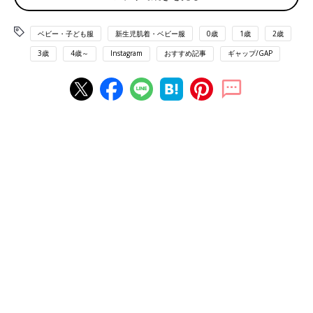
ベビー・子ども服
新生児肌着・ベビー服
0歳
1歳
2歳
3歳
4歳～
Instagram
おすすめ記事
ギャップ/GAP
出典：Instagramアカウント「asahi.718」
ポロシャツにハマッているというあーくん さんはブラナンベア
のポロシャツにギンガムチェックのパンツで夏コーディネート！
服と麦わら帽子の相性もバッチリで、季節感のある印象ですよね
♪
やっぱり可愛いロンパース