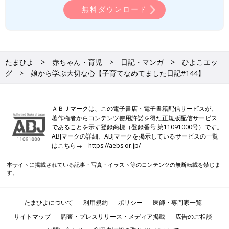
無料ダウンロード
たまひよ
赤ちゃん・育児
日記・マンガ
ひよこエッ
グ
娘から学ぶ大切な心【子育てなめてました日記#144】
ＡＢＪマークは、この電子書店・電子書籍配信サービスが、
著作権者からコンテンツ使用許諾を得た正規版配信サービス
であることを示す登録商標（登録番号 第11091000号）です。
ABJマークの詳細、ABJマークを掲示しているサービスの一覧
はこちら→
https://aebs.or.jp/
本サイトに掲載されている記事・写真・イラスト等のコンテンツの無断転載を禁じま
す。
たまひよについて
利用規約
ポリシー
医師・専門家一覧
サイトマップ
調査・プレスリリース・メディア掲載
広告のご相談