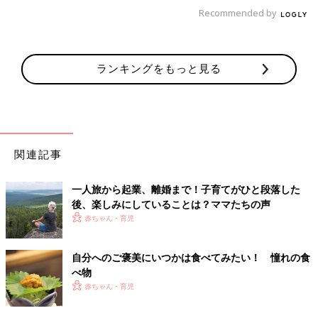
熟して甘いさくらんぼって、上のほうになっているからとのこ
Recommended by
と。
獲りたてのさくらんぼは、パックの物とは比較にならないほど新
鮮で甘いんです。
ランキングをもっと見る
タガが外れたように三脚担いで次々と渡り歩いて、最後は三脚の
上でボス猿状態で口にほうばってました」
「静岡県の伊豆稲取で食べた、まご茶漬けです。郷土料理らしい
ですね。
私が出会った店は、夫婦二人で営むお好み焼き屋さん。メニュー
関連記事
の一品料理であって、何気なく注文しました。
普通はマグロですが、私が食べたのは白身の鯛。
一人旅から起業、離婚まで！子育てがひと段落した
食べたら美味しくて美味しくて。滞在中３回も食べに行きまし
後、楽しみにしていることは？ママたちの声
た」
赤ちゃん・育児
自分へのご褒美にいつかは食べてみたい！ 憧れの食
ほかにも大分県別府温泉の肝醤油で食べた城下鰈のお刺身、乗鞍
べ物
岳付近で食べたあま〜いトウモロコシ、伊勢神宮のおかげ横丁に
赤ちゃん・育児
ある「とうふや」の穴子天重、奥日光のにじますなどなど、グル
メ情報が届きました。