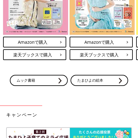
前で、入るかどうか迷っていたら、おじいちゃんウエイターがド
アを開けて『入りなよ』って笑顔で手招きしてくれた。
道に迷っていた時は、ひとりの女性が『日本人？』と、声をかけ
てくれて道案内してくれた。
あぁ、死ぬ前にもう一度イタリアへ行きたい」
Amazonで購入
Amazonで購入
「イタリアで食べたティラミス、わかります！ 絶品ですよね。
私はピスタチオのジェラードも忘れられません」
楽天ブックスで購入
楽天ブックスで購入
「フランスのパリで食べたクロワッサン！ 同じ味は、日本では
まだ出会えてないですねぇ」
ムック書籍
たまひよの絵本
忘れられない味の番外編で、こんな声が届きました。
「今から20年以上前、新婚旅行のハワイで食べたラーメンの味が
忘れられません。
キャンペーン
早朝到着でお店はどこもクローズ。初めての海外だったので、無
難に日本語の看板のラーメン店に入りました。
これが……超絶にマズかった。