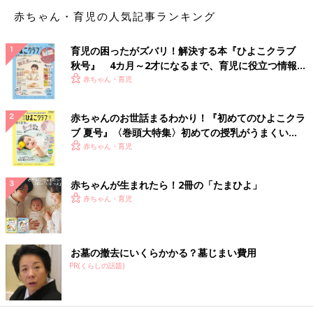
「北海道で食べたウニです。
赤ちゃん・育児の人気記事ランキング
若かった私は、ウニ＝苦くて大人の味、でしたが、その考えを覆
す甘さと美味しさでした。
育児の困ったがズバリ！解決する本『ひよこクラブ
今でもふと『日帰りで食べに行きたい』と思い出すほど、強烈に
秋号』 4カ月～2才になるまで、育児に役立つ情報が
印象に残っています」
いっぱい！
赤ちゃん・育児
「私もウニです。青森県八戸の八食センターで出会いました。
赤ちゃんのお世話まるわかり！『初めてのひよこクラ
小さな小さなお皿にのったウニ1000円。旅先で金銭感覚おかし
ブ 夏号』〈巻頭大特集〉初めての授乳がうまくい
くなっていたようです。
く！ おっぱい・ミルクの基本と夏のトラブル 解決テ
赤ちゃん・育児
でも、あのウニはすごかった。あれ以上のウニとは一生会えな
ク
い、 そう思わせる味でした」
赤ちゃんが生まれたら！2冊の「たまひよ」
「富山県氷見の寒ブリです。お刺身で食べたのですが、脂乗って
赤ちゃん・育児
て美味しかったです。
地元の方が『地元以外のぶりは食べられない』と、言っていたの
も納得でした」
お墓の撤去にいくらかかる？墓じまい費用
PR(くらしの話題)
「山形県でのさくらんぼ狩り。
イチゴ狩りみたいにカップを渡されると思ったら、なんと三脚持
たされました。大工さんが使うタイプで、しかもひとり一脚。