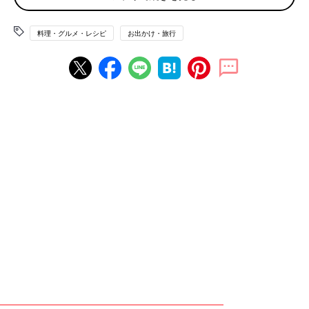
「やはり上高地でしょうか。澄んだ川、新緑まぶしい山々、澄み
切った空。
料理・グルメ・レシピ
お出かけ・旅行
そしてそこで食べたリンゴが甘くて甘くて絶品でした」
「知床です。何度も足を運んでます。
最初はGWで流氷のかけらが残っていて、夏は花が咲き乱れ野生
動物とたくさん出会い、秋には鮭の遡上も見られました。
体力勝負でしたが、カムイワッカ湯の滝にも行きました。また行
きたいです」
「栃木県にある大谷資料館です。
大谷石の地下採掘場跡で、人工的な空間なのですが、神殿のよう
な不思議な神秘的な空間です」
ほかに北海道の礼文島、釧路湿原、青森の奥入瀬渓流、長崎の九
十九島の夕景、御蔵島での野生イルカとの遊泳、竹富島のコンド
イビーチなどの声が届きました。
花よりダンゴ。国内旅行で出会った感動の味