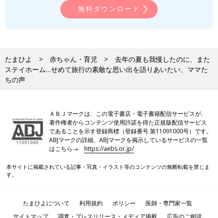
無料ダウンロード
たまひよ
赤ちゃん・育児
去年の夏も我慢したのに、また
ステイホーム…せめて旅行の素敵な思い出を語りあいたい、ママた
ちの声
ＡＢＪマークは、この電子書店・電子書籍配信サービスが、
著作権者からコンテンツ使用許諾を得た正規版配信サービス
であることを示す登録商標（登録番号 第11091000号）です。
ABJマークの詳細、ABJマークを掲示しているサービスの一覧
はこちら→
https://aebs.or.jp/
本サイトに掲載されている記事・写真・イラスト等のコンテンツの無断転載を禁じま
す。
たまひよについて
利用規約
ポリシー
医師・専門家一覧
サイトマップ
調査・プレスリリース・メディア掲載
広告のご相談