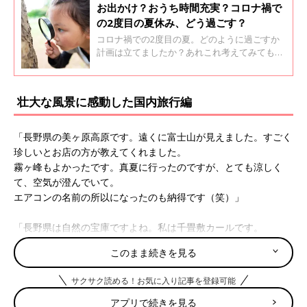
お出かけ？おうち時間充実？コロナ禍で
の2度目の夏休み、どう過ごす？
コロナ禍での2度目の夏。どのように過ごすか
計画は立てましたか？あれこれ考えてみても長
い夏休みはやはり頭を悩ませてしまうもの。少
しでもアイディアは多いほうが良いですよね。
口コミサイト『ウィメンズパーク』のママたち
壮大な風景に感動した国内旅行編
に今年の夏休みの過ごし方について聞いてみま
した！
「長野県の美ヶ原高原です。遠くに富士山が見えました。すごく
珍しいとお店の方が教えてくれました。
霧ヶ峰もよかったです。真夏に行ったのですが、とても涼しく
て、空気が澄んでいて。
エアコンの名前の所以になったのも納得です（笑）」
「長野県は自然の宝庫ですよね。私は千畳敷カールです。
マイカー規制があるのでバスとロープウェイを乗り継いで頂上に
このまま続きを見る
到着すると、息をのむ絶景が広がっていました。
高山なので高木がなくて、一面緑のじゅうたん。淡い色の高山植
サクサク読める！お気に入り記事を登録可能
物が咲き乱れていて、日本とは思えない光景に感動しました」
アプリで続きを見る