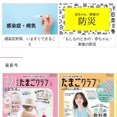
「カナディアンロッキーのレイクルイーズです。いつも大はしゃ
ぎするメンバーが、押し黙るほどの絶景でした。
私の知る世界がいかに小さいかを実感し、地球の偉大さを感じま
した」
「台湾の九份です。
感染症対策、いますぐできるこ
「もしものときの」赤ちゃん・
現地の友人には『人はめっちゃ多いし、雨が多いから景色は霞む
と
家族の防災
し服はぐしゃぐしゃに濡れるし、がっかりするよ』と、言われな
がらも行ってみました。
運良く見事な夕焼けでした。が、ものすごい湿気と暑さ。人の数
もやっぱりすごかった。
最新号
予約した阿妹茶楼へたどりつけないのでは？ というくらい、人
をかきわけかきわけお店へ到着。席に通されたら。
空はオレンジから紫、ピンク色と見事なグラデーションで、遠く
には海、ノスタルジックな赤い提灯とともに、異空間をかもしだ
していました。
行ってよかった！ 人の数はすごかったけど（笑）」
「イタリアで食べたパスタとティラミスです！
新婚旅行で行きました。ガイドブックに載っているレストランの