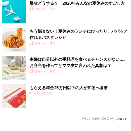
帰省どうする？ 2020年みんなの夏休みのすごし方
赤ちゃん・育児
あぁ、聞くだけでため息出そうな海外の絶景＆味
もう悩まない！夏休みのランチにぴったり、パパッと
「ウユニ塩湖で見た星空です。高地で灯りがまったくない中での
作れるパスタレシピ
星空は、本当にすごかったです」
赤ちゃん・育児
「私の絶景星空はモンゴルです。
主婦は自分以外の手料理を食べるチャンスがない…。
果てしなく続く大草原の上空で輝く満天の星。人工衛星も見え
お弁当を作ってとママ友に言われた真相は？
て、宇宙を感じることができました」
赤ちゃん・育児
「ネパール奥地で見た蛍です。山奥の巡礼地で、そこらじゅうに
もらえる年金25万円以下の人が知るべき事
飛んでいて、クリスマスツリーのようでした」
PR(くらしの話題)
「断然、アメリカのグランドキャニオンです。
この世にこんな場所があるのかと、果てしない景色に感動しまし
た。
Recommended by
20年以上前の話ですが、今もはっきり覚えています」