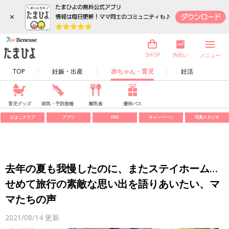
×
内祝い
SHOP
メニュー
TOP
妊娠・出産
赤ちゃん・育児
妊活
育児グッズ
病気・予防接種
離乳食
優待パス
ひよこクラブ
アプリ
SNS
キャンペーン
写真スタジオ
去年の夏も我慢したのに、またステイホーム…
せめて旅行の素敵な思い出を語りあいたい、マ
マたちの声
2021/08/14
更新