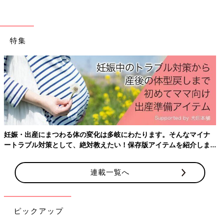
「グランドキャニオンもすごいけど、モニュメント・バレーもす
ごいです。
途中、セリグマンという小さな町に寄りました。アニメ映画『カ
ーズ』のモデルになったという噂の町です。
特集
町も、停まってる車も、オールドアメリカンな雰囲気で、子ども
も大興奮でした」
「ケニアです。新婚旅行で行きました。
夜明け前、薄暗いなか気球に乗り、サバンナの日の出を見まし
た。
朝焼けの大地にはシマウマや象の群れ、カバの親子など、涙が出
るほどの絶景でした。
地上に降りたら、キリンの群れを見ながらモーニング。
妊娠・出産にまつわる体の変化は多岐にわたります。そんなマイナ
もうあんな贅沢な朝はないでしょう」
ートラブル対策として、絶対教えたい！保存版アイテムを紹介しま
す。
「カナダで見たオーロラです。
連載一覧へ
最終日の３日目、現地の人も驚く強いオーロラが出ました。
一筋の線が徐々に広がり、最終的には空一面を幾重にも重なり、
うねうねと動くその光景は、風に吹かれるカーテンそのもの。目
を奪われました」
ピックアップ