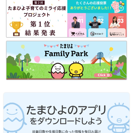
もちろんパソコン作業だけではなくてＰＴＡ主催のイベントや奉
仕作業などもあるので、他のメンバーの方たちと仲良く楽しく活
動できたらいいな。
次回に続く。
・
[10年ぶりに出産しました]記事一覧
・
たまひよONLINEの育児マンガ一覧はこちら
[マォ]
静岡の田舎町在住。
高校生の長女、中学生の長男、そして10年ぶりに妊娠・出産した
末っ子次女は、あっという間に幼稚園児に！妊娠・育児の記録を
妊娠日数や生後日数に合った情報を毎日お届け