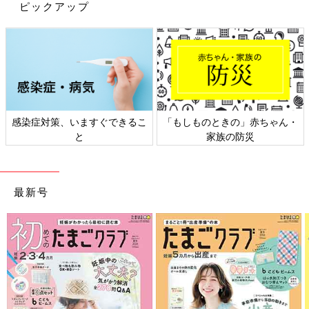
ピックアップ
いでしょうか。
そんな私も、来年度の幼稚園ＰＴＡ役員になることが決まりまし
た～！
自分から立候補はしないけど、まぁ上の子たちのときに色々な役
員をこなしてはいるので、役員をやるのは別にいいんですよ。
ただ、ＰＴＡ会長だけはできれば避けたい！(笑)
感染症対策、いますぐできるこ
「もしものときの」赤ちゃん・
今回幼稚園のＰＴＡ役員の役職決めでは、まず会長や副会長・書
と
家族の防災
記・会計などの三役を決めてから、その他の専門部を決める流れ
でした。
当然ながらＰＴＡ会長に立候補する人はおらず、このままではく
じ引きになってしまう…。
最新号
確率的には専門部になるほうが高いけれど、でももしかしたら見
事ＰＴＡ会長という当たりを引いてしまうかもしれない！
そこで私がとった作戦は、『パソコンできる人枠を狙う！』でし
た。
名簿やお便りを作成したり、帳簿をつけたりと、役職によっては