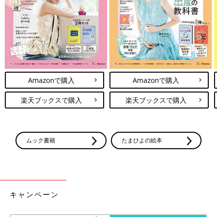
パソコン作業が必要なんですよ。
でも、自宅にパソコンがなかったり、パソコンが苦手という人も
多いので、パソコン必須な役職は優先的に選べたりするのです。
若い人だと子どもの頃から授業などでパソコンに接しています
が、私より上の年代の女性だと、仕事で使っている人以外は「私
パソコンできないの～」と苦手な人も多かったですね。
上の子たちを若いうちに産み、役員メンバーの中で最年少だった
Amazonで購入
Amazonで購入
私は、自らパソコン作業を買って出ることで他の役職を免れてい
たのです！(笑)
楽天ブックスで購入
楽天ブックスで購入
ただこれは、あくまでも他のメンバーが自分より年上だったから
こそ通用した手。
ムック書籍
たまひよの絵本
次女の幼稚園では確実に年長者グループに所属している今の私で
も、この作戦は有効なのか！？
…と思ったけれど、パソコン枠が空いていたので今回もこの作戦
でいっちゃいました(笑)
キャンペーン
役職回避だけが目的ではなく、単純にデータやお便り作成も好き
なんですよね～♪