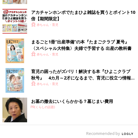
アカチャンホンポでたまひよ雑誌を買うとポイント10
倍【期間限定】
赤ちゃん・育児
まるごと1冊“出産準備”の本『たまごクラブ 夏号』
〈スペシャル大特集〉夫婦で予習する 出産の教科書
赤ちゃん・育児
育児の困ったがズバリ！解決する本『ひよこクラブ
秋号』 4カ月～2才になるまで、育児に役立つ情報が
いっぱい！
赤ちゃん・育児
お墓の撤去にいくらかかる？墓じまい費用
PR(くらしの話題)
Recommended by