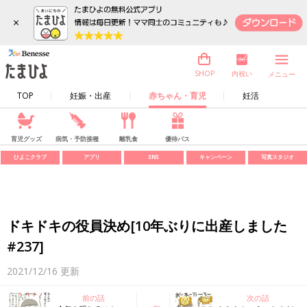
×
内祝い
SHOP
メニュー
TOP
妊娠・出産
赤ちゃん・育児
妊活
育児グッズ
病気・予防接種
離乳食
優待パス
ひよこクラブ
アプリ
SNS
キャンペーン
写真スタジオ
ドキドキの役員決め[10年ぶりに出産しました
#237]
2021/12/16
更新
前の話
次の話