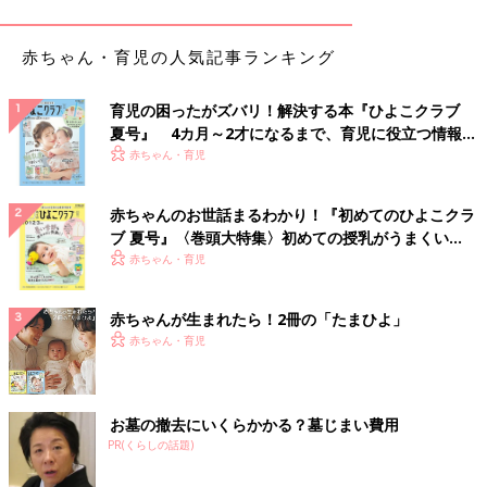
赤ちゃん・育児の人気記事ランキング
育児の困ったがズバリ！解決する本『ひよこクラブ
夏号』 4カ月～2才になるまで、育児に役立つ情報が
いっぱい！
赤ちゃん・育児
赤ちゃんのお世話まるわかり！『初めてのひよこクラ
ブ 夏号』〈巻頭大特集〉初めての授乳がうまくい
く！ おっぱい・ミルクの基本と夏のトラブル 解決テ
赤ちゃん・育児
ク
赤ちゃんが生まれたら！2冊の「たまひよ」
赤ちゃん・育児
お墓の撤去にいくらかかる？墓じまい費用
PR(くらしの話題)