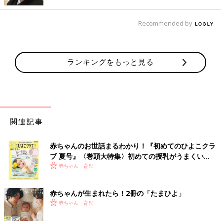
Recommended by
ランキングをもっと見る
関連記事
赤ちゃんのお世話まるわかり！『初めてのひよこクラ
ブ 夏号』〈巻頭大特集〉初めての授乳がうまくい
く！ おっぱい・ミルクの基本と夏のトラブル 解決テ
赤ちゃん・育児
ク
赤ちゃんが生まれたら！2冊の「たまひよ」
赤ちゃん・育児