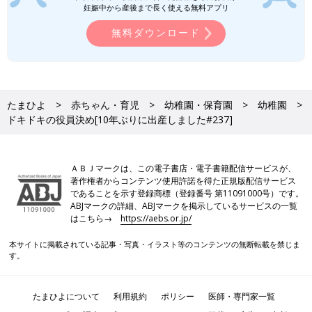
妊娠中から産後まで長く使える無料アプリ
（
インスタグラム
）にて公開中。
無料ダウンロード
●
Twitter／@maoppachi
●
webサイト／maoppachi
前の話
次の話
今年も現れるのか、
一覧
おれたち、らいおんだ
もう１人のサンタ！
ー[10年ぶりに出産しま
たまひよ
赤ちゃん・育児
幼稚園・保育園
幼稚園
[10年ぶりに出産しま
した#238]
ドキドキの役員決め[10年ぶりに出産しました#237]
した#236]
ＡＢＪマークは、この電子書店・電子書籍配信サービスが、
著作権者からコンテンツ使用許諾を得た正規版配信サービス
であることを示す登録商標（登録番号 第11091000号）です。
ABJマークの詳細、ABJマークを掲示しているサービスの一覧
はこちら→
https://aebs.or.jp/
本サイトに掲載されている記事・写真・イラスト等のコンテンツの無断転載を禁じま
す。
たまひよについて
利用規約
ポリシー
医師・専門家一覧