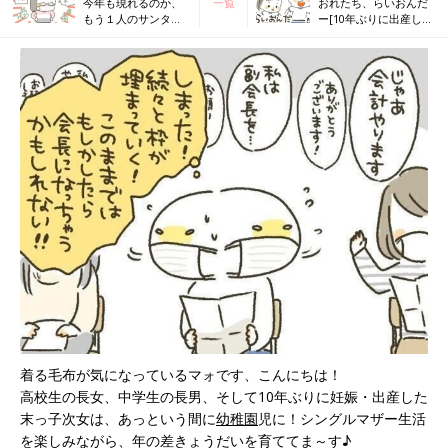
今年も現れるのか、
一覧
おれたち、らいおんだ
もう１人のサンタ！
ー[10年ぶりに出産しま
[10年ぶりに出産しま
した#238]
した#236]
着る毛布が気になっているマォです、こんにちは！
高校生の長女、中学生の長男、そして10年ぶりに妊娠・出産した
末っ子次女は、あっという間に
幼稚園
児に！シングルマザー生活
を楽しみながら、年の差きょうだいを育ててま～す♪