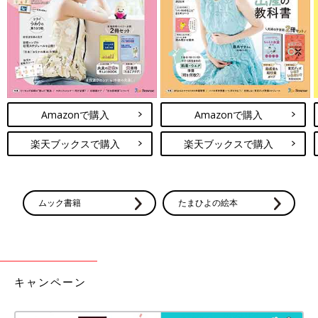
おたくマンガ家が巨
一覧
いまどきの子どもの自
匠の作品にふれて思
転車事情って？【御手
ったこと【御手洗直
洗直子のコマダム日
子のコマダム日記】
記】
Amazonで購入
Amazonで購入
楽天ブックスで購入
楽天ブックスで購入
ムック書籍
たまひよの絵本
キャンペーン