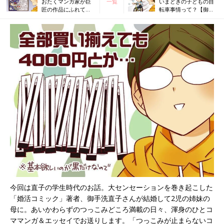
おたくマンガ家が巨
一覧
いまどきの子どもの自
匠の作品にふれて思
転車事情って？【御手
ったこと【御手洗直
洗直子のコマダム日
子のコマダム日記】
記】
今回は直子の学生時代のお話。大センセーションを巻き起こした
「婚活コミック」著者、御手洗直子さんが結婚して2児の姉妹の
母に。あいかわらずのつっこみどころ満載の日々、渾身のひとコ
ママンガ＆エッセイでお送りします。「つっこみが止まらないコ