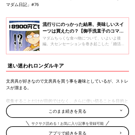
マダム日記」#76
流行りにのっかった結果、美味しいスイ
ーツは買えたの？【御手洗直子のコマダ
ム日記】
マダムちっくな食べ物について、いよいよ後
編。大センセーションを巻き起こした「婚活コ
ミック」著者、御手洗直子さんが結婚して2児
の姉妹の母に。あいかわらずのつっこみどころ
満載の日々、渾身のひとコママンガ＆エッセイ
迷い迷われロンダルキア
でお送りします。「つっこみが止まらないコマ
ダム日記」#49
文房具が好きなので文房具を買う事を趣味としているが、ストレ
スが溜まる。
収集することだけが目的ではなく、さらに使い切ることを目的と
しているので『消費しきれない』というフラストレーションが溜
このまま続きを見る
まる趣味なのである。
サクサク読める！お気に入り記事を登録可能
そもそも日本の文房具はおそろしく安価、かつ優秀にできている
アプリで続きを見る
ので100円で買ったボールペンが余裕で年単位もってしまう。私