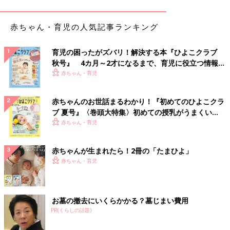
我慢したのであった。でも替え芯10本セットが欲しい。絶対使い
きれないけど。
赤ちゃん・育児の人気記事ランキング
これが使い道がそもそも無いラミカとかネットフリックスで見ら
れるから絶対に見ないDVDとかなら買えるのだ。そもそも使わな
育児の困ったがズバリ！解決する本『ひよこクラブ
い虚無への供物として己の財産を捧げることができる。いや違
秋号』 4カ月～2才になるまで、育児に役立つ情報が
う。コレクション用品としての用途があるので出せるのである。
いっぱい！
赤ちゃん・育児
しかしボールペンの替え芯は違う。コレクション用品として愛で
るわけでもなく、完全に使い切れる確信も無く、ただただ欲しい
赤ちゃんのお世話まるわかり！『初めてのひよこクラ
のだ。こんなに欲しい700円の物を、買ってしまえばよいのに我
ブ 夏号』〈巻頭大特集〉初めての授乳がうまくい
慢することが、本当に正しいことなのであろうか…？迷いなが
く！ おっぱい・ミルクの基本と夏のトラブル 解決テ
赤ちゃん・育児
ら、ずっと買わないでいる。
ク
赤ちゃんが生まれたら！2冊の「たまひよ」
だってパワータンク（三菱鉛筆）の替え芯を買ったらさらさ（ゼ
赤ちゃん・育児
ブラ）の替え芯も欲しくなるし、シグノ（三菱鉛筆）の替え芯も
欲しくなるし、フリクション（パイロット）の替え芯も欲しくな
るし、エラベルノ（コクヨ）は全色欲しくなるし、今目の前にあ
るボールペンだけでも10本ずつ買うと50本になり、おそらく私
お墓の撤去にいくらかかる？墓じまい費用
の寿命を超えるからだ。
PR(くらしの話題)