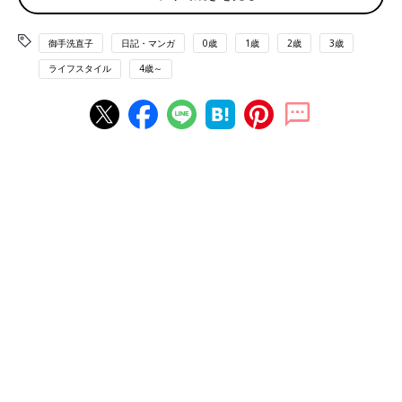
は漫画のネームを描く際にボールペンを使用しており、気になる
メーカーのボールペンをいくつか持っているのだが、年に一本と
御手洗直子
日記・マンガ
0歳
1歳
2歳
3歳
いう単位でしか買わなくてもドンドンボールペンが溜まっていく
ライフスタイル
4歳～
のである。それでも支出は年間200円弱である。おそろしい。
しかも気に入った商品を追加して買う場合、本体を買うのではな
く替え芯を買うとなると一本70円とかそういう値段なのである。
送料の方が高い。完全に何かを買う際についでに買う、どこかへ
出かけた際についでに買う、ついで買い商品という位置づけなの
である。あまりにも70円なのでいっそ10本セットを買おうかと
思ったがヘタをすると一生使い切れず子の代へ引継ぎそうなので
歯を食いしばって我慢した。我慢しながら、いや…たかが700円
程度の物を…些少ではあるがメーカーさんへのお布施にもなるし
己の趣味に使う金額にしても贅沢な価格でも無いし、我慢する必
要があるのであろうか…たとえ使い切れず数十年後の遺品整理の
時『もう～、おばあちゃんたら、こんなに使わない文房具をため
て！』って言われながら処分されようとも買う事に意義があるの
なら、それはそれでよいのでは…？と思ったが歯を食いしばって
我慢した。そこまで我慢する必要があるのだろうか。迷ったがや
はり使わない物を買って死蔵するのは己のポリシーに反するため