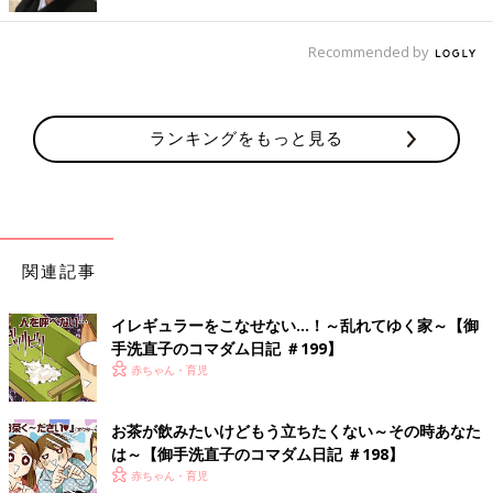
私の贅沢が、将来子の文房具購入の枷になってはいけない。
Recommended by
でも欲しい。
蝶の標本みたいにきれいに展示すれば許されるだろうか。（おわ
り）
ランキングをもっと見る
【マンガ】御手洗直子の『さらにつっこ
みが止まらない育児日記』1話まるっと
限定公開「しつけって…」
一大センセーションを巻き起こした婚活コミッ
ク『31歳BLマンガ家が婚活するとこうなる』か
関連記事
ら早何年…。『つっこみが止まらに育児日記』
で母になったおたくマンガ家ママ・直子が第2
イレギュラーをこなせない…！～乱れてゆく家～【御
子を出産。相変わらずのドタバタ日々を『さら
手洗直子のコマダム日記 ＃199】
につっこみが止まらない育児日記』として発売
御手洗直子
赤ちゃん・育児
します。たまひよONLINEで数話分限定公開で
Profile pixivで大人気。累計閲覧数1100万を誇る爆笑コミック
す！ 限定公開その１は「１～2才代のしつけ
エッセイスト。なんでそんなにネタ満載人生を・・・という謎の
（？）」。直子流しつけ……とは？
お茶が飲みたいけどもう立ちたくない～その時あなた
人。既刊に「3
1歳
BLマンガ家が婚活するとこうなる」「31歳ゲ
は～【御手洗直子のコマダム日記 ＃198】
ームプログラマーが婚活するとこうなる」（共に新書館）、「腐
赤ちゃん・育児
女子になると、人生こうなる！～底～」（一迅社）、「つっこみ