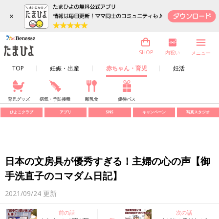
×
内祝い
SHOP
メニュー
TOP
妊娠・出産
赤ちゃん・育児
妊活
育児グッズ
病気・予防接種
離乳食
優待パス
ひよこクラブ
アプリ
SNS
キャンペーン
写真スタジオ
日本の文房具が優秀すぎる！主婦の心の声【御
手洗直子のコマダム日記】
2021/09/24
更新
前の話
次の話