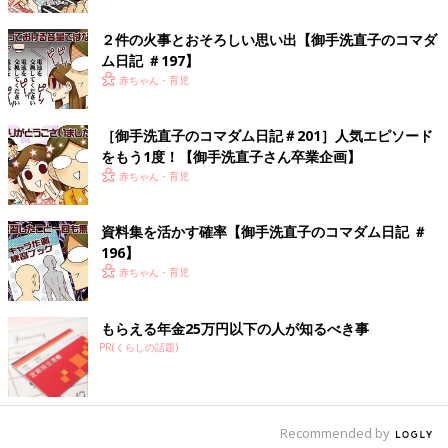
が止まらない育児日記」「さらにつっこみが止まらない育児日
記」（ベネッセコーポレーション）など。たまひよのサイトで、
２件の火事とおそろしい思い出【御手洗直子のコマダ
数話限定公開中。
ム日記 ＃197】
御手洗直子twitter：
＠mitarainaoko
赤ちゃん・育児
［御手洗直子のコマダム日記＃201］人気エピソード
をもう1度！【御手洗直子さん卒業企画】
赤ちゃん・育児
資料集を活かす確率【御手洗直子のコマダム日記 ＃
196】
赤ちゃん・育児
もらえる年金25万円以下の人が知るべき事
PR(くらしの話題)
Recommended by