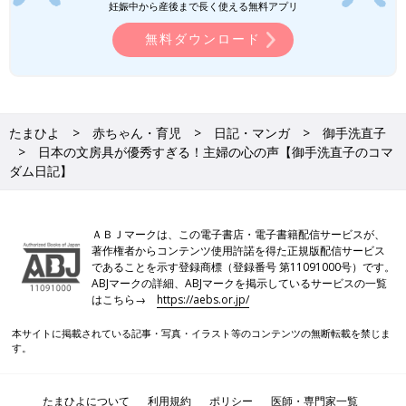
妊娠中から産後まで長く使える無料アプリ
無料ダウンロード
たまひよ
赤ちゃん・育児
日記・マンガ
御手洗直子
日本の文房具が優秀すぎる！主婦の心の声【御手洗直子のコマ
ダム日記】
ＡＢＪマークは、この電子書店・電子書籍配信サービスが、
著作権者からコンテンツ使用許諾を得た正規版配信サービス
であることを示す登録商標（登録番号 第11091000号）です。
ABJマークの詳細、ABJマークを掲示しているサービスの一覧
はこちら→
https://aebs.or.jp/
本サイトに掲載されている記事・写真・イラスト等のコンテンツの無断転載を禁じま
す。
たまひよについて
利用規約
ポリシー
医師・専門家一覧