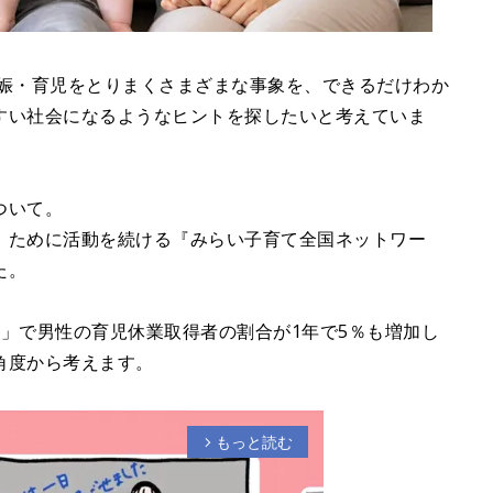
妊娠・育児をとりまくさまざまな事象を、できるだけわか
すい社会になるようなヒントを探したいと考えていま
ついて。
」ために活動を続ける『みらい子育て全国ネットワー
た。
」で男性の育児休業取得者の割合が1年で5％も増加し
角度から考えます。
もっと読む
arrow_forward_ios