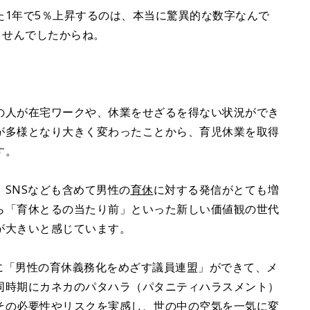
た1年で5％上昇するのは、本当に驚異的な数字なんで
ませんでしたからね。
の人が在宅ワークや、休業をせざるを得ない状況ができ
が多様となり大きく変わったことから、育児休業を取得
す。
SNSなども含めて男性の
育休
に対する発信がとても増
ら「育休とるの当たり前」といった新しい価値観の世代
が大きいと感じています。
月に「男性の育休義務化をめざす議員連盟」ができて、メ
同時期にカネカのパタハラ（パタニティハラスメント）
その必要性やリスクを実感し、世の中の空気を一気に変