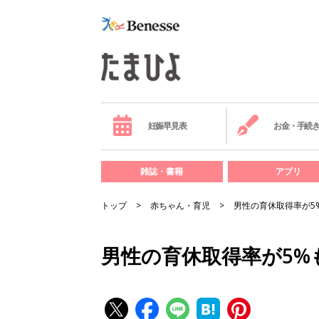
妊娠早見表
お金・手続
雑誌・書籍
アプリ
トップ
赤ちゃん・育児
男性の育休取得率が5
男性の育休取得率が5%