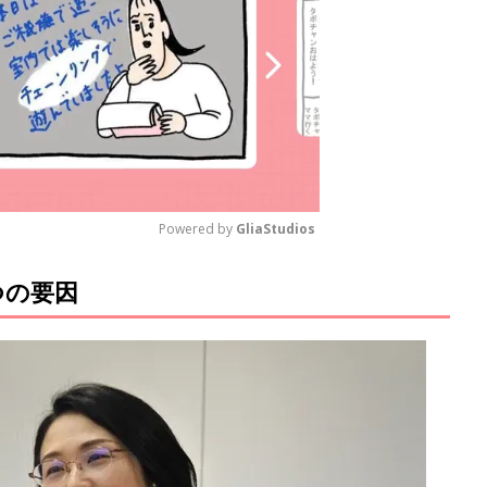
Powered by 
GliaStudios
つの要因
M
u
t
e