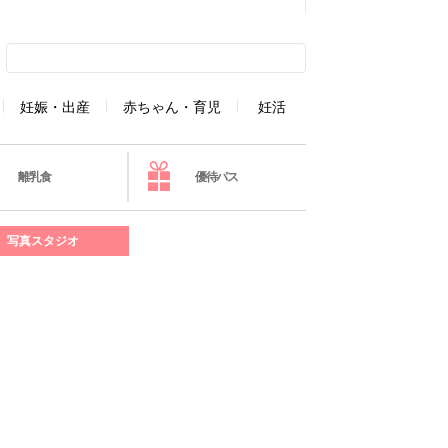
妊娠・出産
赤ちゃん・育児
妊活
離乳食
優待パス
写真スタジオ