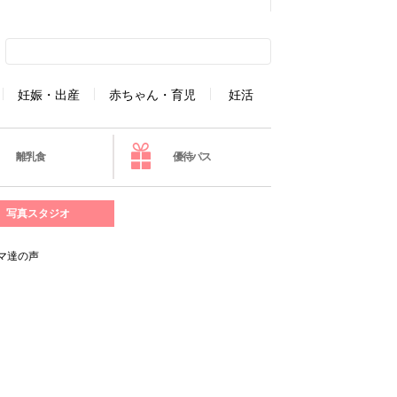
妊娠・出産
赤ちゃん・育児
妊活
離乳食
優待パス
写真スタジオ
マ達の声