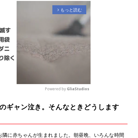
もっと読む
arrow_forward_ios
Powered by 
GliaStudios
のギャン泣き。そんなときどうします
M
u
t
e
お隣に赤ちゃんが生まれました。朝昼晩、いろんな時間