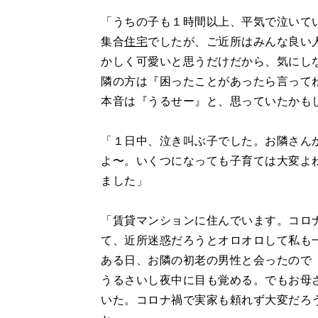
「うちの子も１時間以上、平気で泣いて
集合
住宅
でしたが、ご近所はみんな良い
かしく可愛いと思うだけだから、気にし
隣の方は『困ったことがあったら言って
本音は『うるせー』と、思っていたかも
「１日中、泣き叫ぶ子でした。お隣さん
よ〜。いくつになっても子育ては大変よ
ました」
「賃貸マンションに住んでいます。コロ
て、近所迷惑だろうとオロオロして私も
ある日、お隣の初老の男性と会ったので
うるさいし夜中に目も覚める。でもお母
いた。コロナ禍で実家も頼れず大変だろ