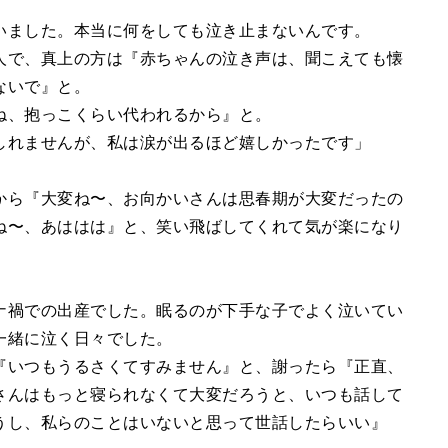
いました。本当に何をしても泣き止まないんです。
人で、真上の方は『赤ちゃんの泣き声は、聞こえても懐
ないで』と。
ね、抱っこくらい代われるから』と。
しれませんが、私は涙が出るほど嬉しかったです」
から『大変ね〜、お向かいさんは思春期が大変だったの
ね〜、あははは』と、笑い飛ばしてくれて気が楽になり
ナ禍での出産でした。眠るのが下手な子でよく泣いてい
一緒に泣く日々でした。
『いつもうるさくてすみません』と、謝ったら『正直、
さんはもっと寝られなくて大変だろうと、いつも話して
うし、私らのことはいないと思って世話したらいい』