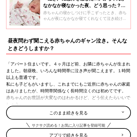
なかなか寝なかった夜、どう思った？マ
マたちの声
赤ちゃんの寝かしつけに手こずったとき、赤ち
ゃんが夜になかなか寝てくれなくて泣き続けて
いるとき、そんなときはママ・パパだって泣き
たくなった経験ありませんか？ひよこクラブに
届いた先輩ママ・パパが赤ちゃんの寝かしつけ
昼夜問わず聞こえる赤ちゃんのギャン泣き。そんな
で「もうギブアップ！」と言いたくなった、忘
ときどうしますか？
れられない夜のエピソードをいくつか紹介しま
す。
「アパート住まいです。４ヶ月ほど前、お隣に赤ちゃんが生まれ
ました。朝昼晩、いろんな時間帯に泣き声が聞こえます。１時間
以上も普通です。
私にも子どもがいますし、これまでにもご近所に赤ちゃんの家庭
はありましたが、時間帯関係なく長時間泣くのは初めてです。
赤ちゃんのお世話が大変なのはわかるけど、どう伝えたらいいで
しょう」
という投稿主さん。
このまま続きを見る
「私の近所でも長時間赤ちゃんを泣かせっぱなしだなぁと、思っ
サクサク読める！お気に入り記事を登録可能
たら
双子
でした。その可能性はありませんか？」
アプリで続きを見る