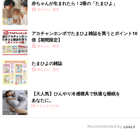
赤ちゃんが生まれたら！2冊の「たまひよ」
赤ちゃん・育児
赤ちゃんの泣き声をコントロールできる魔法はありません。みん
なが温かく見守ることが大切と、しみじみ感じるスレッドでし
た。
アカチャンホンポでたまひよ雑誌を買うとポイント10
倍【期間限定】
赤ちゃん・育児
たまひよの雑誌
文／和兎 尊美
赤ちゃん・育児
■文中のコメントは口コミサイト「ウィメンズパーク」の投稿を
【大人気】ひんやり冷感寝具で快適な睡眠を
抜粋したものです。
あなたに。
PR(アイリスプラザ)
【産後お助け動画】寝ない・泣き止まな
Recommended by
い…環境を変えてみるのも◎ 赤ちゃん
にも気分転換を 日本助産師会監修
「おむつも全然ぬれていないし、なんで泣き止