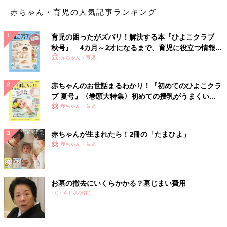
赤ちゃん・育児の人気記事ランキング
あのとき「気にしないで」と、言われて救われた母
育児の困ったがズバリ！解決する本『ひよこクラブ
たちの声
秋号』 4カ月～2才になるまで、育児に役立つ情報が
いっぱい！
赤ちゃん・育児
「うちの子も１時間以上、平気で泣いていました。本当に何をし
ても泣き止まないんです。
赤ちゃんのお世話まるわかり！『初めてのひよこクラ
集合
住宅
でしたが、ご近所はみんな良い人で、真上の方は『赤ち
ブ 夏号』〈巻頭大特集〉初めての授乳がうまくい
ゃんの泣き声は、聞こえても懐かしく可愛いと思うだけだから、
く！ おっぱい・ミルクの基本と夏のトラブル 解決テ
赤ちゃん・育児
気にしないで』と。
ク
隣の方は『困ったことがあったら言ってね、抱っこくらい代われ
赤ちゃんが生まれたら！2冊の「たまひよ」
るから』と。
赤ちゃん・育児
本音は『うるせー』と、思っていたかもしれませんが、私は涙が
出るほど嬉しかったです」
「１日中、泣き叫ぶ子でした。お隣さんから『大変ね〜、お向か
お墓の撤去にいくらかかる？墓じまい費用
PR(くらしの話題)
いさんは思春期が大変だったのよ〜。いくつになっても子育ては
大変よね〜、あははは』と、笑い飛ばしてくれて気が楽になりま
した」