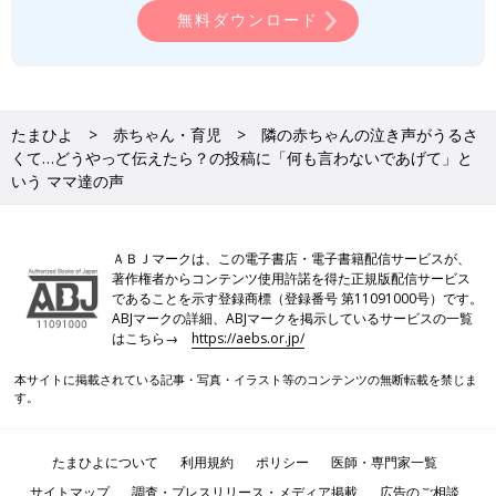
無料ダウンロード
たまひよ
赤ちゃん・育児
隣の赤ちゃんの泣き声がうるさ
くて…どうやって伝えたら？の投稿に「何も言わないであげて」と
いう ママ達の声
ＡＢＪマークは、この電子書店・電子書籍配信サービスが、
著作権者からコンテンツ使用許諾を得た正規版配信サービス
であることを示す登録商標（登録番号 第11091000号）です。
ABJマークの詳細、ABJマークを掲示しているサービスの一覧
はこちら→
https://aebs.or.jp/
本サイトに掲載されている記事・写真・イラスト等のコンテンツの無断転載を禁じま
す。
たまひよについて
利用規約
ポリシー
医師・専門家一覧
サイトマップ
調査・プレスリリース・メディア掲載
広告のご相談