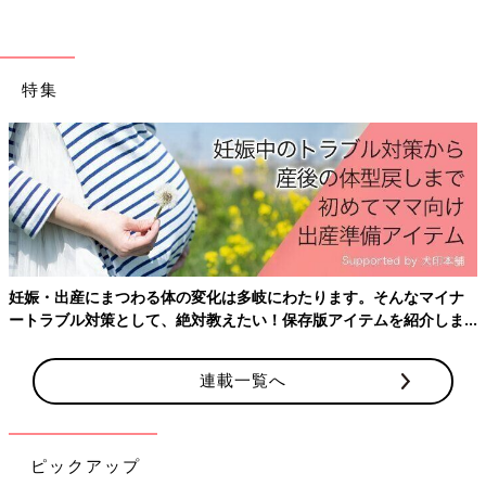
まないの？」「授乳したばかりなのに、泣き止
まない」そんな泣き止まない赤ちゃんに、もう
ひとつ効果があるのが「環境を変えてみる」こ
と。周囲の空気感が少しでも変化することで赤
特集
ちゃんの気持ちも変わってくることがありま
す。赤ちゃんの気分転換のようなものです。ど
うしても泣き止まない時は、ぜひ気分転換を試
してみてください。
妊娠・出産にまつわる体の変化は多岐にわたります。そんなマイナ
ートラブル対策として、絶対教えたい！保存版アイテムを紹介しま
す。
連載一覧へ
ピックアップ