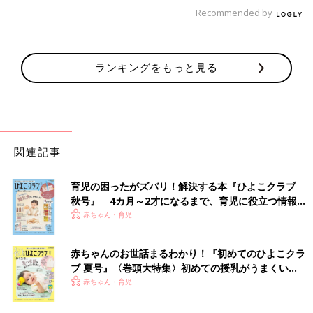
Recommended by
「賃貸マンションに住んでいます。コロナ禍での出産でした。眠
るのが下手な子でよく泣いていて、近所迷惑だろうとオロオロし
て私も一緒に泣く日々でした。
ある日、お隣の初老の男性と会ったので『いつもうるさくてすみ
ランキングをもっと見る
ません』と、謝ったら『正直、うるさいし夜中に目も覚める。で
もお母さんはもっと寝られなくて大変だろうと、いつも話してい
た。コロナ禍で実家も頼れず大変だろうし、私らのことはいない
と思って世話したらいい』と。
その言葉に救われて、私の気持ちも落ち着いたら子どもの泣く回
関連記事
数も減っていきました。
声をかけるなら、温かい言葉にしてあげてほしいです」
育児の困ったがズバリ！解決する本『ひよこクラブ
「うちの子もよく泣く子でした。ご近所からいつクレームがくる
秋号』 4カ月～2才になるまで、育児に役立つ情報が
いっぱい！
かとヒヤヒヤでしたが、何も言われることはなく、お隣のおばあ
赤ちゃん・育児
ちゃんからは優しい言葉ももらいました。
最近、そのおばあちゃんは窓を開けてテレビを大音量で観ていま
赤ちゃんのお世話まるわかり！『初めてのひよこクラ
す。耳が遠くなったようです。
ブ 夏号』〈巻頭大特集〉初めての授乳がうまくい
まったく知らない人ならイラっとするけど、まぁいっかと流せま
く！ おっぱい・ミルクの基本と夏のトラブル 解決テ
赤ちゃん・育児
す。ご近所付き合いって、こういうことかなって思う日々です」
ク