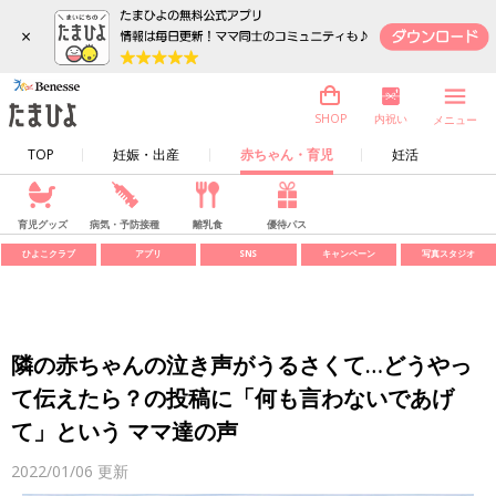
×
内祝い
SHOP
メニュー
TOP
妊娠・出産
赤ちゃん・育児
妊活
育児グッズ
病気・予防接種
離乳食
優待パス
ひよこクラブ
アプリ
SNS
キャンペーン
写真スタジオ
隣の赤ちゃんの泣き声がうるさくて…どうやっ
て伝えたら？の投稿に「何も言わないであげ
て」という ママ達の声
2022/01/06
更新