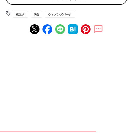
「うちの子も１時間くらい平気で泣く子でした。オムツ、ミル
ク、洋服など散々チェックしたし、生活習慣も完璧にしてたけど
夜泣き
0歳
ウィメンズパーク
泣き止まない。
好きで長時間泣かせているわけじゃないし、逆に泣き止む方法が
あるなら教えてくれって思ってました。
でも投稿主さんがうるさいと感じるのは理解できます。私がお隣
さんにかわって謝りたいくらいです」
「何も言わないであげてほしい。幼児ならまだしも、赤ちゃんの
泣き声はどうしようもありませんよね。
どんな形であれ、そのことを伝えられたら辛いです」
そして母なら誰でも思うことは
「一番困っているのは母親でしょう」
なかなか泣き止まない赤ちゃんを育てたことのある先輩ママが、
ご近所からいただいた温かい声のエピソードが届きます。