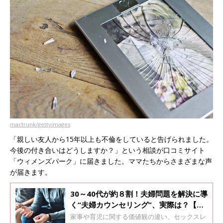
mactrunk/gettyimages
「親しい友人から15年以上も不倫をしていると告げられました。
今後の付き合いはどうしますか？」という相談が口コミサイト
「ウィメンズパーク」に届きました。ママたちからさまざまな声
が届きます。
30～40代が約８割！夫婦問題を解決に導
く“夫婦カウンセリング”、実際は？【専
門家】
家事や育児に関する価値観の違い、セックスレ