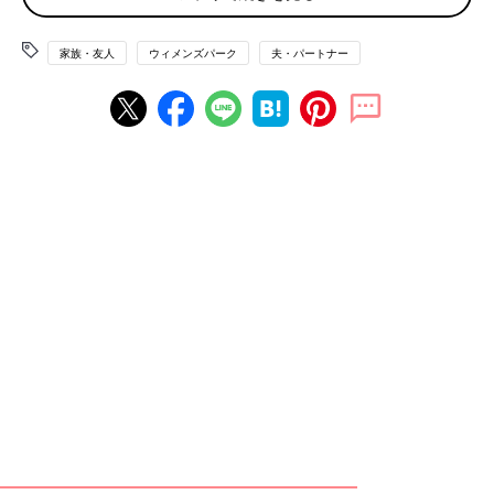
「不潔だし嫌悪感を抱きます。てか、現在進行形の話をなんで
今、打ち明けるわけ？
家族・友人
ウィメンズパーク
夫・パートナー
人間魔がさすってこともあるけれど15年なんて、まったく理解で
きない、というか、理解なんてしたくない。墓場まで持って行け
よって思います。関係は断ちます」
「気持ち悪いはないけれど、人として受け入れられないとは伝え
ます。あとはあちらの行動次第かな」
芸能人の不倫騒動のように激しいバッシングの声が届くと思いき
や、意外にも少数派。逆に多かったのは「特に何も思わない。友
人関係は続ける」でした。
嫌悪感はないし、付き合いは今まで通り、という声
が大半
「気持ちは理解できないけど、嫌悪感はないです。
友人家庭と不倫相手の家庭がどうなるかわからないけど、私には
特に影響ない＝関係ない、からかな」