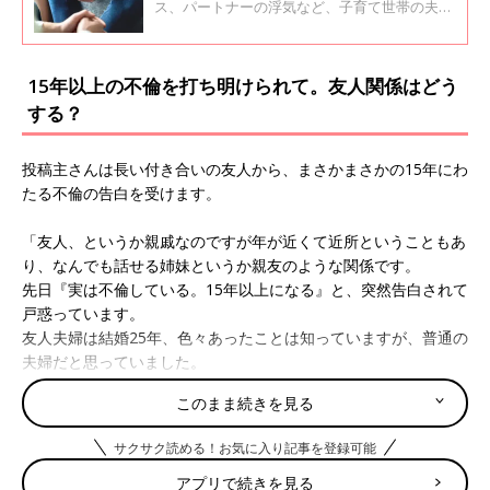
ス、パートナーの浮気など、子育て世帯の夫婦
間にはさまざまな問題が出てきます。中には、
話し合いもうまくできずに「自分が我慢すれば
いいや」と片方があきらめてしまうケースも多
15年以上の不倫を打ち明けられて。友人関係はどう
いようです。
する？
投稿主さんは長い付き合いの友人から、まさかまさかの15年にわ
たる不倫の告白を受けます。
「友人、というか親戚なのですが年が近くて近所ということもあ
り、なんでも話せる姉妹というか親友のような関係です。
先日『実は不倫している。15年以上になる』と、突然告白されて
戸惑っています。
友人夫婦は結婚25年、色々あったことは知っていますが、普通の
夫婦だと思っていました。
不倫相手とは別れられないそうです。私は気持ち悪いと思ってし
このまま続きを見る
まいました。
みなさんは大切な友人が不倫していると知ったら、今後の付き合
サクサク読める！お気に入り記事を登録可能
いはどうしますか？」
アプリで続きを見る