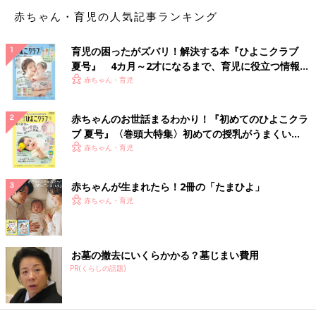
赤ちゃん・育児の人気記事ランキング
「育児放棄をしていなければ、不快感はないです。付き合いは変
わらず続けます。
育児の困ったがズバリ！解決する本『ひよこクラブ
子ども達には隠し続けるようにと、釘はさします」
夏号』 4カ月～2才になるまで、育児に役立つ情報が
いっぱい！
赤ちゃん・育児
「15年、たったひとりと関係を続けたのなら、浮気でも遊びでも
ないということ。
赤ちゃんのお世話まるわかり！『初めてのひよこクラ
『今さらそんなこと聞かされても、私はどうすればいいの？ 知
ブ 夏号』〈巻頭大特集〉初めての授乳がうまくい
らないままでいたかった 』とは言うけど友人関係は続けます」
く！ おっぱい・ミルクの基本と夏のトラブル 解決テ
赤ちゃん・育児
ク
「その友人が少し羨ましいかも（笑） 私に今、好きな人がいる
からでしょう（何もありませんよ）。
赤ちゃんが生まれたら！2冊の「たまひよ」
私は結婚25年、夫とは仲良しで同士のような関係です。そして今
赤ちゃん・育児
では恋愛対象ではない。
最近はお互い他に好きな人がいてもいいんじゃないかなって、思
います。今の夫とならお互いの恋バナで盛り上がれるような気が
お墓の撤去にいくらかかる？墓じまい費用
する。
PR(くらしの話題)
でも子どもは複雑でしょうから、現実的には無理なんですがね」
「私は夫の浮気が原因で離婚していますが、なんとも思わない。