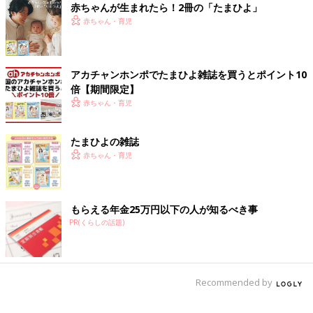
赤ちゃんが生まれたら！2冊の「たまひよ」
と、〆ました。
赤ちゃん・育児
アカチャンホンポでたまひよ雑誌を買うとポイント10
文／和兎 尊美
倍【期間限定】
赤ちゃん・育児
※文中のコメントは「ウィメンズパーク」の投稿を再編集したも
たまひよの雑誌
のです。
赤ちゃん・育児
※記事の内容は記事執筆当時の情報であり、現在と異なる場合が
あります。
もらえる年金25万円以下の人が知るべき事
PR(くらしの話題)
あなたの子育てエピソードを大募集！
Recommended by
自分自身のこと、子育てでよかったこと、ママ友との関係、家族
やパートナーに対する感謝や不満など大きな声では言うほどでは