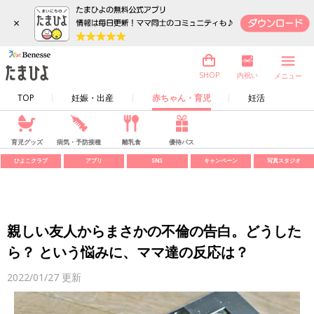
×
内祝い
SHOP
メニュー
TOP
妊娠・出産
赤ちゃん・育児
妊活
育児グッズ
病気・予防接種
離乳食
優待パス
ひよこクラブ
アプリ
SNS
キャンペーン
写真スタジオ
親しい友人からまさかの不倫の告白。どうした
ら？ という悩みに、ママ達の反応は？
2022/01/27
更新