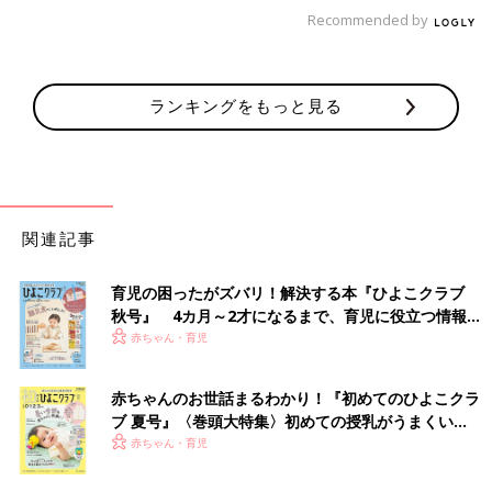
実際、私も友人から不倫を告白されたけど、『へ〜、そうなんだ
Recommended by
ぁ』って感じ。
相手が私の夫とか、私のきょうだいの夫とか、知り合いならドン
引きするし付き合いはやめますが。
ランキングをもっと見る
すてき！ とは思わないけど、嫌悪感はないです」
ほかにはこんな声も。
「こんなこと書くと荒れるかもですが、私は今の『不倫＝犯罪レ
ベル』という風潮が理解できません。不貞を責めることができる
関連記事
のは、夫婦だけだと思うから。
不倫という選択をしてもそれは本人の人生。外野がとやかく言う
育児の困ったがズバリ！解決する本『ひよこクラブ
権限はないはずです」
秋号』 4カ月～2才になるまで、育児に役立つ情報が
いっぱい！
赤ちゃん・育児
他人の不倫にいろいろ言うのはお門違い、という人が多いようで
す。しかし投稿主さんは複雑なようで
赤ちゃんのお世話まるわかり！『初めてのひよこクラ
ブ 夏号』〈巻頭大特集〉初めての授乳がうまくい
「みなさん、とても参考になりました。とはいえまだまだ心の整
く！ おっぱい・ミルクの基本と夏のトラブル 解決テ
赤ちゃん・育児
理がつかない、というのが本音です。ちょっと距離をとりながら
ク
のお付き合いとなりそうです」