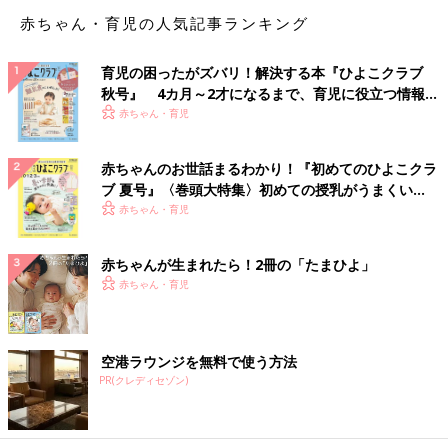
でしょう、と冷めました。その後のお誘いはきっぱり断りまし
赤ちゃん・育児の人気記事ランキング
た」
「ヤン車に乗っていたことかな。まだ10代の学生だった頃、社会
育児の困ったがズバリ！解決する本『ひよこクラブ
人の爽やかな男性とデートすることに。
秋号』 4カ月～2才になるまで、育児に役立つ情報が
いっぱい！
『車で迎えに行くよ』と、言うので『さすが！ 社会人のデート
赤ちゃん・育児
ってかっこいい！』と、ウキウキしながら待ち合わせ場所で待っ
ていたら。
赤ちゃんのお世話まるわかり！『初めてのひよこクラ
パァーンという甲高いクラクションとともに登場した車のフロン
ブ 夏号』〈巻頭大特集〉初めての授乳がうまくい
トには白いファーが敷き詰められ、彼はラメの入ったギンギラの
く！ おっぱい・ミルクの基本と夏のトラブル 解決テ
赤ちゃん・育児
ハンドルを握り、浜崎あゆみの音楽が爆音でかかっていました。
ク
若い私には衝撃的すぎて、帰りたいと、心の中でつぶやいてしま
赤ちゃんが生まれたら！2冊の「たまひよ」
いました」
赤ちゃん・育児
「若い頃、ドライブデートに誘われて『車内土禁だから。靴脱い
で』と、言われてすーっと引いた記憶があります」
空港ラウンジを無料で使う方法
「ときめく人ができてデートで食事をしたらクチャラーでした。
PR(クレディセゾン)
しかも魚の食べ方が汚い……。冷めるどころか嫌いになりそうで
した」