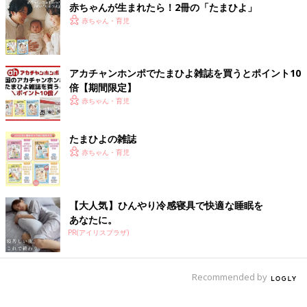
赤ちゃんが生まれたら！2冊の「たまひよ」
すると「給料ごまかす夫」の声が続々届きます。
赤ちゃん・育児
「私はお給料＆ボーナスでやられましたよ。本当に冷めますよ
ね。他にもいろいろあって離婚しました」
アカチャンホンポでたまひよ雑誌を買うとポイント10
倍【期間限定】
「私の夫なんて長年ボーナス３割、給料３割を別口座に振り込む
赤ちゃん・育児
よう、会社に指示してました。
子どもの奨学金が通らなくて、役所から所得証明書を取り寄せて
本当の年収を知りました。
たまひよの雑誌
転勤断っているからこの額だ、歳とると年末調整ではお金は戻ら
赤ちゃん・育児
ないとか、ベラベラ嘘を言っていたと知った瞬間ため息がでまし
た。
子どもが巣立った後、夫とふたり暮らしなんて考えたくもない状
【大人気】ひんやり冷感寝具で快適な睡眠を
況です」
あなたに。
PR(アイリスプラザ)
シーン的には食事や車で恋が冷めることが多いようです。お給料
の額をごまかすのは論外と言えそうです。
Recommended by
文／和兎 尊美