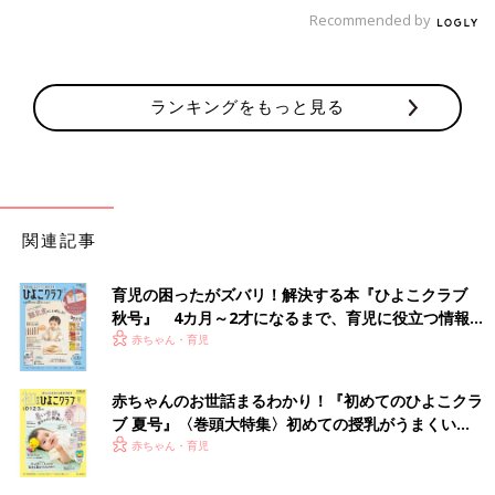
Recommended by
もう諦めました……夫編
ランキングをもっと見る
「私の体験ではないけれど、よくネットで見かける『同居の義両
親と嫁の仲介を放棄する夫』かな」
「食べ終わったお茶碗をぺろぺろと舐め回して、残ったご飯粒を
食べる……です。
私の夫です。一緒に住んでこの光景を見た瞬間、本当に驚きまし
関連記事
た。親に注意されなかったそうで『何がいけないの？』と、キョ
トン顏でまたまた驚愕。
育児の困ったがズバリ！解決する本『ひよこクラブ
結婚して10年以上。もう諦めました」
秋号』 4カ月～2才になるまで、育児に役立つ情報が
いっぱい！
赤ちゃん・育児
「ボーナスの額をごまかされたと知ったときです。
『コロナで今回のボーナスは30万円だった』と、夫から20万円
を渡されましたが、実は100万円支給されていたと知りました。
赤ちゃんのお世話まるわかり！『初めてのひよこクラ
自分の懐に80万円入れていたことはどうでも良くて『この人にと
ブ 夏号』〈巻頭大特集〉初めての授乳がうまくい
く！ おっぱい・ミルクの基本と夏のトラブル 解決テ
って家族って何？ 結局自分さえ良ければいい人間なのね』と、
赤ちゃん・育児
ク
冷めました」