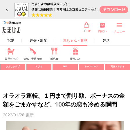
×
内祝い
SHOP
メニュー
TOP
妊娠・出産
赤ちゃん・育児
妊活
育児グッズ
病気・予防接種
離乳食
優待パス
ひよこクラブ
アプリ
SNS
キャンペーン
写真スタジオ
オラオラ運転、１円まで割り勘、ボーナスの金
額をごまかすなど。100年の恋も冷める瞬間
2022/01/28
更新