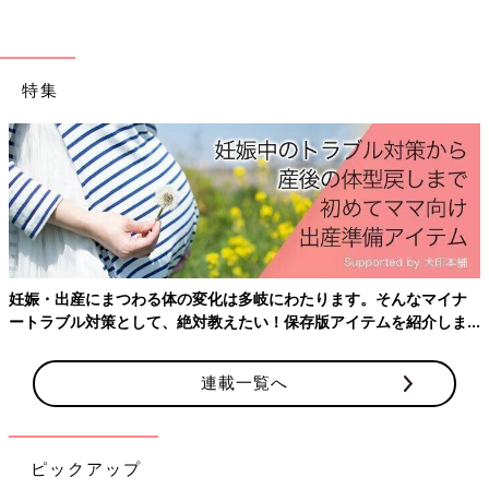
※文中のコメントは「ウィメンズパーク」の投稿を再編集したも
のです。
※記事の内容は記事執筆当時の情報であり、現在と異なる場合が
特集
あります。
「無職なのにスポーツカー購入」「夜逃
げするから一緒に来て」など、別れて良
かった元カレ
口コミサイト「ウィメンズパーク」に、ときど
き寄せられる「別れてよかった元カレ」トピッ
クス。今回もなかなかな元カレが登場します。
恋は盲目って本当に恐ろしい。
妊娠・出産にまつわる体の変化は多岐にわたります。そんなマイナ
ートラブル対策として、絶対教えたい！保存版アイテムを紹介しま
す。
連載一覧へ
ピックアップ