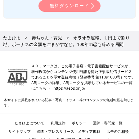
無料ダウンロード
たまひよ
赤ちゃん・育児
オラオラ運転、１円まで割り
勘、ボーナスの金額をごまかすなど。100年の恋も冷める瞬間
ＡＢＪマークは、この電子書店・電子書籍配信サービスが、
著作権者からコンテンツ使用許諾を得た正規版配信サービス
であることを示す登録商標（登録番号 第11091000号）です。
ABJマークの詳細、ABJマークを掲示しているサービスの一覧
はこちら→
https://aebs.or.jp/
本サイトに掲載されている記事・写真・イラスト等のコンテンツの無断転載を禁じま
す。
たまひよについて
利用規約
ポリシー
医師・専門家一覧
サイトマップ
調査・プレスリリース・メディア掲載
広告のご相談