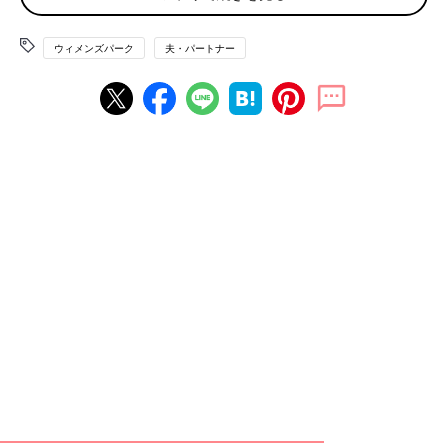
彼の家へ泊まる日、とてもお世話になった先輩の送別会と重なり
『ごめん、行けなくなった』と、連絡したら不満そうに『俺と仕
ウィメンズパーク
夫・パートナー
事どっちが大事なんだよ』と。
心の中を北風がひゅるるる〜と吹き抜けるのがわかりました。あ
まりのかっこ悪さに、その場でお別れを告げました」
「ハンドル握ると性格変わる人かな。
見た目爽やかで穏やかな方と知り合い、話の流れでその方の外車
で駅まで送っていただくことになりました。
ウキウキで助手席に乗り込んだら、めちゃくちゃオラオラ運転で
しかもドヤ顔。
100年どころか３日くらいの恋でしたが、一気に３万光年ほど引
きました」
「私がまだ20歳前半の頃、職場の16歳年上の先輩から何度も食
事に誘われました。私に好意を抱いていることは薄々知っていた
ので断っていましたが、あまりにしつこいし同じ職場なので無碍
にもできず、一度ご一緒することに。
そうしたら１円まで割り勘だったのです。私は割り勘容認派です
が、このシチュエーションで１円まで割り勘？ せめて100円単位