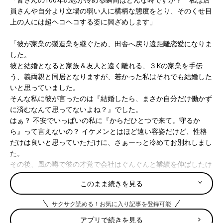
員さんや自分より立場の弱い人に横柄な態度をとり、そのくせ目
上の人には超ヘコヘコする姿に興ざめします」
「彼が家業の製造業を継ぐため、田舎へ戻り遠距離恋愛になりま
した。
彼と結婚となると家族＆友人と遠く離れる、３Kの家業を手伝
う、義両親と同居となりますが、若かった私はそれでも結婚した
いと思っていました。
そんな私に彼が言ったのは『結婚したら、まさか自分だけ働かず
に済むなんて思ってないよね？』でした。
はぁ？ 不安でいっぱいの私に『からだひとつで来て。守るか
ら』って言えないの？ イケメンとはほど遠い容姿だけど、性格
だけは良いと思っていただけに、さぁーっと冷めてお別れしまし
た。
その後、風の噂で彼の才覚で会社はぐんぐんと業績を伸ばしたけ
れど、劣悪な労働環境が問題となり書類送検されたと聞きまし
このまま続きを見る
た。あぁ、嫁がないで良かった」
サクサク読める！お気に入り記事を登録可能
「2
0歳
代の頃、一目惚れして猛アタックしたイケメンの彼。あち
らは大学生でしたが、私は一足早く就職しました。
アプリで続きを見る