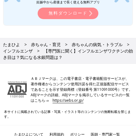
妊娠中から産後まで長く使える無料アプリ
無料ダウンロード
たまひよ
赤ちゃん・育児
赤ちゃんの病気・トラブル
インフルエンザ
【専門医に聞く】インフルエンザワクチンの効
き目は？気になる水銀問題は？
ＡＢＪマークは、この電子書店・電子書籍配信サービスが、
著作権者からコンテンツ使用許諾を得た正規版配信サービス
であることを示す登録商標（登録番号 第11091000号）です。
ABJマークの詳細、ABJマークを掲示しているサービスの一覧
はこちら→
https://aebs.or.jp/
本サイトに掲載されている記事・写真・イラスト等のコンテンツの無断転載を禁じま
す。
たまひよについて
利用規約
ポリシー
医師・専門家一覧