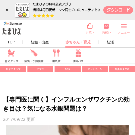
×
内祝い
SHOP
メニュー
TOP
妊娠・出産
赤ちゃん・育児
妊活
育児グッズ
病気・予防接種
離乳食
優待パス
ひよこクラブ
アプリ
SNS
キャンペーン
写真スタジオ
【専門医に聞く】インフルエンザワクチンの効
き目は？気になる水銀問題は？
2017/09/22
更新