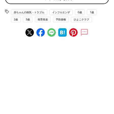
「インフルエンザワクチンは、感染した人の鼻水などから分離し
赤ちゃんの病気・トラブル
インフルエンザ
0歳
1歳
たウイルスを、ニワトリの受精卵を使って増殖し、回収したもの
2歳
3歳
発育発達
予防接種
ひよこクラブ
を処理して製造します。インフルエンザウイルスは、受精卵内で
増殖させている間にも変異する可能性があり、せっかく予測した
株が一致していても、ワクチンになったときに変異していて効果
が弱まっているということもあるのです」
実際、2016年にＡ香港型が大流行した理由の１つには、ワクチ
ンが製造中に変異していたこともあったようです。
皮下注射という接種法の問題
「インフルエンザワクチンは、現状、皮下に接種し、血液中に入
った抗原（免疫力を作るもとになる物質）が、血液中で抗体を作
ります。しかし、インフルエンザウイルスは、まず鼻やのどな
ど、呼吸器粘膜で増殖していくため、呼吸器粘膜で抗体が働いて
くれないと、感染を抑えることができません。インフルエンザワ
クチンは、接種後、２週間ほどで血液中にインフルエンザの抗体
をたくさん作りはするものの、呼吸器粘膜まで抗体を誘導するこ