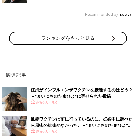
「インフルエンザワクチンは、『水銀を含んでいるから』という
理由から、赤ちゃんに受けさせたくないというママの声を聞くこ
Recommended by
とがあります。確かにインフルエンザワクチンには、有機水銀化
合物の１つであるチメロサールが保存料として使われています。
かつて、チメロサールの添加について否定的な意見が多く出たと
きには、チメロサール無添加のインフルエンザワクチンが製造さ
ランキングをもっと見る
れたこともありました。しかし、現在では、チメロサールの乳幼
児への有害性は否定されていることから、国内ではチメロサール
無添加のワクチンは製造されなくなりました。また、現在添加さ
れているチメロサールの量はごく少量なため、妊娠中でも安心し
て受けられるようになっています」
関連記事
卵アレルギーの子はどうする？
妊婦がインフルエンザワクチンを接種するのはどう？
－”まいにちのたまひよ”に寄せられた投稿
「先にも触れたように、インフルエンザワクチンは、製造の際、
赤ちゃん・育児
ウイルスを増殖させるためにニワトリの受精卵を使います。そこ
で、微量ではあるものの、卵の成分がワクチンの中に含まれるこ
とは確かです。しかし、卵の成分はごく微量なため、卵アレルギ
風疹ワクチンは前に打っているのに、妊娠中に調べた
ーのある赤ちゃんでも接種は可能です。とはいえ心配な場合は、
ら風疹の抗体がなかった。－”まいにちのたまひよ”の
主治医に相談のうえ、接種するといいでしょう」
体験談
赤ちゃん・育児