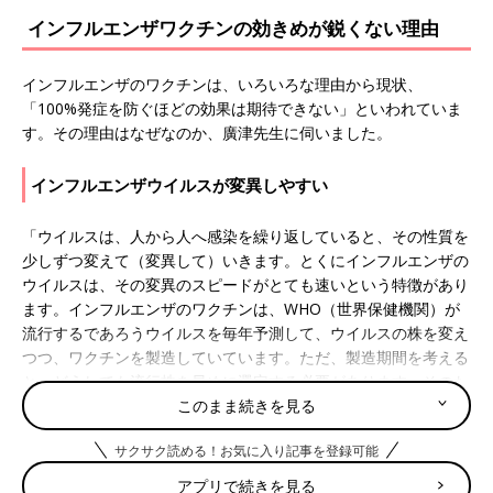
インフルエンザワクチンの効きめが鋭くない理由
インフルエンザのワクチンは、いろいろな理由から現状、
「100%発症を防ぐほどの効果は期待できない」といわれていま
す。その理由はなぜなのか、廣津先生に伺いました。
インフルエンザウイルスが変異しやすい
「ウイルスは、人から人へ感染を繰り返していると、その性質を
少しずつ変えて（変異して）いきます。とくにインフルエンザの
ウイルスは、その変異のスピードがとても速いという特徴があり
ます。インフルエンザのワクチンは、WHO（世界保健機関）が
流行するであろうウイルスを毎年予測して、ウイルスの株を変え
つつ、ワクチンを製造していています。ただ、製造期間を考える
と、どうしても流行株を早めに選定する必要があります。そのた
このまま続きを見る
め、使用したワクチンの株からウイルスが変異してしまい、ワク
チンの効果が弱まってしまう可能性が出てきます」
サクサク読める！お気に入り記事を登録可能
製造途中にウイルスが変異
アプリで続きを見る