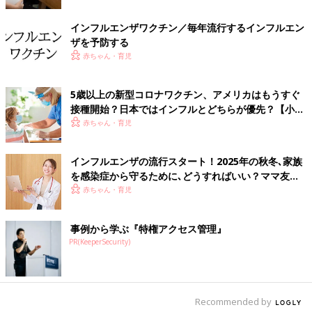
インフルエンザによる重症呼吸器障害のこともあり、インフルエ
ンザの不安が高まっている昨今、６カ月を過ぎた赤ちゃんは、で
インフルエンザワクチン／毎年流行するインフルエン
きる限りワクチン接種をしておくことが大事といえそうですね。
ザを予防する
（取材・文／ひよこクラブ編集部）
赤ちゃん・育児
■監修／廣津伸夫先生
5歳以上の新型コロナワクチン、アメリカはもうすぐ
1972年東京慈恵医科大学卒業。84年から神奈川県川崎市にて廣
接種開始？日本ではインフルとどちらが優先？【小児
津医院を開院。感染症・インフルエンザが専門。多くの論文や、
科医】
赤ちゃん・育児
国際学会での発表があります。
インフルエンザの流行スタート！2025年の秋冬､家族
を感染症から守るために､どうすればいい？ママ友ド
クターに聞く
赤ちゃん・育児
事例から学ぶ『特権アクセス管理』
PR(KeeperSecurity)
Recommended by