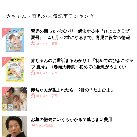
とができないため、感染を抑えることが困難になっています。
そこで、現在、抗原を直接、呼吸器粘膜に届ける『吸入式のワク
赤ちゃん・育児の人気記事ランキング
チン』や、抗体が全身に行きわたりやすくなるといわれる皮膚の
薄いところに抗原を注入する『皮膚に貼るワクチン』などの開発
が進められています。そして2003年に吸入式のワクチン『フル
育児の困ったがズバリ！解決する本『ひよこクラブ
夏号』 4カ月～2才になるまで、育児に役立つ情報が
ミスト』が登場し、日本でも認可されるといわれていました。し
いっぱい！
赤ちゃん・育児
かし昨年、皮下注射ワクチンよりも効果が劣るというデータが出
たことで、アメリカで推奨されなくなり、現在、日本では認可が
下りていない状態です」
赤ちゃんのお世話まるわかり！『初めてのひよこクラ
ブ 夏号』〈巻頭大特集〉初めての授乳がうまくい
ママやパパのインフルエンザワクチンの気がかりを
く！ おっぱい・ミルクの基本と夏のトラブル 解決テ
赤ちゃん・育児
ク
解決！
赤ちゃんが生まれたら！2冊の「たまひよ」
赤ちゃんのインフルエンザワクチン接種でママやパパが心配する
赤ちゃん・育児
ことは、卵アレルギーと水銀の問題。誤解して悩んでいる人も多
い様子。ここで解決しておきましょう。
お墓の撤去にいくらかかる？墓じまい費用
インフルエンザワクチンの水銀問題
PR(くらしの話題)