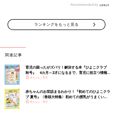
Recommended by
ランキングをもっと見る
関連記事
テントの意味……。でも落ち着くなら結果オーライですね！
[ひよこエッグ]
育児の困ったがズバリ！解決する本『ひよこクラブ
都内在住のワーママ。
秋号』 4カ月～2才になるまで、育児に役立つ情報が
2015年3月産まれの娘と夫の3人家族。
いっぱい！
赤ちゃん・育児
子育ての記録をブログやインスタグラムで公開中
何度注意しても大泉門を触ってくる友人
赤ちゃんのお世話まるわかり！『初めてのひよこクラ
に対して…【子育てなめてました日記
ブ 夏号』〈巻頭大特集〉初めての授乳がうまくい
く！ おっぱい・ミルクの基本と夏のトラブル 解決テ
#10】
赤ちゃん・育児
育児が落ち着くと、友達に赤ちゃんを見せる機
ク
会も増えてきますよね。嬉しい時間であること
は間違いないのですが、たまーにハラハラさせ