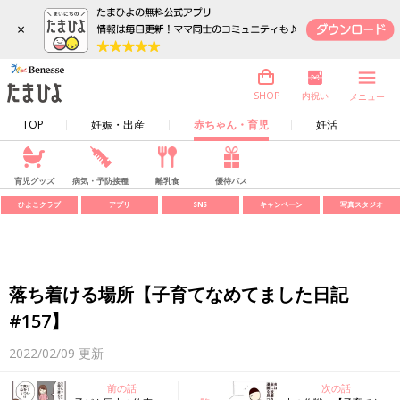
×
内祝い
SHOP
メニュー
TOP
妊娠・出産
赤ちゃん・育児
妊活
育児グッズ
病気・予防接種
離乳食
優待パス
ひよこクラブ
アプリ
SNS
キャンペーン
写真スタジオ
落ち着ける場所【子育てなめてました日記
#157】
2022/02/09
更新
前の話
次の話