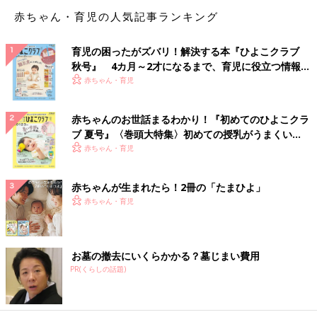
赤ちゃん・育児の人気記事ランキング
育児の困ったがズバリ！解決する本『ひよこクラブ
秋号』 4カ月～2才になるまで、育児に役立つ情報が
いっぱい！
赤ちゃん・育児
赤ちゃんのお世話まるわかり！『初めてのひよこクラ
ブ 夏号』〈巻頭大特集〉初めての授乳がうまくい
く！ おっぱい・ミルクの基本と夏のトラブル 解決テ
赤ちゃん・育児
ク
赤ちゃんが生まれたら！2冊の「たまひよ」
赤ちゃん・育児
お墓の撤去にいくらかかる？墓じまい費用
PR(くらしの話題)