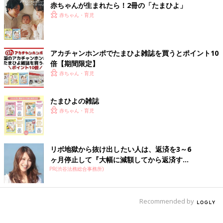
赤ちゃんが生まれたら！2冊の「たまひよ」
られることも…今回はそんな時のお話です。
赤ちゃん・育児
前の話
次の話
子ども同士の約束
一覧
夫の作戦 【子育てな
【子育てなめてまし
めてました日記#158】
アカチャンホンポでたまひよ雑誌を買うとポイント10
た日記#156】
倍【期間限定】
赤ちゃん・育児
たまひよの雑誌
赤ちゃん・育児
リボ地獄から抜け出したい人は、返済を3～6
ヶ月停止して『大幅に減額してから返済す...
PR(渋谷法務総合事務所)
Recommended by