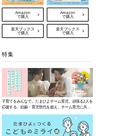
Amazon
Amazon
で購入
で購入
楽天ブックス
楽天ブックス
で購入
で購入
特集
子育てをみんなで。たまひよチーム育児。頑張る2人を
応援する、妊娠・育児世代を超え、チーム育児に共感
する社会を目指していきます。