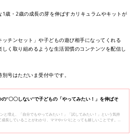
な1歳・2歳の成長の芽を伸ばすカリキュラムやキットが
キッチンセット」や子どもの遊び相手になってくれる
楽しく取り組めるような生活習慣のコンテンツを配信し
特別号はただいま受付中です。
の”〇〇しない”で子どもの「やってみたい！」を伸ばそ
グンと増え、「自分でもやってみたい！」「試してみたい！」という気持
て成長していることがわかり、ママやパパにとっても嬉しいことです。た
かというと、そうでもありません。危ないことをしようとしたり、触って
たり。