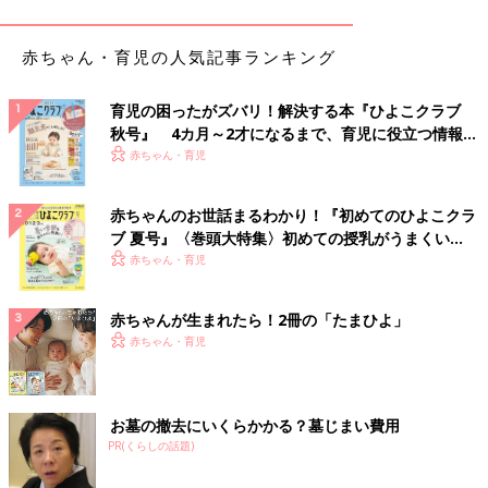
赤ちゃん・育児の人気記事ランキング
育児の困ったがズバリ！解決する本『ひよこクラブ
秋号』 4カ月～2才になるまで、育児に役立つ情報が
いっぱい！
赤ちゃん・育児
赤ちゃんのお世話まるわかり！『初めてのひよこクラ
ブ 夏号』〈巻頭大特集〉初めての授乳がうまくい
く！ おっぱい・ミルクの基本と夏のトラブル 解決テ
赤ちゃん・育児
出典：Instagramアカウント「_____baby_a.g ⁡」
ク
itsuki(95’)さんはベルメゾンのクーポンを使ってロンパースを購
入。生地もやわらかくてしっかり、タグも外側についているそう
赤ちゃんが生まれたら！2冊の「たまひよ」
です。おそろいのスタイと靴下は
出産祝い
のプレゼントなのだと
赤ちゃん・育児
か。赤がアクセントになっていてかわいいですね。
かわいい怪獣が出現！
お墓の撤去にいくらかかる？墓じまい費用
PR(くらしの話題)