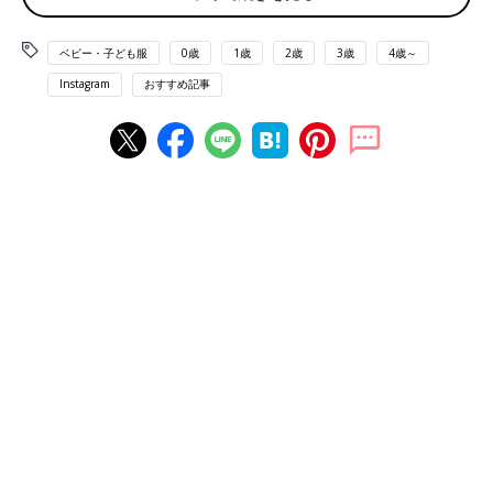
ベビー・子ども服
0歳
1歳
2歳
3歳
4歳～
Instagram
おすすめ記事
出典：Instagramアカウント「megumi0101__baby ⁡」
めぐみさんはお子さんの退院着をベルメゾンで購入。帽子も一緒
に付いていたそうですが、大きかったので
お宮参り
の時までとっ
ておくそうです。大きな白いリボンとフリルが上品ですね。
生地もやわらか！ベルメゾンのロンパース