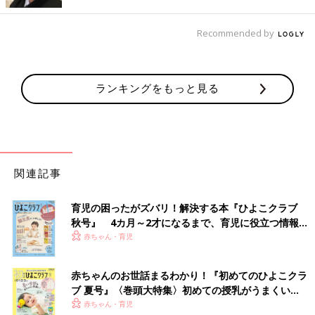
Recommended by
ランキングをもっと見る
関連記事
育児の困ったがズバリ！解決する本『ひよこクラブ
秋号』 4カ月～2才になるまで、育児に役立つ情報が
いっぱい！
赤ちゃん・育児
出典：Instagramアカウント「yama_room」
赤ちゃんのお世話まるわかり！『初めてのひよこクラ
yama_roomさんは怪獣のカバーオールを購入。ふわふわしてい
ブ 夏号』〈巻頭大特集〉初めての授乳がうまくい
てあたたかそう！まだ少し大きいようですが、来年も着られるか
く！ おっぱい・ミルクの基本と夏のトラブル 解決テ
赤ちゃん・育児