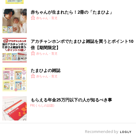
もしれませんね。フードは取り外せるそうです。こちらは2,970
ク
円（税込）の商品のようです。
赤ちゃんが生まれたら！2冊の「たまひよ」
赤ちゃん・育児
フリル付きのロンパースがお上品！
アカチャンホンポでたまひよ雑誌を買うとポイント10
倍【期間限定】
赤ちゃん・育児
たまひよの雑誌
赤ちゃん・育児
もらえる年金25万円以下の人が知るべき事
PR(くらしの話題)
Recommended by
出典：Instagramアカウント「a.y.k.mama」