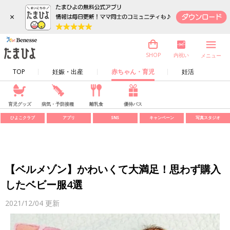
×
内祝い
SHOP
メニュー
TOP
妊娠・出産
赤ちゃん・育児
妊活
育児グッズ
病気・予防接種
離乳食
優待パス
ひよこクラブ
アプリ
SNS
キャンペーン
写真スタジオ
【ベルメゾン】かわいくて大満足！思わず購入
したベビー服4選
2021/12/04
更新