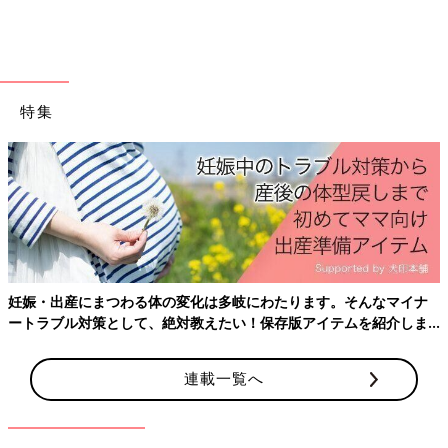
ayakaさんは割引クーポンを使って娘さんの長袖ロンパースを購
入。肩についているフリルがとってもお上品！こちらは1,320円
（税込）の商品で、カラーもいろいろあるようです。今頃の季節
にちょうどよいですね。
特集
秋冬おそろいコーデならベルメゾン！ベ
ビー＆キッズ服4選
少しずつ気温も下がり、日も短くなってきまし
たね。秋冬服も活躍する時期になりました。今
回は、ベルメゾンの色違い＆おそろい秋冬ベー
ビ＆キッズ服をインスタグラムの投稿よりご紹
介します。種類やサイズが豊富だと、いろいろ
ベルメゾンの秋冬ベビー服をご紹介しました。そろそろ本格的に
欲しくなっちゃいますね！
寒くなってくる季節です。お気に入りのかわいい服が見つかると
妊娠・出産にまつわる体の変化は多岐にわたります。そんなマイナ
いいですね。
ートラブル対策として、絶対教えたい！保存版アイテムを紹介しま
(文：まり)
す。
※記事内容でご紹介している投稿、リンク先は、削除される場合
連載一覧へ
があります。あらかじめご了承ください。
※記事の内容は記載当時の情報であり、現在と異なる場合があり
ます。
※記事内の価格はすべて税込み、2021年11月時点のものです。