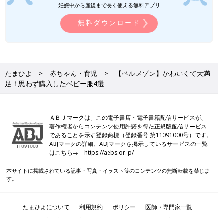
妊娠中から産後まで長く使える無料アプリ
無料ダウンロード
たまひよ
赤ちゃん・育児
【ベルメゾン】かわいくて大満
足！思わず購入したベビー服4選
ＡＢＪマークは、この電子書店・電子書籍配信サービスが、
著作権者からコンテンツ使用許諾を得た正規版配信サービス
であることを示す登録商標（登録番号 第11091000号）です。
ABJマークの詳細、ABJマークを掲示しているサービスの一覧
はこちら→
https://aebs.or.jp/
本サイトに掲載されている記事・写真・イラスト等のコンテンツの無断転載を禁じま
す。
たまひよについて
利用規約
ポリシー
医師・専門家一覧