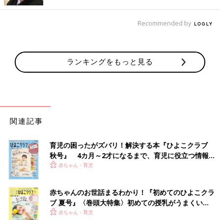
Recommended by
ランキングをもっと見る
関連記事
育児の困ったがズバリ！解決する本『ひよこクラブ
秋号』 4カ月～2才になるまで、育児に役立つ情報が
いっぱい！
赤ちゃん・育児
赤ちゃんのお世話まるわかり！『初めてのひよこクラ
ブ 夏号』〈巻頭大特集〉初めての授乳がうまくい
く！ おっぱい・ミルクの基本と夏のトラブル 解決テ
赤ちゃん・育児