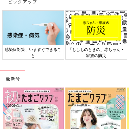
ピックアップ
「息子が怪我してなかったらいいよー！息子を怒らないでね。」
と言ってくれました。寛大すぎる…！！
夫の大らかな心が、息子にも引き継がれたらいいなぁと
思ったにくざんまいでした。
にくざんまい
感染症対策、いますぐできるこ
「もしものときの」赤ちゃん・
食べることが大好きなワーキングマザー。
と
家族の防災
肉が大好物で、セールをこよなく愛する。
納豆とバナナが好きな
2歳
の息子と
マイペースな夫との生活を漫画にして
インスタグラム
に投稿し
最新号
ています。
前の話
次の話
イヤイヤ期の裏の顔
一覧
大きくなったおなかの
【にくざんまいの赤
コミュニケーションの
ちゃん行動観察記
取り方【にくざんまい
#40】
の赤ちゃん行動観察記
#42】