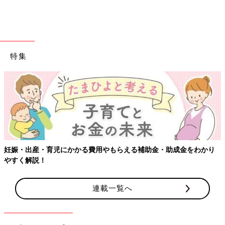
特集
妊娠・出産・育児にかかる費用やもらえる補助金・助成金をわかり
夫は、
やすく解説！
「小さい時からギターを触らせてたらプロ並みに上手くなるので
は？！」と思って買ってきたようですが、
連載一覧へ
息子には少し早かったみたいです…
夫にすぐメールして、壊してしまった事を謝ったら、