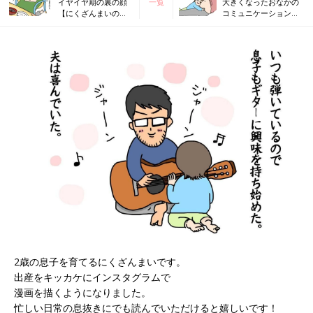
イヤイヤ期の裏の顔
一覧
大きくなったおなかの
【にくざんまいの赤
コミュニケーションの
ちゃん行動観察記
取り方【にくざんまい
#40】
の赤ちゃん行動観察記
#42】
2歳の息子を育てるにくざんまいです。
出産をキッカケにインスタグラムで
漫画を描くようになりました。
忙しい日常の息抜きにでも読んでいただけると嬉しいです！