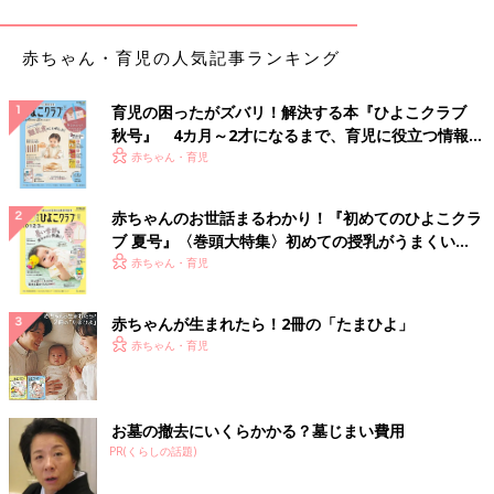
赤ちゃん・育児の人気記事ランキング
育児の困ったがズバリ！解決する本『ひよこクラブ
秋号』 4カ月～2才になるまで、育児に役立つ情報が
いっぱい！
赤ちゃん・育児
赤ちゃんのお世話まるわかり！『初めてのひよこクラ
ブ 夏号』〈巻頭大特集〉初めての授乳がうまくい
く！ おっぱい・ミルクの基本と夏のトラブル 解決テ
赤ちゃん・育児
ク
赤ちゃんが生まれたら！2冊の「たまひよ」
赤ちゃん・育児
お墓の撤去にいくらかかる？墓じまい費用
PR(くらしの話題)