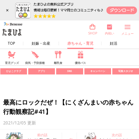
×
内祝い
SHOP
メニュー
TOP
妊娠・出産
赤ちゃん・育児
妊活
育児グッズ
病気・予防接種
離乳食
優待パス
ひよこクラブ
アプリ
SNS
キャンペーン
写真スタジオ
最高にロックだぜ！【にくざんまいの赤ちゃん
行動観察記#41】
2021/12/05
更新
前の話
次の話