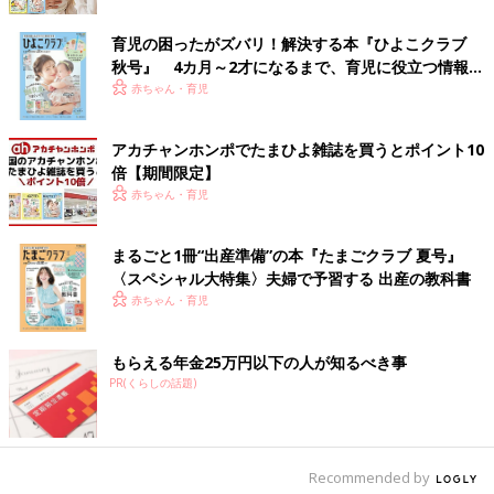
育児の困ったがズバリ！解決する本『ひよこクラブ
秋号』 4カ月～2才になるまで、育児に役立つ情報が
いっぱい！
赤ちゃん・育児
アカチャンホンポでたまひよ雑誌を買うとポイント10
倍【期間限定】
赤ちゃん・育児
まるごと1冊“出産準備”の本『たまごクラブ 夏号』
〈スペシャル大特集〉夫婦で予習する 出産の教科書
赤ちゃん・育児
もらえる年金25万円以下の人が知るべき事
本当は甘えたかったんだね。
PR(くらしの話題)
可愛くて、思いっきり抱きしめました。
Recommended by