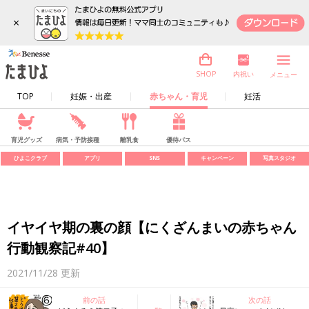
×
内祝い
SHOP
メニュー
TOP
妊娠・出産
赤ちゃん・育児
妊活
育児グッズ
病気・予防接種
離乳食
優待パス
ひよこクラブ
アプリ
SNS
キャンペーン
写真スタジオ
イヤイヤ期の裏の顔【にくざんまいの赤ちゃん
行動観察記#40】
2021/11/28
更新
前の話
次の話