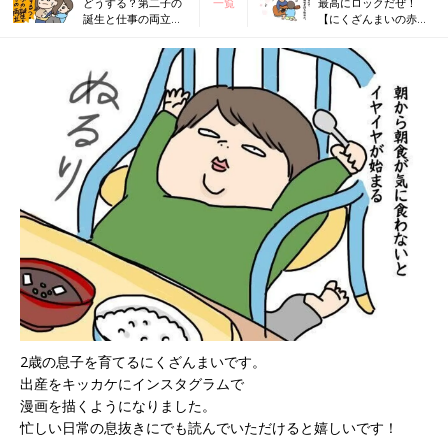
どうする？第二子の
一覧
最高にロックだぜ！
誕生と仕事の両立⑥
【にくざんまいの赤ち
〜私が出した答え〜
ゃん行動観察記#41】
【にくざんまいの赤
ちゃん行動観察記
#39】
2歳の息子を育てるにくざんまいです。
出産をキッカケにインスタグラムで
漫画を描くようになりました。
忙しい日常の息抜きにでも読んでいただけると嬉しいです！