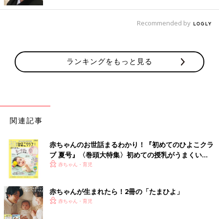
「イヤ」と言って泣いて暴れ出すのは、だいたい些細な事。
朝ごはんはご飯じゃなくてパンか良かったり、
着たかった服が乾いてなくて着れなかったり、
Recommended by
チャイルドシートに乗りたくなかったり。
一回「イヤ」スイッチが入ると、自分でも訳が分からなくなるの
か、
ランキングをもっと見る
本当は好きな事も全部「イヤ！」「いらん！」「いかん！」
と答えます。
関連記事
赤ちゃんのお世話まるわかり！『初めてのひよこクラ
ブ 夏号』〈巻頭大特集〉初めての授乳がうまくい
く！ おっぱい・ミルクの基本と夏のトラブル 解決テ
赤ちゃん・育児
ク
赤ちゃんが生まれたら！2冊の「たまひよ」
赤ちゃん・育児