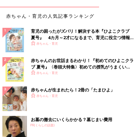
赤ちゃん・育児の人気記事ランキング
育児の困ったがズバリ！解決する本『ひよこクラブ
夏号』 4カ月～2才になるまで、育児に役立つ情報が
いっぱい！
赤ちゃん・育児
赤ちゃんのお世話まるわかり！『初めてのひよこクラ
ブ 夏号』〈巻頭大特集〉初めての授乳がうまくい
く！ おっぱい・ミルクの基本と夏のトラブル 解決テ
赤ちゃん・育児
ク
赤ちゃんが生まれたら！2冊の「たまひよ」
赤ちゃん・育児
お墓の撤去にいくらかかる？墓じまい費用
PR(くらしの話題)