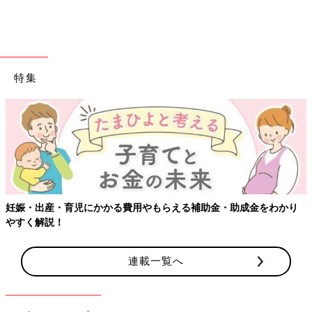
(断られる時も多々あります笑)
にくざんまい
食べることが大好きなワーキングマザー。
肉が大好物で、セールをこよなく愛する。
特集
納豆とバナナが好きな
2歳
の息子と
マイペースな夫との生活を漫画にして
インスタグラム
に投稿し
ています。
前の話
次の話
どうする？第二子の
一覧
最高にロックだぜ！
誕生と仕事の両立⑥
【にくざんまいの赤ち
〜私が出した答え〜
ゃん行動観察記#41】
妊娠・出産・育児にかかる費用やもらえる補助金・助成金をわかり
【にくざんまいの赤
やすく解説！
ちゃん行動観察記
#39】
連載一覧へ