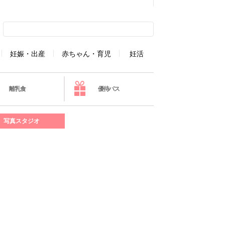
妊娠・出産
赤ちゃん・育児
妊活
離乳食
優待パス
写真スタジオ