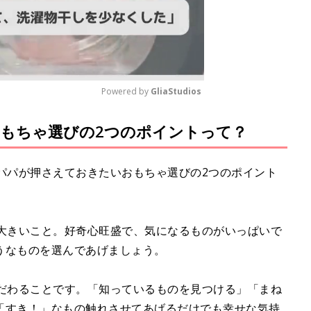
Powered by 
GliaStudios
おもちゃ選びの2つのポイントって？
M
u
t
パパが押さえておきたいおもちゃ選びの2つのポイント
e
が大きいこと。好奇心旺盛で、気になるものがいっぱいで
うなものを選んであげましょう。
こだわることです。「知っているものを見つける」「まね
「すき！」なもの触れさせてあげるだけでも幸せな気持