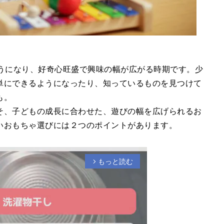
うになり、好奇心旺盛で興味の幅が広がる時期です。少
単にできるようになったり、知っているものを見つけて
も。
そ、子どもの成長に合わせた、遊びの幅を広げられるお
いおもちゃ選びには２つのポイントがあります。
もっと読む
arrow_forward_ios