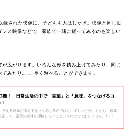
が収録された映像に、子どもも大はしゃぎ。映像と同じ動
ダンス映像などで、家族で一緒に踊ってみるのも楽しい
方が広がります。いろんな形を積み上げてみたり、同じ
べてみたり……。長く遊べることができます。
の好機！ 日常生活の中で「言葉」と「意味」をつなげるコ
う！
と、言える言葉が増えてきたと感じるのではないでしょうか。しかし、言葉
と言って、言葉の意味を理解しているというわけではありません。1～2歳
でイメージをする力が未発達です。実物を見て、聞いて、手で動かしなが
験が大事になってきます。