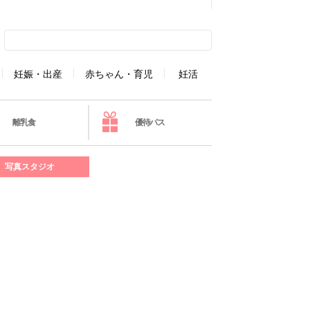
妊娠・出産
赤ちゃん・育児
妊活
離乳食
優待パス
写真スタジオ