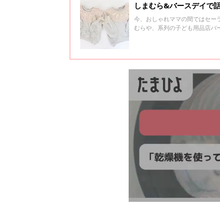
しまむら&バースデイで
今、おしゃれママの間ではセー
むらや、系列の子ども用品店バ
回は、みなさんがしまむらやバ