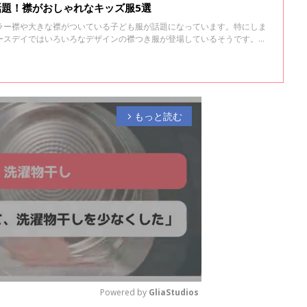
話題！襟がおしゃれなキッズ服5選
ラー襟や大きな襟がついている子ども服が話題になっています。特にしま
ースデイではいろいろなデザインの襟つき服が登場しているそうです。今
ースデイで見つけた襟つきのかわいいキッズ服を集めてみました！
もっと読む
arrow_forward_ios
Powered by 
GliaStudios