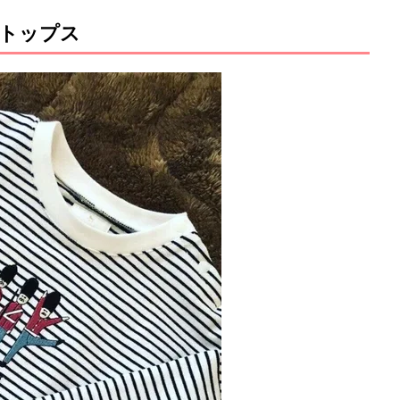
トップス
M
u
t
e