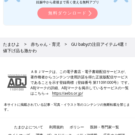
妊娠中から産後まで長く使える無料アプリ
無料ダウンロード
たまひよ
赤ちゃん・育児
GU babyの注目アイテム4選！
値下げ品も激かわ
ＡＢＪマークは、この電子書店・電子書籍配信サービスが、
著作権者からコンテンツ使用許諾を得た正規版配信サービス
であることを示す登録商標（登録番号 第11091000号）です。
ABJマークの詳細、ABJマークを掲示しているサービスの一覧
はこちら→
https://aebs.or.jp/
本サイトに掲載されている記事・写真・イラスト等のコンテンツの無断転載を禁じま
す。
たまひよについて
利用規約
ポリシー
医師・専門家一覧