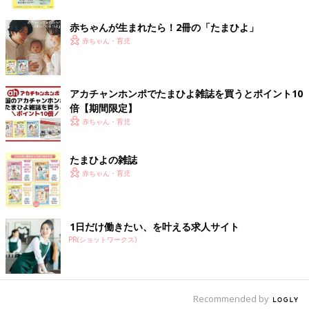
ク
赤ちゃんが生まれたら！2冊の「たまひよ」
赤ちゃん・育児
アカチャンホンポでたまひよ雑誌を買うとポイント10
倍【期間限定】
赤ちゃん・育児
たまひよの雑誌
赤ちゃん・育児
出典：Instagramアカウント「oporoom」
opomamaさんはこちらのテーパードパンツを2本購入。お値下
げされていたようで、左のパンツが590円、右のパンツは990円
1日だけ働きたい、を叶える求人サイト
だったんだそう。どちらもお手頃価格で、可愛らしいデザインで
PR(ショットワークス)
すよね。着回しにもバッチリです！
淡い色合いが素敵なセパオール！990円とお手頃
Recommended by