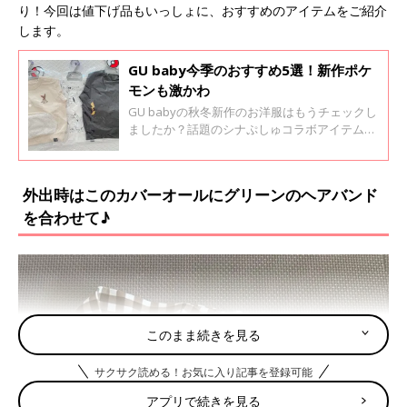
り！今回は値下げ品もいっしょに、おすすめのアイテムをご紹介
します。
GU baby今季のおすすめ5選！新作ポケ
モンも激かわ
GU babyの秋冬新作のお洋服はもうチェックし
ましたか？話題のシナぷしゅコラボアイテム
や、大人気のポケモンコラボもとってもキュー
ト。気に入ったアイテムは全色ゲットしている
というツワモノも！今回はそんな人気の新作ア
外出時はこのカバーオールにグリーンのヘアバンド
イテムをご紹介します。
を合わせて♪
このまま続きを見る
サクサク読める！お気に入り記事を登録可能
アプリで続きを見る