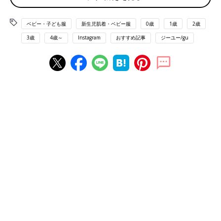
ベビー・子ども服
新生児肌着・ベビー服
0歳
1歳
2歳
3歳
4歳～
Instagram
おすすめ記事
ジーユー/gu
出典：Instagramアカウント「___jasminebaby___」
jasminebabyさんはこちらのカバーオールを購入。最近は寒くな
ってきたので、
おうちの中ではこういった長袖ロンパース率が高めなんだそう。