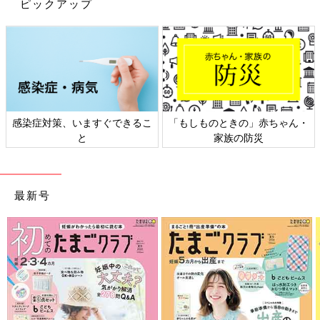
ピックアップ
__t.s_baby__さんはこちらのセパオールを購入。990円に値下げさ
れていたんだとか。「1枚で重ね着風になっててかわいい」とお
気に入りの様子。どちらもスナップボタンタイプで、脱ぎ着もし
やすそう！一枚でオシャレに着こなせるのは便利ですよね。
GU babyの新作4選！大人気シナぷしゅ
コラボも登場
長袖・長ズボンと、子ども服にも暖かそうなア
感染症対策、いますぐできるこ
「もしものときの」赤ちゃん・
イテムが増えてきましたね、GU babyでは、オ
と
家族の防災
シャレで着回しにもバッチリなアイテムが続々
入荷し、あれもこれもと欲しくなっちゃうほ
ど。大人気シナぷしゅとのコラボアイテムも再
GU babyのお洋服はとってもシンプルで、流行りも関係なく着ら
登場！今回はそんな激かわアイテムをご紹介し
れて良いですよね。値下げアイテムも多く、ついついまとめ買い
最新号
ます。
しちゃうママも！ネットと店舗によって値下げされるアイテムが
変わるようなので、随時チェックしてみるのもおすすめですよ。
(文・水川ちさ)
※記事内容でご紹介している投稿、リンク先は、削除される場合
があります。あらかじめご了承ください。
※記事の内容は記載当時の情報であり、現在と異なる場合があり
ます。