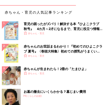
お外に出かけるときは、グリーンのヘアバンドと合わせて着てい
るようですよ。ギンガムチェック柄が可愛らしいですよね。
赤ちゃん・育児の人気記事ランキング
親子でリンクコーデ♪ピチューのスウェット
育児の困ったがズバリ！解決する本『ひよこクラブ
秋号』 4カ月～2才になるまで、育児に役立つ情報が
いっぱい！
赤ちゃん・育児
赤ちゃんのお世話まるわかり！『初めてのひよこクラ
ブ 夏号』〈巻頭大特集〉初めての授乳がうまくい
く！ おっぱい・ミルクの基本と夏のトラブル 解決テ
赤ちゃん・育児
ク
赤ちゃんが生まれたら！2冊の「たまひよ」
赤ちゃん・育児
お墓の撤去にいくらかかる？墓じまい費用
PR(くらしの話題)