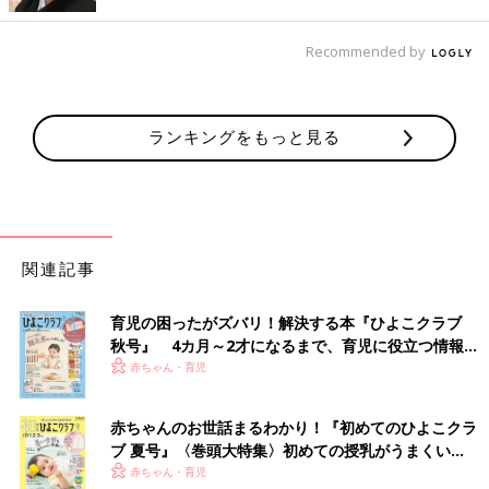
Recommended by
出典：Instagramアカウント「c_080819」
ちゃみさんはポケモンとのコラボアイテムを購入。親子でリンク
ランキングをもっと見る
コーデをしたくて、ピカチュウとピチューのスウェットをゲット
したんだとか。ポケットにこっそりと隠れているピチューが可愛
すぎますね！
値下げされていてゲット！チェックのテーパードパ
関連記事
ンツ
育児の困ったがズバリ！解決する本『ひよこクラブ
秋号』 4カ月～2才になるまで、育児に役立つ情報が
いっぱい！
赤ちゃん・育児
赤ちゃんのお世話まるわかり！『初めてのひよこクラ
ブ 夏号』〈巻頭大特集〉初めての授乳がうまくい
く！ おっぱい・ミルクの基本と夏のトラブル 解決テ
赤ちゃん・育児