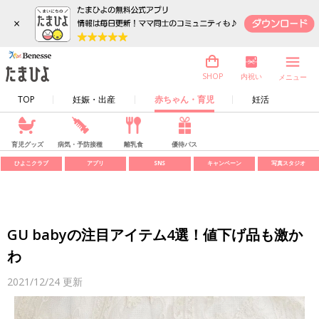
×
内祝い
SHOP
メニュー
TOP
妊娠・出産
赤ちゃん・育児
妊活
育児グッズ
病気・予防接種
離乳食
優待パス
ひよこクラブ
アプリ
SNS
キャンペーン
写真スタジオ
GU babyの注目アイテム4選！値下げ品も激か
わ
2021/12/24
更新