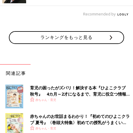
会が多くなり、つい甘やかしてしまいがちな年末年始。子どもに
「おもちゃ買って！」と言われたとき、早速試してみてはいかが
Recommended by
ですか？
●でんちゃん先生の実践例もチェック！
ランキングをもっと見る
関連記事
育児の困ったがズバリ！解決する本『ひよこクラブ
秋号』 4カ月～2才になるまで、育児に役立つ情報が
いっぱい！
赤ちゃん・育児
赤ちゃんのお世話まるわかり！『初めてのひよこクラ
この投稿をInstagramで見る
ブ 夏号』〈巻頭大特集〉初めての授乳がうまくい
く！ おっぱい・ミルクの基本と夏のトラブル 解決テ
赤ちゃん・育児