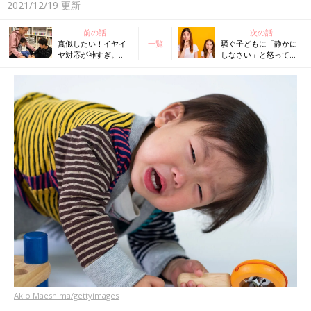
2021/12/19
更新
前の話
次の話
真似したい！イヤイ
一覧
騒ぐ子どもに「静かに
ヤ対応が神すぎ。フ
しなさい」と怒っても
ォロワー2万人越え！
伝わらないのは当たり
3児のパパ保育士＆ベ
前!? 保育士パパ＆ベ
ビーシッターでんち
ビーシッター「でんち
ゃん先生
ゃん先生」が声かけし
たら…
Akio Maeshima/gettyimages