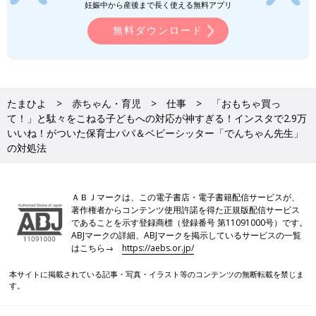
妊娠中から産後まで長く使える無料アプリ
無料ダウンロード
たまひよ
赤ちゃん・育児
仕事
「おもちゃ買っ
て！」と駄々をこねる子どもへの対応が神すぎる！インスタで2.9万
いいね！がついた保育士パパ＆ベビーシッター「でんちゃん先生」
の対処法
ＡＢＪマークは、この電子書店・電子書籍配信サービスが、
著作権者からコンテンツ使用許諾を得た正規版配信サービス
であることを示す登録商標（登録番号 第11091000号）です。
ABJマークの詳細、ABJマークを掲示しているサービスの一覧
はこちら→
https://aebs.or.jp/
本サイトに掲載されている記事・写真・イラスト等のコンテンツの無断転載を禁じま
す。