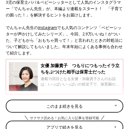
3児の保育士パパ＆ベビーシッターとして人気のインスタグラマ
ー「でんちゃん先生」が、本編より連載をスタート！ 「子育て
の困った！」を解決するヒントをお届けします。
でんちゃん先生の
Instagram
でも人気のコンテンツ「ベビーシッ
ターが声かけしてみたシリーズ」。今回、2.9万いいね！がつい
た、子どもから「おもちゃ買って！」と言われたときの対処法に
ついて解説してもらいました。年末年始によくある事例も合わせ
て紹介します。
女優 加藤貴子 つもりにつもったイラ立
ちをぶつけた相手は保育士だった
連載15回目となる女優・加藤貴子さんのお話
は、いっぱいいっぱいの状況下で、保育園の先
生からかけられた温かい言葉について。この連
載は、44才で第一子、46才で第二子を出産し
た、加藤さんの赤裸々な育児話と、育児に影響
＜プロフィール＞
を与えた言葉を紹介しています。
このまま続きを見る
でんちゃん先生
3児の保育士パパ&ベビーシッター
サクサク読める！お気に入り記事を登録可能
大学卒業後、保育職に就き、保育園・幼稚園・障害児支援施設に
アプリで続きを見る
て10年間勤務。今年4月より、ベビーシッター業を開始。同時期