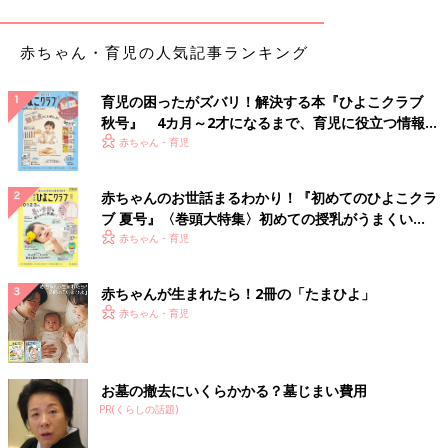
おもちゃを我慢する行為から子どもに身に付くもの
赤ちゃん・育児の人気記事ランキング
そうはいっても、なかなか納得してくれないこともありますよ
ね。そんなときは、「どんなところが気に入ったの？」とさらに
育児の困ったがズバリ！解決する本『ひよこクラブ
声をかけ、おもちゃの魅力を聞き出すといいと言います。
秋号』 4カ月～2才になるまで、育児に役立つ情報が
いっぱい！
赤ちゃん・育児
「例えば、ぬいぐるみを欲しがっていた子は『かわいいから』
『やわらかいから』『連れて帰ってほしいと言っている』など説
明してくれるはず。欲しかったおもちゃの魅力を聞けたら、お父
赤ちゃんのお世話まるわかり！『初めてのひよこクラ
さんやお母さんは『なるほどね！ 教えてくれてありがとう』と
ブ 夏号』〈巻頭大特集〉初めての授乳がうまくい
気持ちを受け止めてあげてください。それから、『その好きって
く！ おっぱい・ミルクの基本と夏のトラブル 解決テ
赤ちゃん・育児
気持ちは消えない？』『じゃあ今度の誕生日に絶対買おうね』
ク
『その気持ちを忘れないでね』と伝えましょう」。（でんちゃん
赤ちゃんが生まれたら！2冊の「たまひよ」
先生）
赤ちゃん・育児
でんちゃん先生によると、約束の日までおもちゃを我慢する行為
には「魅力を伝える（プレゼン力）が身につく」「説明をするの
で語彙力が高まる」「我慢する力が生まれる」「親が約束を守る
お墓の撤去にいくらかかる？墓じまい費用
PR(くらしの話題)
姿を見て、子どもも約束を守れる子になる」「親子の信頼関係が
強くなる」など、多くのメリットがあるといいます。外出する機