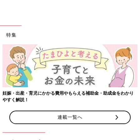
例えば、おもちゃを買ってあげるタイミングではないのに「友だ
ちが持っているからおもちゃを買って！」と言われたときは、
「お友だちに興味があるんだね」と子どもの本音に寄り添って気
を反らすのも一つの手。
特集
他にも、「欲しかったんだね」「わかる！ ママも欲しい!!」と
共感してあげてから、「○○ちゃんの事が好きなんだね」「今度〇
〇ちゃんと一緒に遊ぼうか」と声かけをすると、「おもちゃが欲
しい」から「〇〇ちゃんと遊びたい」という本音に切り替わって
くるはずだとでんちゃん先生。
ちなみにでんちゃん先生のご家庭では、「本とボードゲームだけ
は欲しがったら好きなだけ買ってあげる」というルールがあるそ
妊娠・出産・育児にかかる費用やもらえる補助金・助成金をわかり
う。誕生日やクリスマス以外にも、「プレゼン制度」や「〇〇だ
やすく解説！
けはOK」など、それぞれの家庭に合ったルールを作るのも面白
いかもしれません。
連載一覧へ
迫りくる年末年始に向け、子どものクリスマスプレゼントやお年
玉の使い方についてはぜひ参考にしてみてください。