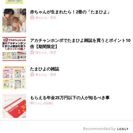
ク
赤ちゃんが生まれたら！2冊の「たまひよ」
赤ちゃん・育児
アカチャンホンポでたまひよ雑誌を買うとポイント10
倍【期間限定】
でんちゃんファミリー🐌3児の保育士パパ&ベビーシッター(@denchan_family_)がシェアした投稿
赤ちゃん・育児
たまひよの雑誌
赤ちゃん・育児
独自のルールも必要？ おもちゃを買うベストタイ
ミング
もらえる年金25万円以下の人が知るべき事
おもちゃは増えすぎると、管理が難しくなりがち。でんちゃん先
PR(くらしの話題)
生は「おもちゃに対する気持ちが薄れてしまうので、誕生日とク
リスマスなど、買うタイミングを決めたほうがいいと思います。
でも、折り紙やクレヨンなどの消耗品は、どんどん使って買って
あげましょう」と話します。
Recommended by