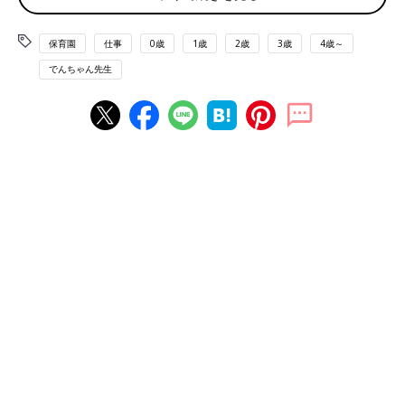
に始めた育児ノウハウを紹介する（＠denchan_family_）では、
フォロワー数2.2万人越えの人気インスタグラマーに。プライベ
保育園
仕事
0歳
1歳
2歳
3歳
4歳～
ートでは6歳の長女、4歳の長男、
1歳
の二男を育てる。
でんちゃん先生
「おもちゃ買って！」と言われたときは“共感”と“言
葉かけ”がポイント！
「子どもの『おもちゃ買って』に対して『買いません』では否定
になってしまうので、子どもは話を聞いてくれなくなってしまい
ます。『いいの見つけたね！』『この〇〇のおもちゃが欲しかっ
たんだね』と共感しながら、その子の気持ちを言葉にしてあげる
ことが大切です」とでんちゃん先生。
その理由は、「おもちゃ買って」は「親の共感を求めているサイ
ン」だから。「○○くんはこのおもちゃのどんなところが好きな
の？」「こんなおもちゃもあるね」と声かけをしながら、お店の
中を散歩してみてください。「初めは泣いていた子も、気持ちが
落ち着いてくるはずです」。