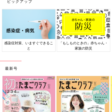
ピックアップ
「子育ての困った」を解決するインスタ
が話題！ 予約がとれない?! ベビーシッ
ターでんちゃん先生インタビュー
人気インスタグラマー「でんちゃん先生」をご
存じですか？どんなやんちゃな子でも心を動か
される「ベビーシッターが声をかけてみた」シ
リーズ。「言葉かけ1つで子どもの対応が変わ
った！」と全国のパパママから反響が寄せられ
ています。たまひよでは、そんなでんちゃん先
前の話
次の話
感染症対策、いますぐできるこ
「もしものときの」赤ちゃん・
生の「子どもの困った」を解決する連載を 12
真似したい！イヤイ
一覧
騒ぐ子どもに「静かに
と
家族の防災
月よりスタート予定。それに先駆け、でんちゃ
ヤ対応が神すぎ。フ
しなさい」と怒っても
ォロワー2万人越え！
ん先生の魅力を徹底解明！ 前編ではでんちゃ
伝わらないのは当たり
3児のパパ保育士＆ベ
前!? 保育士パパ＆ベ
ん先生の生い立ちから将来の夢までをご紹介し
ビーシッターでんち
ビーシッター「でんち
ます。
ゃん先生
ゃん先生」が声かけし
最新号
たら…