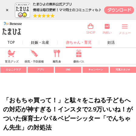
×
内祝い
SHOP
メニュー
TOP
妊娠・出産
赤ちゃん・育児
妊活
育児グッズ
病気・予防接種
離乳食
優待パス
ひよこクラブ
アプリ
SNS
キャンペーン
写真スタジオ
「おもちゃ買って！」と駄々をこねる子どもへ
の対応が神すぎる！インスタで2.9万いいね！が
ついた保育士パパ＆ベビーシッター「でんちゃ
ん先生」の対処法