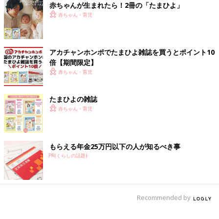
赤ちゃんが生まれたら！2冊の「たまひよ」
挨拶も無視などの態度は良くないと思いますが、相手を変える事
赤ちゃん・育児
なんてできないし、ましてや意見する義理もありません。でもあ
えて波風を立てることもしたくないから『距離をとる』という策
に出たわけです。
アカチャンホンポでたまひよ雑誌を買うとポイント10
何を偉そうに、と言われるのではと内心ヒヤヒヤしていました
倍【期間限定】
が、思った以上に共感いただいて恐縮です。ありがとうございま
赤ちゃん・育児
した」
と、投稿主さんは〆ました。
たまひよの雑誌
赤ちゃん・育児
「育児は日々発展途上。最低限のマナーを守れば良
し」と、専門家
もらえる年金25万円以下の人が知るべき事
PR(くらしの話題)
不快感を持ちながらも、断ち切ることのできない悩ましいママ友
関係について、子育てアドバイザーの長島ともこさんに聞きまし
た。
Recommended by
「子どもを介したママ友との関係。『わが子の成長は、周りのお