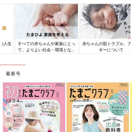
子どもはもちろん、親だって、日々“発展途上”。『家族や周りの
人たちに支えられている』という感謝の気持ち、謙虚な気持ちを
忘れずに日々を過ごしていきたいものですね」
長島ともこ
フリーライター、エディター、認定子育てアドバイザー。教育、
すべての赤ちゃんや家族にとっ
赤ちゃんの肌トラブル、アレル
育児、妊娠＆出産を中心に幅広い分野で取材、執筆、企画ディレ
て、よりよい社会・環境となる
ギーについて
ことをめざしてさまざまな課題
クション等を行う。PTA活動にも数多く携わり、その経験をもと
を取材し、発信していきます
に、書籍『PTA広報誌づくりがウソのように楽しくラクになる
本』『卒対を楽しくラクに乗り切る本』（厚有出版）を出版。All
最新号
About子育て・PTA情報ガイド。大学生と中学生の母。
https://www.tomokonagashima.com/
文／和兎 尊美
※文中のコメントは「ウィメンズパーク」の投稿を再編集したも
のです。
※記事の内容は記事執筆当時の情報であり、現在と異なる場合が
あります。