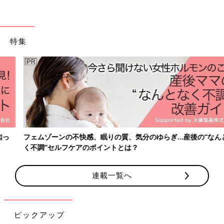
友達との関わりがあってこそ』と考えると、周りのママ友には常
に感謝の気持ちを忘れずにいたいし、心地よい関係を築いておき
たいものですよね。
特集
しかし、明らかに“問題児”のお子さんとわが子が関わり、その関
係を通して“問題児”のママさんの言動に不信感や不快感を抱いた
りすることは、ママである以上避けて通れないことだと思います
し、そんなママと距離を置きたい、できれば避けたいと考えるの
は、ごく自然なことのように思います。
人づきあいの最低限のマナーは守りつつ、さりげなく距離をおい
た関わりを続けるぶんには、何の問題もないでしょう。相談者さ
んは、Aママから『理由なく避けられている』と言われていると
フェムゾーンの不快感、眠りの質、気分のゆらぎ…産後の“なんとな
のことですが、あまり気にしなくてもよいと思います。
く不調”セルフケアのポイントとは？
ただし、相手に対するネガティブな感情を、『挨拶せずに無視す
連載一覧へ
る』『そのママや子どもの悪口をふれまわる』などと“行動”で表
してしまうのは、なるべく避けたいもの。自分がそのような行動
をとっていないか、ときどき我が身を振り返ることも忘れないよ
うにしましょう。
ピックアップ