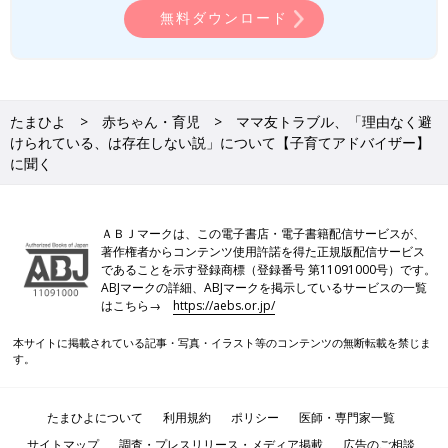
無料ダウンロード
たまひよ
赤ちゃん・育児
ママ友トラブル、「理由なく避
けられている、は存在しない説」について【子育てアドバイザー】
に聞く
ＡＢＪマークは、この電子書店・電子書籍配信サービスが、
著作権者からコンテンツ使用許諾を得た正規版配信サービス
であることを示す登録商標（登録番号 第11091000号）です。
ABJマークの詳細、ABJマークを掲示しているサービスの一覧
はこちら→
https://aebs.or.jp/
本サイトに掲載されている記事・写真・イラスト等のコンテンツの無断転載を禁じま
す。
たまひよについて
利用規約
ポリシー
医師・専門家一覧
サイトマップ
調査・プレスリリース・メディア掲載
広告のご相談