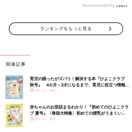
Recommended by
人から嫌われてるのは特別なことじゃない
「私はいじめたこともいじめられたこともなく、いわゆる“女ば
ランキングをもっと見る
かりの職場”で、なんとかやってこられた人間ですが、『あ
れ？』と、思うことはありました。でも『 避けられているか
も』と感じても『私は人から嫌われるような人間ではない』と思
ったことは一度もありません。
よくわからないけど、きっと私の何かが気に入らないんだろう
関連記事
な、と思います。自分のことを嫌いな人はいて当たり前ですか
ら」
育児の困ったがズバリ！解決する本『ひよこクラブ
秋号』 4カ月～2才になるまで、育児に役立つ情報が
「私は“人から嫌われるような人間ではない”という思い込みこ
いっぱい！
赤ちゃん・育児
そ、人から疎まれる理由じゃないかと思います」
「みなさん、ありがとうございます。『人から嫌われるような人
赤ちゃんのお世話まるわかり！『初めてのひよこクラ
間ではないという思い込みこそ、人から疎まれる理由』というコ
ブ 夏号』〈巻頭大特集〉初めての授乳がうまくい
メントを読んで、心にストンと落ちました（全員がそうではあり
く！ おっぱい・ミルクの基本と夏のトラブル 解決テ
赤ちゃん・育児
ませんが）。
ク