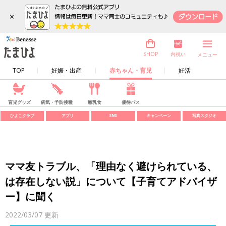
×
内祝い
SHOP
メニュー
TOP
妊娠・出産
赤ちゃん・育児
妊活
育児グッズ
病気・予防接種
離乳食
優待パス
ひよこクラブ
アプリ
SNS
キャンペーン
写真スタジオ
ママ友トラブル、「理由なく避けられている、
は存在しない説」について【子育てアドバイザ
ー】に聞く
2022/03/07
更新