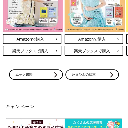
突然の無視、仲間外れ、、、さらに、マ
ウンティング!? ママ友界のリアル！
母になると、子どものことや家族のことで、新
しい関わりが増えますよね。子どもを産む前
は、人間関係も自分の都合で選べたけれど、母
になるとそうも言っていられない…ママ友関係
Amazonで購入
Amazonで購入
でしたイヤな思いや、「これってまさかマウン
ティング！？」という経験をしたママたちの体
験談を聞いてみました。
楽天ブックスで購入
楽天ブックスで購入
ムック書籍
たまひよの絵本
キャンペーン