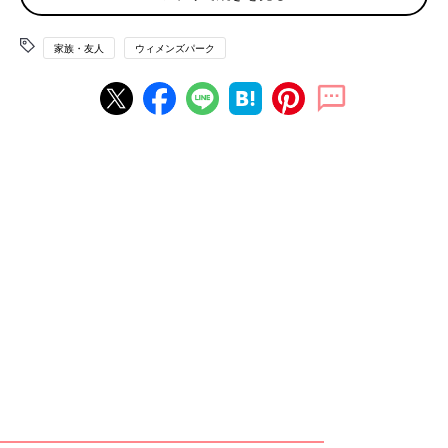
し』と、信じて疑いません。
もうだめだと思い、距離をとりましたが、Aママからは『理由な
家族・友人
ウィメンズパーク
く避けられている』と、言われているようです。
ふと思ったのですが、私のような苦肉の策で自衛している人は多
いのでしょうか」
という、つぶやきのようなスレッドですが、共感の声が殺到しま
す。
“理由がないのになぜか避けられてる”は存在しない
説
「似たような経験があります。あなたのやっていることおかしい
よ！って言っても、理解してくれませんでした。おかしいと本気
で気が付いていないんですよね。
チリツモで一生関わるまいと思ったけれど、近所だし子どもは同
級生だし、挨拶だけして適当にやり過ごします。
私は個人的に“理由がないのになぜか避けられてる説”は存在しな
いと思っています。本人がわからないだけで、何かしら理由があ