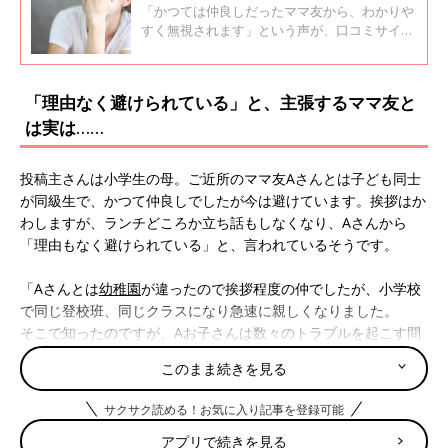
【子育てアドバイザーに聞く】
「かつては仲良しだったママ友から、わかりや
すく無視されます」という声が、口コミサイト
「ウィメンズパーク」に届きました。ママ達か
らは励ましの声と対処方法が寄せられ、子育て
アドバイザーの長島さんに聞きました。
「理由なく避けられている」と、主張するママ友と
は実は……
投稿主さんは小学生の母。ご近所のママ友Aさんとは子ども同士
が同級生で、かつて仲良しでしたが今は避けています。挨拶はか
わしますが、ランチどころか立ち話もしなくなり、Aさんから
「理由もなく避けられている」と、言われているそうです。
「Aさんとは
幼稚園
が違ったので挨拶程度の仲でしたが、小学校
で同じ登校班、同じクラスになり急速に親しくなりました。
そこで知ったのですが、Aお子さんは数々のトラブルを起こす問
題児だったのです。
このまま続きを見る
けれどもAママは『相手が悪い』『周りが悪い』と言います。さ
さいなことが原因で相手にケガを負わせても『うちの子だって嫌
サクサク読める！お気に入り記事を登録可能
な思いをしたのだからお互い様』と、言い切ります。
アプリで続きを見る
我が子ともトラブルが絶えませんが、Aさんは『子ども同士仲良