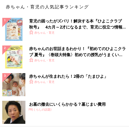
るんです。
赤ちゃん・育児の人気記事ランキング
話し合っても『そんな理由で！』と、相手は怒り狂っていたと思
います。そんな人と関わりたくない。私は自分の平和を守りま
す」
育児の困ったがズバリ！解決する本『ひよこクラブ
秋号』 4カ月～2才になるまで、育児に役立つ情報が
「私もありました。その方をBさんとします。私はBさんとはほ
いっぱい！
赤ちゃん・育児
ぼ接点がなかったのですが、私と仲が良いCさんの悪口を言って
いるのを耳にして嫌悪感が走りました。
赤ちゃんのお世話まるわかり！『初めてのひよこクラ
Bさんは頻繁に『用事がある』と、言ってはCさんに子どもを預
ブ 夏号』〈巻頭大特集〉初めての授乳がうまくい
けていたからです。Cさんにとてもお世話になっているのに、影
く！ おっぱい・ミルクの基本と夏のトラブル 解決テ
赤ちゃん・育児
で悪口なんてありえなくて、顔を見るのも嫌になりました。
ク
Bさんにしてみれば、急に素っ気なくなった私のことを『変な
赤ちゃんが生まれたら！2冊の「たまひよ」
人』認定なのでしょう」
赤ちゃん・育児
「私は当事者になったことないけど、どちらの立場からも相談を
受けたことがあります。
たいがいは本人に自覚がないだけで、ちゃんと理由はあります。
お墓の撤去にいくらかかる？墓じまい費用
本人じゃなくて家族が原因ってこともあるし。
PR(くらしの話題)
みんな大人なんだからトラブルは避けたい。だからいちいち指摘
をしないだけなんですよね」