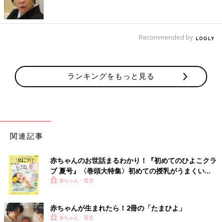
履かせることもあるけど、脱いでしまうのでレギンス率が高めな
んだとか。ユニクロのレギンスは脱ぎ着がラクなところも良いで
すよね。
Recommended by
触り心地よさそう！スヌーピーのフリースパジャマ
ランキングをもっと見る
関連記事
赤ちゃんのお世話まるわかり！『初めてのひよこクラ
ブ 夏号』〈巻頭大特集〉初めての授乳がうまくい
く！ おっぱい・ミルクの基本と夏のトラブル 解決テ
赤ちゃん・育児
ク
赤ちゃんが生まれたら！2冊の「たまひよ」
赤ちゃん・育児