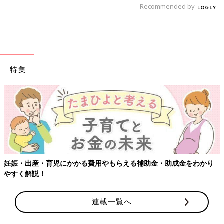
Recommended by
特集
出典：Instagramアカウント「_mi.tmgr_」
_mi.tmgr_さんはこちらのアイテムを。パジャマは990円、レギン
スは各500円、ボディスーツは490円と大量に購入したようです
妊娠・出産・育児にかかる費用やもらえる補助金・助成金をわかり
よ。「こんなたくさん買っても7000円くらいでした」とお得に
やすく解説！
買えて満足の様子。安くまとめ買いができると嬉しいですよね。
連載一覧へ
590円→390円ととってもお買い得！ボディスーツ7
点ゲット