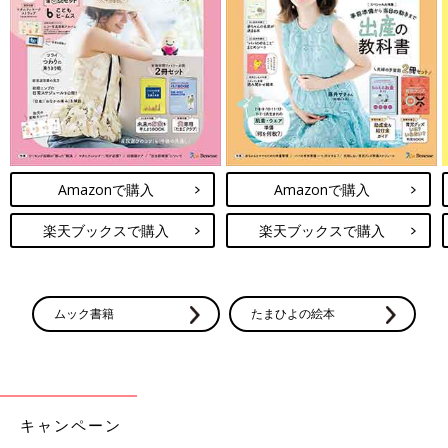
出典：Instagramアカウント「nachannel92」
Natsukiさんはこちらのボディースーツを7点ゲット。590円
→390円とお買い得だったので、たくさんまとめ買いしたようで
すよ。500円以下で肌着が買えるのは嬉しいですよね。ついつい
Amazonで購入
Amazonで購入
まとめ買いするのも納得しちゃいますね！
楽天ブックスで購入
楽天ブックスで購入
ユニクロの冬パジャマおすすめ5選！新
作も激かわと大人気
ユニクロのパジャマは、新作が出る度に注目を
浴びますよね。ママやお子さんの好きなキャラ
ムック書籍
たまひよの絵本
クターとのコラボアイテムが発売されると、な
にがなんでもゲットしたくなるほど！今回は、
おすすめの人気パジャマをご紹介します。新作
ユニクロの値下げアイテムはどれもお買い得で、ぜひともゲット
アイテムも可愛いものばかりですよ。
したいものばかりでしたね。暖かくなっても使えそうな値下げ商
品も揃っているので、コレは要チェックです！気になるアイテム
キャンペーン
があれば、ぜひゲットしてみてくださいね。