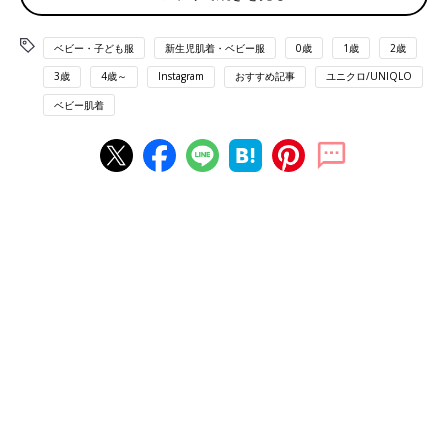
ベビー・子ども服
新生児肌着・ベビー服
0歳
1歳
2歳
3歳
4歳～
Instagram
おすすめ記事
ユニクロ/UNIQLO
ベビー肌着
出典：Instagramアカウント「yam.k5」
ヤムチャンさんはこちらのアイテムを購入。お子さんとお揃いで
着ようと、2枚ゲットしたようですよ。可愛らしい柄の5分丈レギ
ンスも、お安くなっていたんだとか。暖かくなってから活躍しそ
うなアイテムたちですね。
レギンスは安いときにまとめ買い！