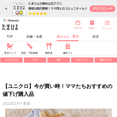
×
内祝い
SHOP
メニュー
TOP
妊娠・出産
赤ちゃん・育児
妊活
育児グッズ
病気・予防接種
離乳食
優待パス
ひよこクラブ
アプリ
SNS
キャンペーン
写真スタジオ
【ユニクロ】今が買い時！ママたちおすすめの
値下げ購入品
2022/02/07
更新