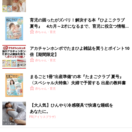
育児の困ったがズバリ！解決する本『ひよこクラブ
夏号』 4カ月～2才になるまで、育児に役立つ情報が
いっぱい！
赤ちゃん・育児
出典：Instagramアカウント「snoomin8910」
kさんは、スヌーピーのフリースパジャマを購入。セールでお買
アカチャンホンポでたまひよ雑誌を買うとポイント10
い得価格だったようですよ。フリース素材で、肌触りも良さそ
倍【期間限定】
う！胸元のスヌーピーがとってもキュートで、淡い色味も素敵で
赤ちゃん・育児
すよね。コレは欲しくなっちゃいますね。
全部で7,000円もいかないくらい！お得にゲット！
まるごと1冊“出産準備”の本『たまごクラブ 夏号』
〈スペシャル大特集〉夫婦で予習する 出産の教科書
赤ちゃん・育児
【大人気】ひんやり冷感寝具で快適な睡眠を
あなたに。
PR(アイリスプラザ)