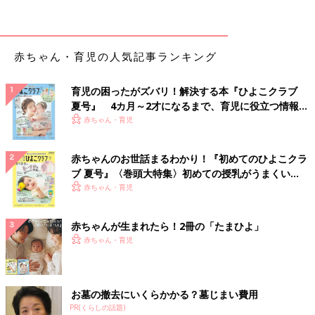
赤ちゃん・育児の人気記事ランキング
育児の困ったがズバリ！解決する本『ひよこクラブ
夏号』 4カ月～2才になるまで、育児に役立つ情報が
いっぱい！
赤ちゃん・育児
赤ちゃんのお世話まるわかり！『初めてのひよこクラ
ブ 夏号』〈巻頭大特集〉初めての授乳がうまくい
く！ おっぱい・ミルクの基本と夏のトラブル 解決テ
赤ちゃん・育児
ク
赤ちゃんが生まれたら！2冊の「たまひよ」
赤ちゃん・育児
出典：Instagramアカウント「closet.1026」
nさんはこちらのレギンスを購入。お安くなっていたので、サイ
お墓の撤去にいくらかかる？墓じまい費用
ズアップしてまとめ買いしたようですよ。お子さんにはパンツを
PR(くらしの話題)