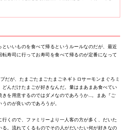
止まらないコマダム日記」#79
っといいものを食べて帰るというルールなのだが、最近
回転寿司に行ってお寿司を食べて帰るのが定番になって
ップだが、たまごたまごたまごネギトロサーモンまぐろミ
。どんだけたまごが好きなんだ。量はまあまあ食べてい
焼きを用意するのではダメなのであろうか…。まあ『ご
いうのが良いのであろうが。
に行くので、ファミリーより一人客の方が多く、だいた
いる。流れてくるものでその人がだいたい何が好きなの