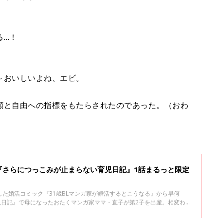
る…！
～おいしいよね、エビ。
顔と自由への指標をもたらされたのであった。（おわ
『さらにつっこみが止まらない育児日記』1話まるっと限定
た婚活コミック『31歳BLマンガ家が婚活するとこうなる』から早何
児日記』で母になったおたくマンガ家ママ・直子が第2子を出産。相変わら
こみが止まらない育児日記』として発売します。たまひよONLINEで数