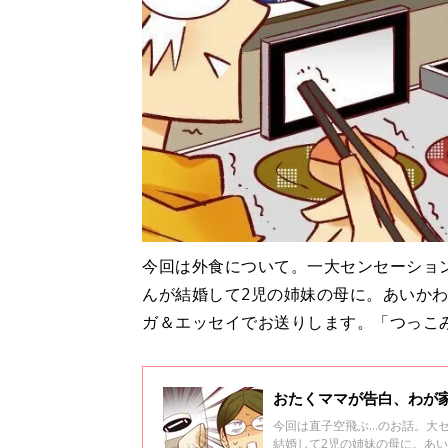
今回は外食について。一大センセーショ
んが結婚して2児の姉妹の母に。あいか
ガ＆エッセイでお送りします。「つっこみ
おたくママが告白、わが
今回は直子空飛ぶ…のお話。大
結婚して2児の姉妹の母に。あ