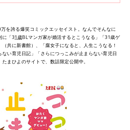
の１は「１～2才代のしつけ（？）」。直子流しつけ……とは？
数1100万を誇る爆笑コミックエッセイスト。なんでそんなに
刊に「3
1歳
BLマンガ家が婚活するとこうなる」「31歳ゲ
」（共に新書館）、「腐女子になると、人生こうなる！
らない育児日記」「さらにつっこみが止まらない育児日
。たまひよのサイトで、数話限定公開中。