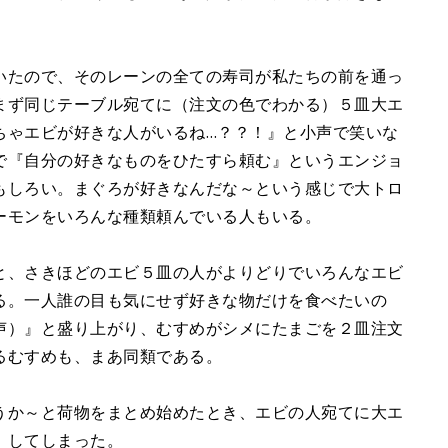
いたので、そのレーンの全ての寿司が私たちの前を通っ
まず同じテーブル宛てに（注文の色でわかる）５皿大エ
ちゃエビが好きな人がいるね…？？！』と小声で笑いな
で『自分の好きなものをひたすら頼む』というエンジョ
もしろい。まぐろが好きなんだな～という感じで大トロ
ーモンをいろんな種類頼んでいる人もいる。
と、さきほどのエビ５皿の人がよりどりでいろんなエビ
る。一人誰の目も気にせず好きな物だけを食べたいの
声）』と盛り上がり、むすめがシメにたまごを２皿注文
るむすめも、まあ同類である。
うか～と荷物をまとめ始めたとき、エビの人宛てに大エ
）してしまった。