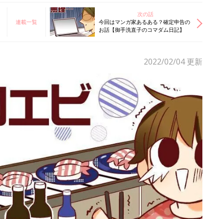
次の話
連載一覧
今回はマンガ家あるある？確定申告の
お話【御手洗直子のコマダム日記】
2022/02/04
更新