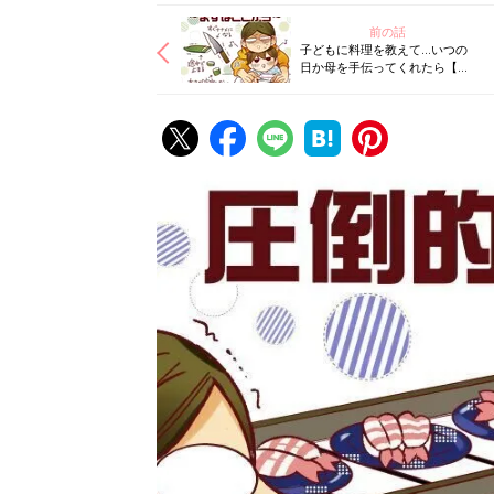
前の話
子どもに料理を教えて…いつの
日か母を手伝ってくれたら【御
手洗直子のコマダム日記】