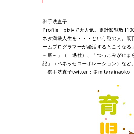
話分限定公開です！ 限定公開そ
御手洗直子
Profile pixivで大人気。累計閲覧
ネタ満載人生を・・・という謎の人。既
ームプログラマーが婚活するとこうなる
～底～」（一迅社）、「つっこみが止ま
記」（ベネッセコーポレーション）など
御手洗直子twitter：
＠mitarainaoko