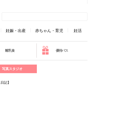
妊娠・出産
赤ちゃん・育児
妊活
離乳食
優待パス
写真スタジオ
ム日記】