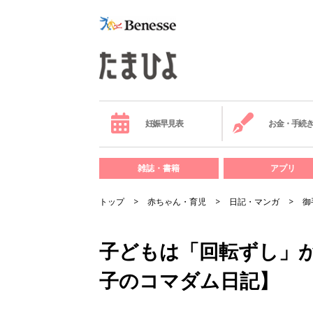
妊娠早見表
お金・手続
雑誌・書籍
アプリ
トップ
赤ちゃん・育児
日記・マンガ
御
子どもは「回転ずし」
子のコマダム日記】