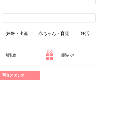
妊娠・出産
赤ちゃん・育児
妊活
離乳食
優待パス
写真スタジオ