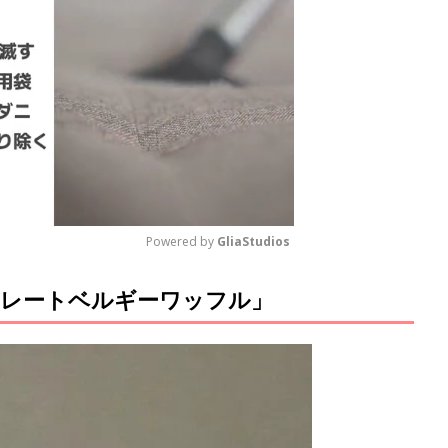
Powered by 
GliaStudios
レートベルギーワッフル」
M
u
t
e