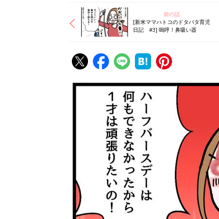
前の話
[新米ママハトコのドタバタ育児
日記 #3] 嗚呼！鼻吸い器