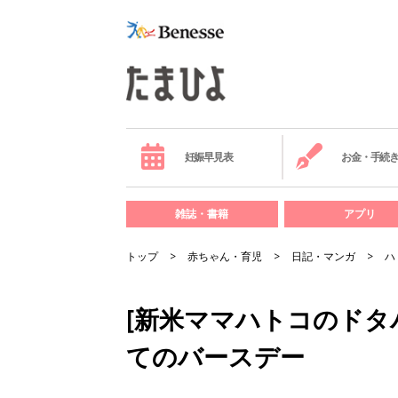
妊娠早見表
お金・手続
雑誌・書籍
アプリ
トップ
赤ちゃん・育児
日記・マンガ
ハ
[新米ママハトコのドタバ
てのバースデー