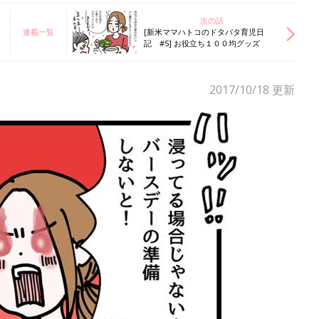
次の話
連載一覧
[新米ママハトコのドタバタ育児日
記 #5] お役立ち１００均グッズ
2017/10/18
更新