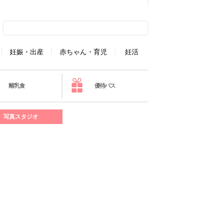
妊娠・出産
赤ちゃん・育児
妊活
離乳食
優待パス
写真スタジオ