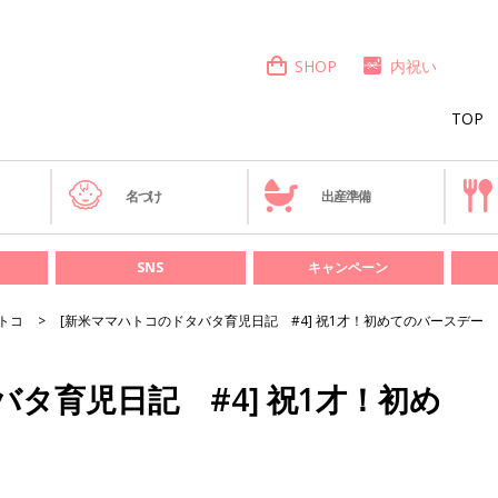
SHOP
内祝い
TOP
き
名づけ
出産準備
SNS
キャンペーン
トコ
[新米ママハトコのドタバタ育児日記 #4] 祝1才！初めてのバースデー
タ育児日記 #4] 祝1才！初め