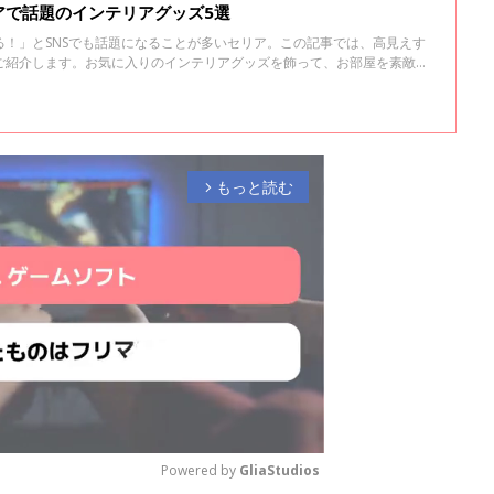
アで話題のインテリアグッズ5選
る！」とSNSでも話題になることが多いセリア。この記事では、高見えす
ご紹介します。お気に入りのインテリアグッズを飾って、お部屋を素敵な
もっと読む
arrow_forward_ios
Powered by 
GliaStudios