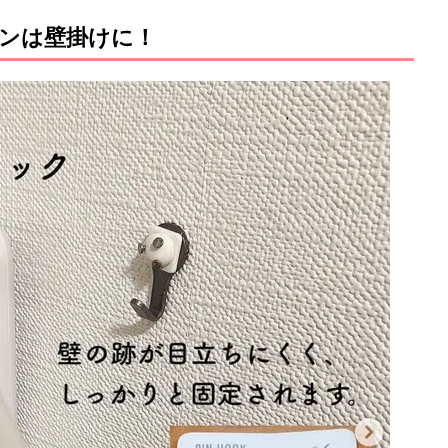
ンは壁掛けに！
M
u
t
e