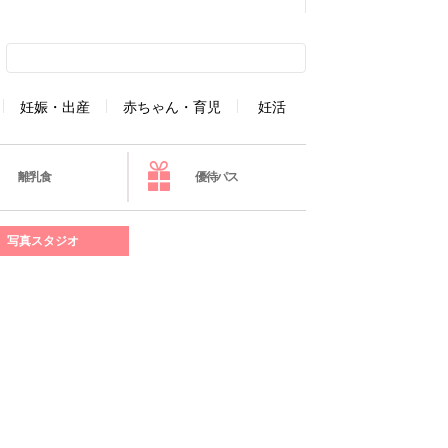
妊娠・出産
赤ちゃん・育児
妊活
離乳食
優待パス
写真スタジオ