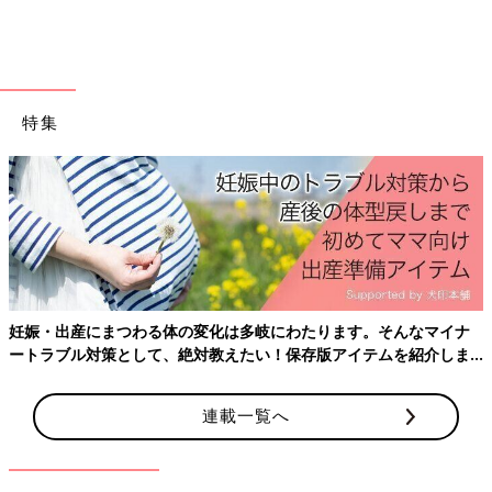
特集
出典：Instagramアカウント「r3.mama.r3」
妊娠・出産にまつわる体の変化は多岐にわたります。そんなマイナ
店舗を探し回って、ベビーサイズのペッツTをゲットしたという
ートラブル対策として、絶対教えたい！保存版アイテムを紹介しま
r3.mama.r3さん。トドラーサイズもあると聞いて、「追いペッ
す。
ツ」したそうです。サイズ違いで複数買いしたので、3きょうだ
連載一覧へ
いおそろいで着る予定なんだそう♪
ペッツTはデニムサロペと合わせたい！