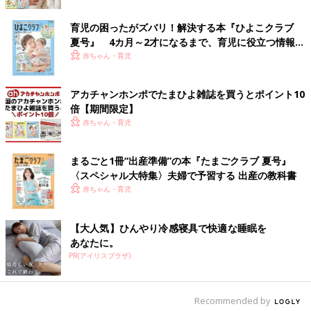
komamaさんも西松屋でペッツTをゲット！このかわいさで、お
値段は税込700円以下だったというから驚き！かわいいだけでは
育児の困ったがズバリ！解決する本『ひよこクラブ
なくプチプラなところも人気の理由だそう。サイズ違いで買っ
夏号』 4カ月～2才になるまで、育児に役立つ情報が
て、きょうだいでリンクコーデをするという方もいるようです
いっぱい！
赤ちゃん・育児
よ。何枚買ってもお財布に優しいのも嬉しいですね。
アカチャンホンポでたまひよ雑誌を買うとポイント10
好きすぎて「追いペッツ」するママも！きょうだい
倍【期間限定】
でおそろいも♪
赤ちゃん・育児
まるごと1冊“出産準備”の本『たまごクラブ 夏号』
〈スペシャル大特集〉夫婦で予習する 出産の教科書
赤ちゃん・育児
【大人気】ひんやり冷感寝具で快適な睡眠を
あなたに。
PR(アイリスプラザ)
Recommended by