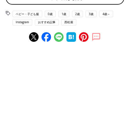
ベビー・子ども服
0歳
1歳
2歳
3歳
4歳～
出典：Instagramアカウント「yu.m.b.k」
Instagram
おすすめ記事
西松屋
yu.m.b.kさんは、西松屋で人気のお菓子「PEZ」のTシャツが発
売されていると知って、お店に買いに行ったそう。PEZ好きには
たまらない「PEZケース」の総柄が人気のようです。カラフルで
春夏のコーデにもぴったりですね。かわいすぎてママもお気に入
りの様子です。
なんとも言えないレトロ感がいい！大注目のペッツ
T