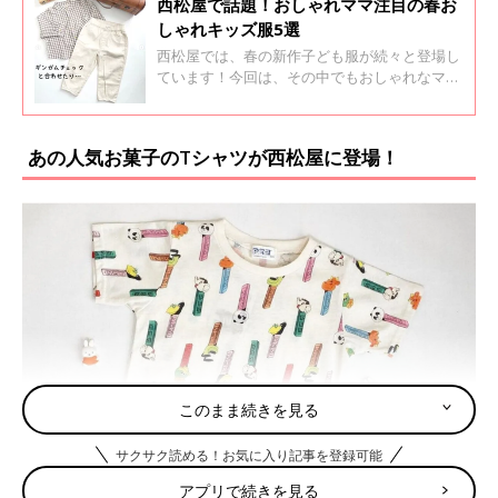
西松屋で話題！おしゃれママ注目の春お
しゃれキッズ服5選
西松屋では、春の新作子ども服が続々と登場し
ています！今回は、その中でもおしゃれなママ
たちが購入している話題のアイテムを集めてみ
ました。プチプラなのはもちろん、大人顔負け
の超おしゃれな子ども服の数々にご注目！ぜひ
あの人気お菓子のTシャツが西松屋に登場！
春のキッズコーデの参考にしてみてください♪
このまま続きを見る
サクサク読める！お気に入り記事を登録可能
アプリで続きを見る