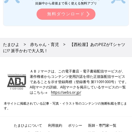
妊娠中から産後まで長く使える無料アプリ
無料ダウンロード
たまひよ
赤ちゃん・育児
【西松屋】あのPEZがTシャツ
に!? 派手かわで大人気！
ＡＢＪマークは、この電子書店・電子書籍配信サービスが、
著作権者からコンテンツ使用許諾を得た正規版配信サービス
であることを示す登録商標（登録番号 第11091000号）です。
ABJマークの詳細、ABJマークを掲示しているサービスの一覧
はこちら→
https://aebs.or.jp/
本サイトに掲載されている記事・写真・イラスト等のコンテンツの無断転載を禁じま
す。
たまひよについて
利用規約
ポリシー
医師・専門家一覧