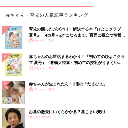
赤ちゃん・育児の人気記事ランキング
育児の困ったがズバリ！解決する本『ひよこクラブ
夏号』 4カ月～2才になるまで、育児に役立つ情報が
いっぱい！
赤ちゃん・育児
赤ちゃんのお世話まるわかり！『初めてのひよこクラ
ブ 夏号』〈巻頭大特集〉初めての授乳がうまくい
く！ おっぱい・ミルクの基本と夏のトラブル 解決テ
赤ちゃん・育児
ク
出典：Instagramアカウント「anachan.33」
あなちゃんさんも、西松屋でPEZコラボのTシャツが発売されて
赤ちゃんが生まれたら！2冊の「たまひよ」
いると聞いてお店に探しに行ったそうです。なんとも言えないレ
赤ちゃん・育児
トロ感が気に入って、2種類のデザインを複数サイズ買ってしま
ったほどだそう！
お墓の撤去にいくらかかる？墓じまい費用
税込636円！可愛すぎ＆プチプラもポイント
PR(くらしの話題)