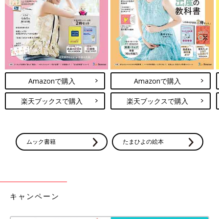
_____h.t.closetさんは、PEZの総柄Tシャツを西松屋でゲット！人
気のデニムサロペと合わせたコーデをしてみたいと思っているそ
う。カジュアルなコーデにぴったりのアイテムですね！
西松屋で500円以下！入園準備にもおす
すめのプチプラ服
少しずつ春の入園や進級に向けて準備をする季
Amazonで購入
Amazonで購入
節になりました。着替えが必要な保育園や幼稚
園では何枚も替えを用意しなければいけないの
楽天ブックスで購入
楽天ブックスで購入
で、プチプラでそろえられると嬉しいですよ
ね。今回は、買い物上手なママ達が西松屋で見
いかがでしたか？西松屋のペッツTは、発売直後から大人気の様
つけた、園用におすすめのプチプラ子ども服を
子でした。人気アイテムなので、見つけたら早めにゲットしてお
集めてみました！
くと良いかもしれませんね。気に入った方は、ぜひお店でチェッ
ムック書籍
たまひよの絵本
クしてみてください！
(文・田中いづみ)
※記事内容でご紹介している投稿、リンク先は、削除される場合
があります。あらかじめご了承ください。
キャンペーン
※記事の内容は記載当時の情報であり、現在と異なる場合があり
ます。