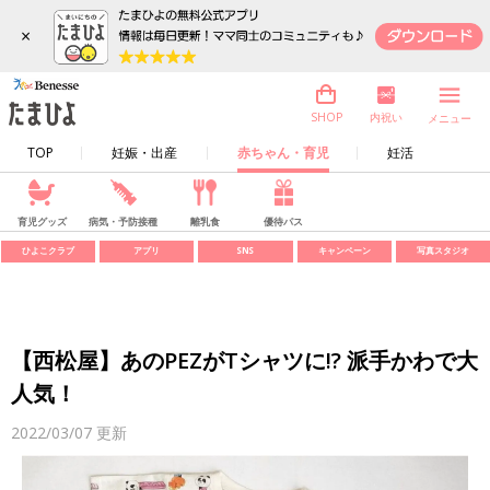
×
内祝い
SHOP
メニュー
TOP
妊娠・出産
赤ちゃん・育児
妊活
育児グッズ
病気・予防接種
離乳食
優待パス
ひよこクラブ
アプリ
SNS
キャンペーン
写真スタジオ
【西松屋】あのPEZがTシャツに!? 派手かわで大
人気！
2022/03/07
更新