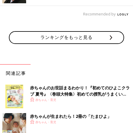
Recommended by
ランキングをもっと見る
関連記事
赤ちゃんのお世話まるわかり！『初めてのひよこクラ
ブ 夏号』〈巻頭大特集〉初めての授乳がうまくい
く！ おっぱい・ミルクの基本と夏のトラブル 解決テ
赤ちゃん・育児
ク
赤ちゃんが生まれたら！2冊の「たまひよ」
赤ちゃん・育児
出典：Instagramアカウント「kee043002」