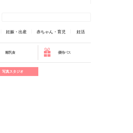
妊娠・出産
赤ちゃん・育児
妊活
離乳食
優待パス
写真スタジオ