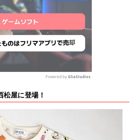
Powered by 
GliaStudios
西松屋に登場！
M
u
t
e