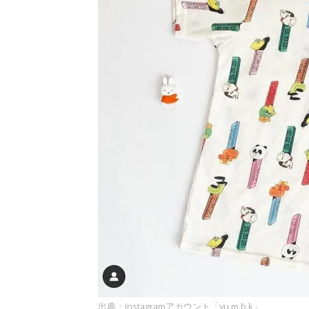
出典：Instagramアカウント「yu.m.b.k」