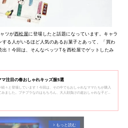
シャツが
西松屋
に登場したと話題になっています。キャラ
ンする人がいるほど人気のあるお菓子とあって、「買わ
続出！今回は、そんなペッツTを西松屋でゲットしたみ
！
ママ注目の春おしゃれキッズ服5選
が続々と登場しています！今回は、その中でもおしゃれなママたちが購入
てみました。プチプラなのはもちろん、大人顔負けの超おしゃれな子ども
ッズコーデの参考にしてみてください♪
もっと読む
arrow_forward_ios