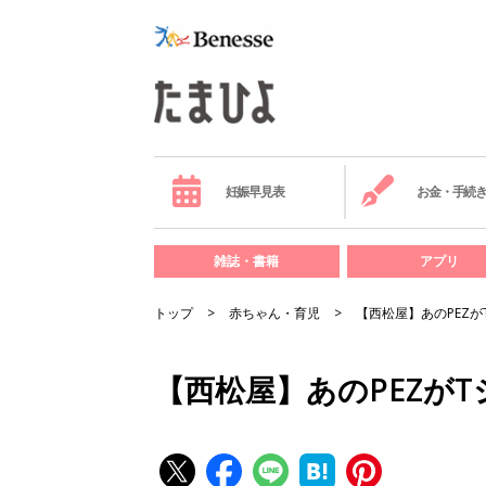
妊娠早見表
お金・手続
雑誌・書籍
アプリ
トップ
赤ちゃん・育児
【西松屋】あのPEZが
【西松屋】あのPEZがT