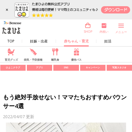
×
内祝い
SHOP
メニュー
TOP
妊娠・出産
赤ちゃん・育児
妊活
育児グッズ
病気・予防接種
離乳食
優待パス
ひよこクラブ
アプリ
SNS
キャンペーン
写真スタジオ
もう絶対手放せない！ママたちおすすめバウン
サー4選
2022/04/07
更新