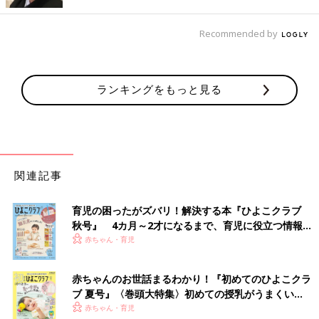
Recommended by
ランキングをもっと見る
出典：Instagramアカウント「miikomiiiko」
miiikoさんが購入したのはベビービョルンのブリス。こちらはス
カンジナビアの壮大な自然をイメージした新カラーなのだとか。
カバーは簡単に取り外して洗濯することもできるそう。お洋服や
関連記事
ターバンとマッチしていてとてもおしゃれですね！
育児の困ったがズバリ！解決する本『ひよこクラブ
使いやすさも見た目も最高！ピジョンのウギー
秋号』 4カ月～2才になるまで、育児に役立つ情報が
いっぱい！
赤ちゃん・育児
赤ちゃんのお世話まるわかり！『初めてのひよこクラ
ブ 夏号』〈巻頭大特集〉初めての授乳がうまくい
く！ おっぱい・ミルクの基本と夏のトラブル 解決テ
赤ちゃん・育児