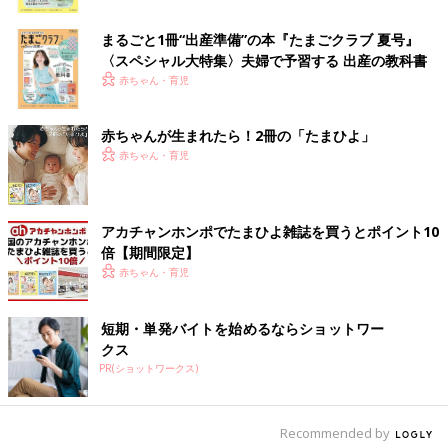
ク
まるごと1冊“出産準備”の本『たまごクラブ 夏号』
〈スペシャル大特集〉夫婦で予習する 出産の教科書
赤ちゃん・育児
赤ちゃんが生まれたら！2冊の「たまひよ」
赤ちゃん・育児
アカチャンホンポでたまひよ雑誌を買うとポイント10
倍【期間限定】
赤ちゃん・育児
出典：Instagramアカウント「uo0112baby」
短期・単発バイトを始めるならショットワー
uo0112babyさんが購入したのはピジョンのウギーというバウン
クス
サー。使いやすさも見た目も最高で、毎日使っているベビーグッ
PR(ショットワークス)
ズの中で一番重宝しているのだとか。
Amazonで見る
Recommended by