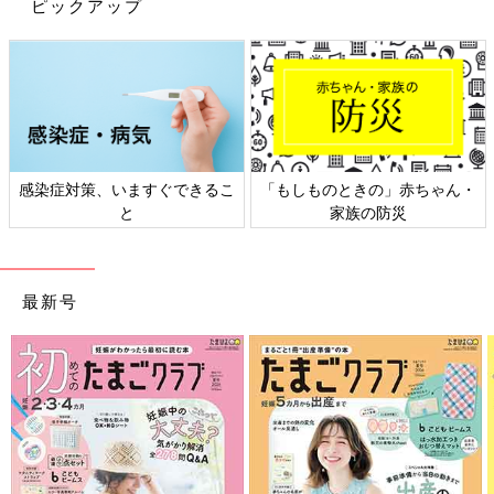
ピックアップ
出典：Instagramアカウント「run4yourlife1218」
RUNさんが購入したのは
西松屋
で販売されているSmartAngelの
ベビーバウンサーエア。メッシュ素材でできているので、背中も
感染症対策、いますぐできるこ
「もしものときの」赤ちゃん・
ムレることがないのだとか。リーズナブルな価格で購入すること
と
家族の防災
ができたそう。バウンサーは好き嫌いがありそうなので、お安く
手に入れられるのはうれしいですね。
[うちのこと。子ども２人育ててます！＃
最新号
17] 先を越された！！
こんにちは！４才の娘ましちゃんと、２才の息
子こうちゃんの２児の母をしております、まい
こと申します！日々、育児で大変なことも「笑
いに変換！」をモットーに育児漫画を描いてい
ます！まだまだ半人前のママですが、ぜひ！よ
先輩ママたちが選んだバウンサーをインスタグラムの投稿よりご
ろしくお願いします♪
紹介しました。快適そうなバウンサーがたくさんありますね。ぜ
ひ、オンラインショップなども覗いてみてください。