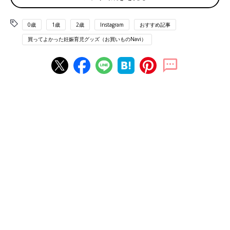
0歳
1歳
2歳
Instagram
おすすめ記事
買ってよかった妊娠育児グッズ（お買いものNavi）
出典：Instagramアカウント「ri_magram」
ri_magramさんが購入したのはベビービョルンのブリスというバ
ウンサー。家事をする時や食事の時はバウンサーでおとなしく待
ってくれるそう。メッシュ素材でできているので、ムレることも
なさそうですね。
Amazonで見る
楽天市場で見る