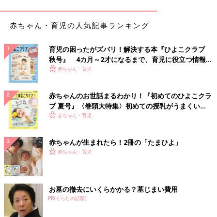
新カラーがおしゃれ！ベビービョルンのバウンサー
赤ちゃん・育児の人気記事ランキング
育児の困ったがズバリ！解決する本『ひよこクラブ
秋号』 4カ月～2才になるまで、育児に役立つ情報が
いっぱい！
赤ちゃん・育児
赤ちゃんのお世話まるわかり！『初めてのひよこクラ
ブ 夏号』〈巻頭大特集〉初めての授乳がうまくい
く！ おっぱい・ミルクの基本と夏のトラブル 解決テ
赤ちゃん・育児
ク
赤ちゃんが生まれたら！2冊の「たまひよ」
赤ちゃん・育児
お墓の撤去にいくらかかる？墓じまい費用
PR(くらしの話題)