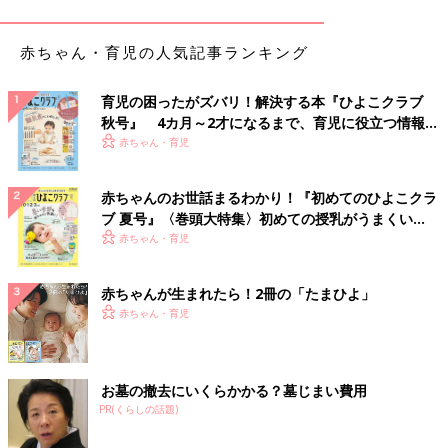
赤ちゃん・育児の人気記事ランキング
育児の困ったがズバリ！解決する本『ひよこクラブ
秋号』 4カ月～2才になるまで、育児に役立つ情報が
いっぱい！
赤ちゃん・育児
赤ちゃんのお世話まるわかり！『初めてのひよこクラ
ブ 夏号』〈巻頭大特集〉初めての授乳がうまくい
く！ おっぱい・ミルクの基本と夏のトラブル 解決テ
赤ちゃん・育児
ク
赤ちゃんが生まれたら！2冊の「たまひよ」
赤ちゃん・育児
出典：Instagramアカウント「funwari_totoro2019」
お墓の撤去にいくらかかる？墓じまい費用
PR(くらしの話題)
ふんわりトトロさんが購入したのは「ワッフルいちごクリー
ム」。柔らかくてしっとりしたワッフル生地の中には甘酸っぱい