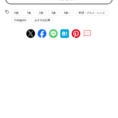
0歳
1歳
2歳
3歳
4歳～
料理・グルメ・レシピ
Instagram
おすすめ記事
出典：Instagramアカウント「ice_sweets_miko」
みこさんが購入したのは「いちごのモンブラン」。クッキークラ
ンチがたっぷり入り、いちごミルクアイスはミルク感が強く、い
ちごのあんは濃厚で甘かったそう。最後まで飽きずに食べること
ができた本格的なアイスだったようです。いちごをたっぷり感じ
られそうですね。
しっとり！「ワッフルいちごクリーム」