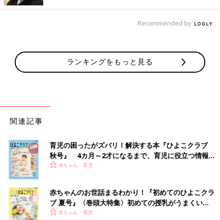
いちごクリームが入っていておいしかったそう。こちらは4個入
りで224円（税込）のようです。お手頃価格がうれしいですね。
Recommended by
甘酸っぱくて優しい甘さ！「いちごのレアチーズ」
ランキングをもっと見る
関連記事
育児の困ったがズバリ！解決する本『ひよこクラブ
秋号』 4カ月～2才になるまで、育児に役立つ情報が
いっぱい！
赤ちゃん・育児
赤ちゃんのお世話まるわかり！『初めてのひよこクラ
ブ 夏号』〈巻頭大特集〉初めての授乳がうまくい
く！ おっぱい・ミルクの基本と夏のトラブル 解決テ
赤ちゃん・育児