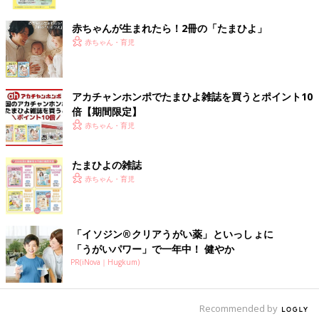
ク
出典：Instagramアカウント「to.mo.228」
赤ちゃんが生まれたら！2冊の「たまひよ」
to.mo.228さんが購入したのは「いちごのレアチーズ」。レアチ
赤ちゃん・育児
ーズムースは爽やかな酸味で甘さも控えめ、いちごのレアチーズ
ムースは苺のまろやかな酸味がとても上品だったそう。こちらは
237円（税込）のようです。
アカチャンホンポでたまひよ雑誌を買うとポイント10
倍【期間限定】
セブンイレブンで買いたい！おすすめセ
赤ちゃん・育児
ブンカフェ5選
おやつにもぴったり、ティータイムにちょっと
食べたくなるようなスイーツやパンなどがある
たまひよの雑誌
セブンカフェ。今回はおすすめのセブンカフェ
赤ちゃん・育児
スイーツ＆パンをご紹介します。ぜひ、ティー
タイムにお試ししてみてください！
セブンイレブンのいちごスイーツをご紹介しました。いちごをし
っかり感じられそうな商品がいろいろありますね。ぜひ、お店で
「イソジン®クリアうがい薬」といっしょに
もチェックしてみてください。
「うがいパワー」で一年中！ 健やか
(文：まり)
PR(iNova｜Hugkum)
※記事内容でご紹介している投稿、リンク先は、削除される場合
があります。あらかじめご了承ください。
Recommended by
※記事の内容は記載当時の情報であり、現在と異なる場合があり