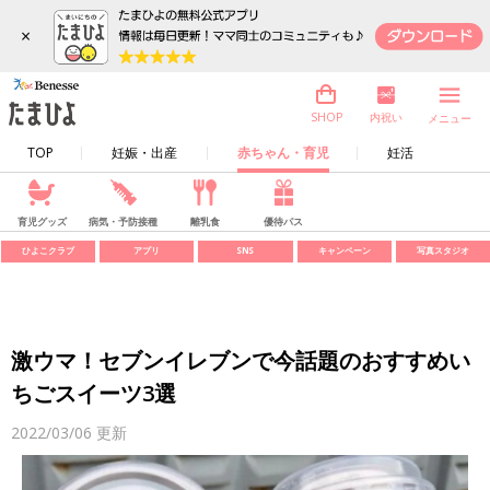
×
内祝い
SHOP
メニュー
TOP
妊娠・出産
赤ちゃん・育児
妊活
育児グッズ
病気・予防接種
離乳食
優待パス
ひよこクラブ
アプリ
SNS
キャンペーン
写真スタジオ
激ウマ！セブンイレブンで今話題のおすすめい
ちごスイーツ3選
2022/03/06
更新