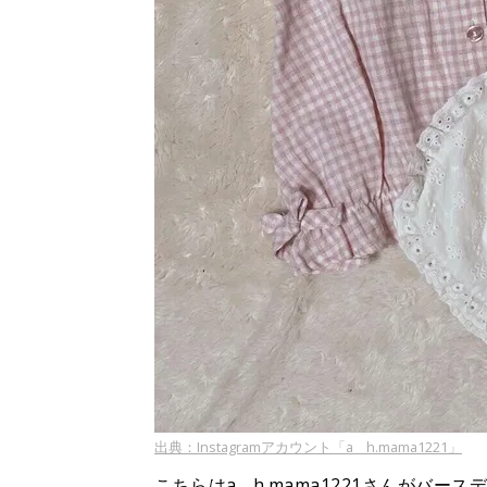
出典：Instagramアカウント「a__h.mama1221」
こちらはa__h.mama1221さんが