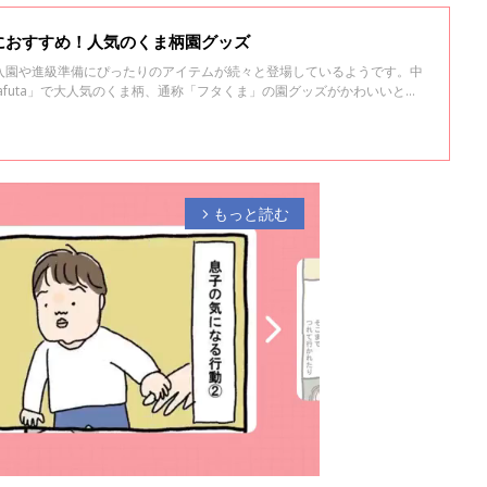
におすすめ！人気のくま柄園グッズ
入園や進級準備にぴったりのアイテムが続々と登場しているようです。中
tafuta」で大人気のくま柄、通称「フタくま」の園グッズがかわいいと話
んなフタくまの入園準備グッズをインスタの投稿からご紹介します！
もっと読む
arrow_forward_ios