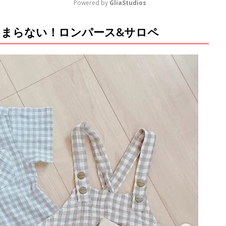
Powered by 
GliaStudios
まらない！ロンパース&サロペ
M
u
t
e