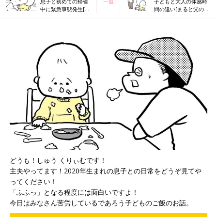
息子と初めての帰省
一覧
子どもと大人の体感時
中に緊急事態発生[ま
間の違い[まると父の日
ると父の日常#3］
常#5］
どうも！しゅう くりぃむです！
主夫やってます！2020年生まれの息子との日常をどうぞ見てや
ってください！
「ふふっ」となる程度には面白いですよ！
今日はみなさん苦労しているであろう子どものご飯のお話。