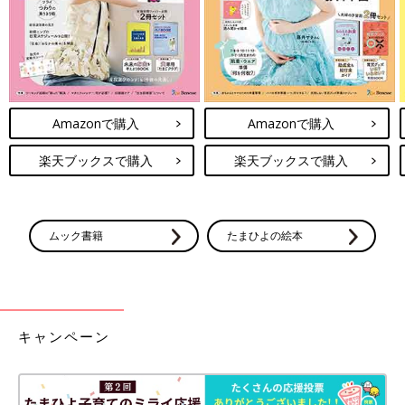
Amazonで購入
Amazonで購入
楽天ブックスで購入
楽天ブックスで購入
育児で大変なことベスト3に入るであろう子どものご飯。
自分だけなら5分で終わることが30分はかかる。
後何年くらいこれが続くのだろうか…
ムック書籍
たまひよの絵本
【しゅう くりぃむ】
福岡県在住のイラストレーター・漫画家。
在宅で働きながら家事・育児やっとります。
キャンペーン
各種SNSで漫画やイラスト載せてます。
よかったらフォロー・チャンネル登録どうぞ。