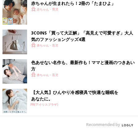
赤ちゃんが生まれたら！2冊の「たまひよ」
赤ちゃん・育児
3COINS「買って大正解」「高見えで可愛すぎ」大人
気のファッショングッズ4選
赤ちゃん・育児
色あせない名作も、最新作も！ママと漫画のつきあい
方
赤ちゃん・育児
【大人気】ひんやり冷感寝具で快適な睡眠を
あなたに。
PR(アイリスプラザ)
Recommended by