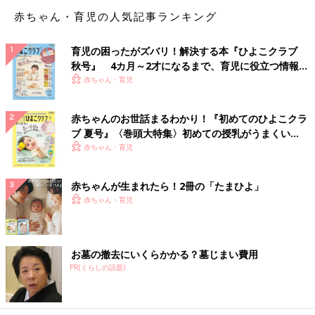
赤ちゃん・育児の人気記事ランキング
育児の困ったがズバリ！解決する本『ひよこクラブ
秋号』 4カ月～2才になるまで、育児に役立つ情報が
いっぱい！
赤ちゃん・育児
赤ちゃんのお世話まるわかり！『初めてのひよこクラ
ブ 夏号』〈巻頭大特集〉初めての授乳がうまくい
く！ おっぱい・ミルクの基本と夏のトラブル 解決テ
赤ちゃん・育児
ク
赤ちゃんが生まれたら！2冊の「たまひよ」
赤ちゃん・育児
お墓の撤去にいくらかかる？墓じまい費用
PR(くらしの話題)