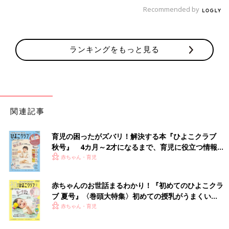
Recommended by
ランキングをもっと見る
関連記事
育児の困ったがズバリ！解決する本『ひよこクラブ
秋号』 4カ月～2才になるまで、育児に役立つ情報が
いっぱい！
赤ちゃん・育児
赤ちゃんのお世話まるわかり！『初めてのひよこクラ
ブ 夏号』〈巻頭大特集〉初めての授乳がうまくい
く！ おっぱい・ミルクの基本と夏のトラブル 解決テ
赤ちゃん・育児
ク