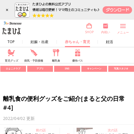
×
内祝い
SHOP
メニュー
TOP
妊娠・出産
赤ちゃん・育児
妊活
育児グッズ
病気・予防接種
離乳食
優待パス
ひよこクラブ
アプリ
SNS
キャンペーン
写真スタジオ
離乳食の便利グッズをご紹介[まると父の日常
#4］
2022/04/02
更新
前の話
次の話