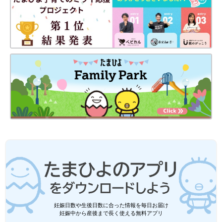
●ヨメさんが管理してるインスタ
@maruru.papa
●細々やってるTwitter
@SHUCREAMS
●再生数の少ないYoutube
しゅうくりコミック
前の話
次の話
息子と初めての帰省
一覧
子どもと大人の体感時
中に緊急事態発生[ま
間の違い[まると父の日
ると父の日常#3］
常#5］
妊娠日数や生後日数に合った情報を毎日お届け
妊娠中から産後まで長く使える無料アプリ