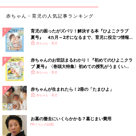
赤ちゃん・育児の人気記事ランキング
育児の困ったがズバリ！解決する本『ひよこクラブ
夏号』 4カ月～2才になるまで、育児に役立つ情報が
いっぱい！
赤ちゃん・育児
赤ちゃんのお世話まるわかり！『初めてのひよこクラ
ブ 夏号』〈巻頭大特集〉初めての授乳がうまくい
く！ おっぱい・ミルクの基本と夏のトラブル 解決テ
赤ちゃん・育児
ク
出典：Instagramアカウント「smama2780」
デニムが大好きだというsmama2780さんはこちらのボトムスを
赤ちゃんが生まれたら！2冊の「たまひよ」
セレクト！「シルエットが可愛すぎる！」とお気に入りのアイテ
赤ちゃん・育児
ムなんだとか。合わせるトップスによってさまざまな雰囲気を楽
しめそうです♪
お墓の撤去にいくらかかる？墓じまい費用
一目惚れ靴が可愛すぎる！
PR(くらしの話題)