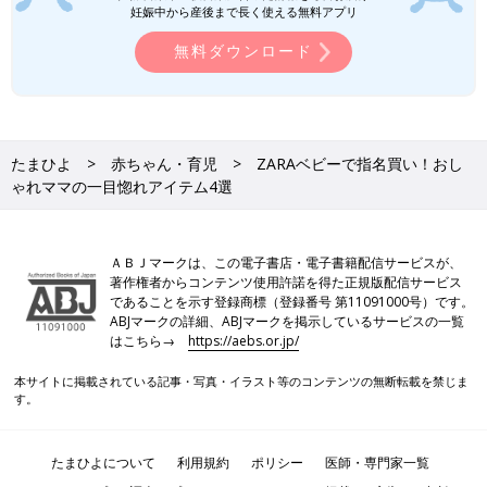
妊娠中から産後まで長く使える無料アプリ
無料ダウンロード
たまひよ
赤ちゃん・育児
ZARAベビーで指名買い！おし
ゃれママの一目惚れアイテム4選
ＡＢＪマークは、この電子書店・電子書籍配信サービスが、
著作権者からコンテンツ使用許諾を得た正規版配信サービス
であることを示す登録商標（登録番号 第11091000号）です。
ABJマークの詳細、ABJマークを掲示しているサービスの一覧
はこちら→
https://aebs.or.jp/
本サイトに掲載されている記事・写真・イラスト等のコンテンツの無断転載を禁じま
す。
たまひよについて
利用規約
ポリシー
医師・専門家一覧