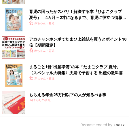
ぞれのサイズを3つ買ってお揃いにしたんだとか♪ ベージュの色
味がとてもおしゃれで、どんなコーディネートにも合いそうです
育児の困ったがズバリ！解決する本『ひよこクラブ
よね。
夏号』 4カ月～2才になるまで、育児に役立つ情報が
いっぱい！
赤ちゃん・育児
色味も質感もお気に入り！ゼブラ柄トップス
アカチャンホンポでたまひよ雑誌を買うとポイント10
倍【期間限定】
赤ちゃん・育児
まるごと1冊“出産準備”の本『たまごクラブ 夏号』
〈スペシャル大特集〉夫婦で予習する 出産の教科書
赤ちゃん・育児
もらえる年金25万円以下の人が知るべき事
PR(くらしの話題)
Recommended by