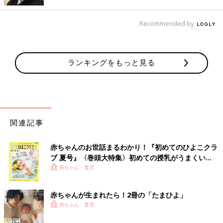
Recommended by
ランキングをもっと見る
関連記事
赤ちゃんのお世話まるわかり！『初めてのひよこクラ
ブ 夏号』〈巻頭大特集〉初めての授乳がうまくい
く！ おっぱい・ミルクの基本と夏のトラブル 解決テ
赤ちゃん・育児
ク
赤ちゃんが生まれたら！2冊の「たまひよ」
赤ちゃん・育児
出典：Instagramアカウント「niconico.yc」
niconico.ycさんの一目惚れアイテムはこちらの靴です。親子それ