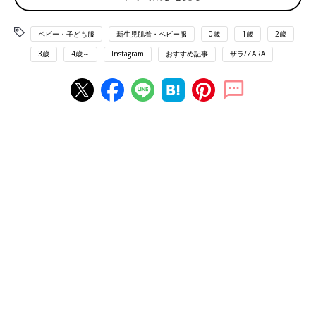
ベビー・子ども服
新生児肌着・ベビー服
0歳
1歳
2歳
3歳
4歳～
Instagram
おすすめ記事
ザラ/ZARA
出典：Instagramアカウント「_miyabimaru_0324」
_miyabimaru_0324さんはこちらのトップスに一目惚れしたそう
で、色合いが気に入っているんだとか。インナーにレースブラウ
スを着たり、柄レギンスを合わせたりといったコーディネートを
考えたそう♪
シルエットがお気に入りのデニム