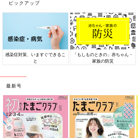
いね！
ピックアップ
(文・ナキナキ)
※記事内容でご紹介している投稿、リンク先は、削除される場合
があります。あらかじめご了承ください。
※記事の内容は記載当時の情報であり、現在と異なる場合があり
ます。
感染症対策、いますぐできるこ
「もしものときの」赤ちゃん・
と
家族の防災
最新号