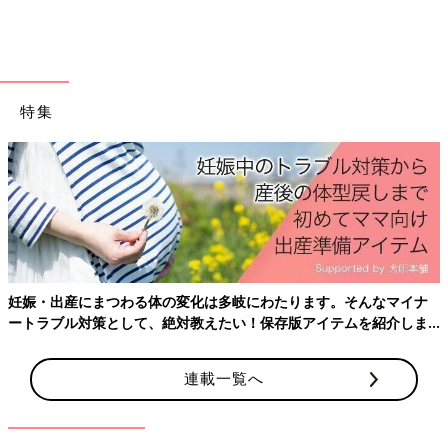
特集
出典：Instagramアカウント「66kshr」
66kshrさんがZARAベビーのセール期間に買ったというのがこち
らのトップスで、色味や質感が気に入っているんだとか。ブラウ
ンカラーのゼブラ柄で、コーディネートのメインとして活躍しそ
うなアイテムですよね！
ZARAベビーの淡色アイテムで映えコー
デ♪ おすすめアイテム4選
妊娠・出産にまつわる体の変化は多岐にわたります。そんなマイナ
ネットやSNSで大人気のZARAベビーアイテ
ム。最近では淡色系のアイテムで揃えたコーデ
ートラブル対策として、絶対教えたい！保存版アイテムを紹介しま
がSNS映えすると話題沸騰中。今回は淡色系の
す。
アイテムを買った方のインスタ投稿をご紹介し
連載一覧へ
ます！
ZARAベビーのアイテムをプラスすることでコーディネートのお
しゃれ度がアップしますよね♪ 春に向けて服を買い足したいとい
う方は、ぜひZARAベビーのアイテムをチェックしてみてくださ