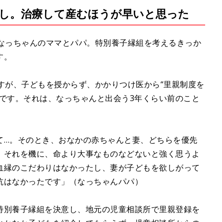
し。治療して産むほうが早いと思った
M
u
t
たなっちゃんのママとパパ。特別養子縁組を考えるきっか
e
す。
すが、子どもを授からず、かかりつけ医から“里親制度を
んです。それは、なっちゃんと出会う3年くらい前のこと
て…。そのとき、おなかの赤ちゃんと妻、どちらを優先
。それを機に、命より大事なものなどないと強く思うよ
血縁のこだわりはなかったし、妻が子どもを欲しがって
抗はなかったです」（なっちゃんパパ）
特別養子縁組を決意し、地元の児童相談所で里親登録を