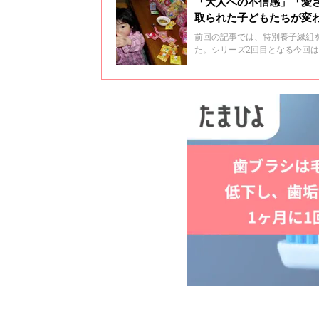
「大人への不信感」「愛
取られた子どもたちが変
前回の記事では、特別養子縁組
た。シリーズ2回目となる今回
を聞いたのは、児童相談所と連
養護促進協会 大阪事務所」の