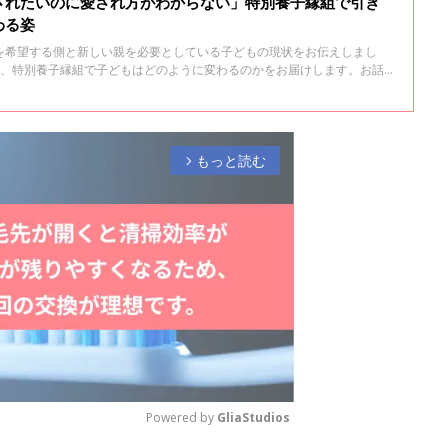
されたいのに愛され方がわからない」特別養子縁組で引き
わる姿
を希望する側と新しい親を必要としている子どもの現状をお伝えしまし
は、特別養子縁組で子どもはどのように変わるのかをお届けします。お話
携して里親探しをし、養子縁組を促進する国内唯一の社会福祉団体「家庭
ソーシャルワーカー山上有紀さん。
もっと読む
arrow_forward_ios
Powered by 
GliaStudios