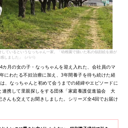
けしているというなっちゃん一家。「幼稚園で描いた私の似顔絵を娘が
実感しました」（パパ）
4カ月の女の子・なっちゃんを迎え入れた、会社員のマ
10年にわたる不妊治療に加え、3年間養子を待ち続けた経
回は、なっちゃんと初めて会うまでの経緯やエピソードに
と連携して里親探しをする団体「家庭養護促進協会 大
紀さんも交えてお聞きしました。シリーズ全4回でお届け