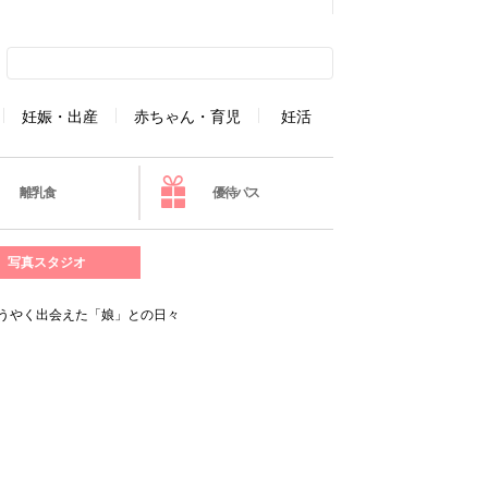
妊娠・出産
赤ちゃん・育児
妊活
離乳食
優待パス
写真スタジオ
うやく出会えた「娘」との日々