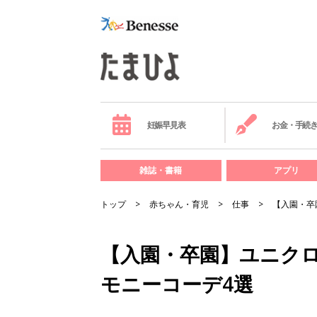
妊娠早見表
お金・手続
雑誌・書籍
アプリ
トップ
赤ちゃん・育児
仕事
【入園・卒
【入園・卒園】ユニク
モニーコーデ4選