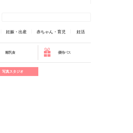
妊娠・出産
赤ちゃん・育児
妊活
離乳食
優待パス
写真スタジオ