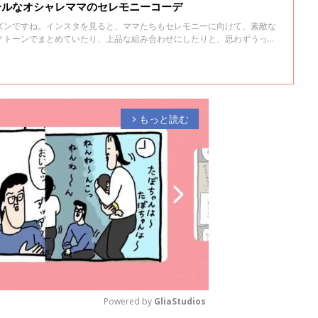
ールなオシャレママのセレモニーコーデ
ズンですね。インスタを見ると、ママたちもセレモニーに向けて、素敵な
ノトーンでまとめていたり、上品な組み合わせにしたりと、思わずうっと
オシャレママたちの素敵なセレモニーコーデをまとめてみました。
もっと読む
arrow_forward_ios
Powered by 
GliaStudios