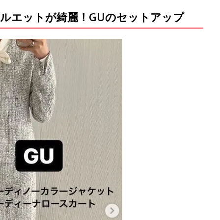
ルエットが綺麗！GUのセットアップ
M
u
t
e