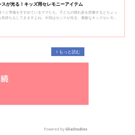
ンスが光る！キッズ用セレモニーアイテム
着々と準備をすすめているママたち。子どもの晴れ姿を想像するとちょっ
る気持ちもしてきますよね。今回はセンスが光る、素敵なキッズセレモニ
店舗のものだけでなくハンドメイドアイテムもあるので、ぜひご覧くださ
もっと読む
arrow_forward_ios
Powered by 
GliaStudios