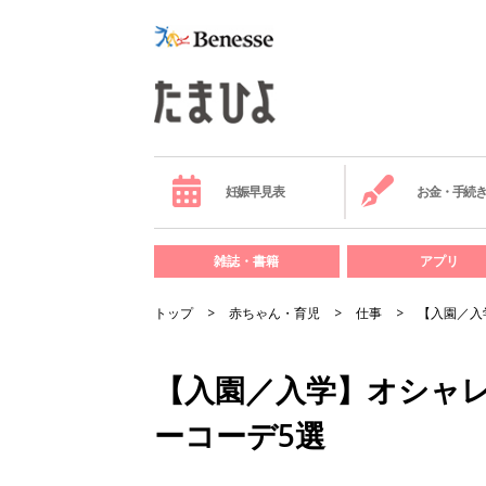
妊娠早見表
お金・手続
雑誌・書籍
アプリ
トップ
赤ちゃん・育児
仕事
【入園／入
【入園／入学】オシャ
ーコーデ5選