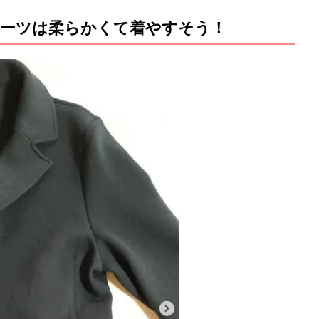
ーツは柔らかくて着やすそう！
M
u
t
e