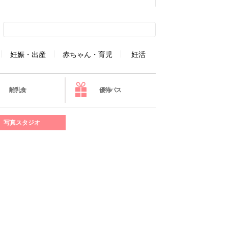
妊娠・出産
赤ちゃん・育児
妊活
離乳食
優待パス
写真スタジオ