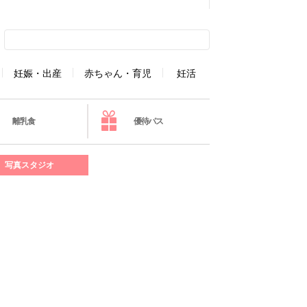
妊娠・出産
赤ちゃん・育児
妊活
離乳食
優待パス
写真スタジオ