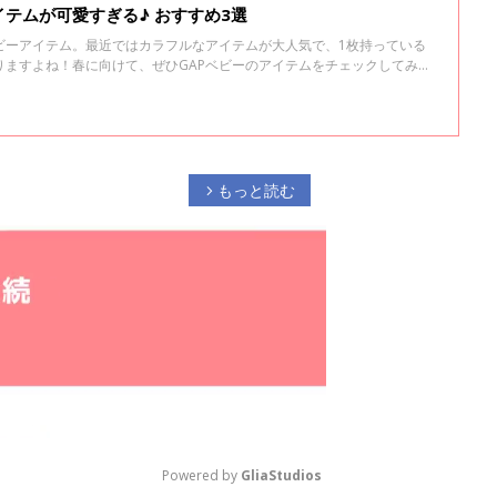
イテムが可愛すぎる♪ おすすめ3選
ビーアイテム。最近ではカラフルなアイテムが大人気で、1枚持っている
りますよね！春に向けて、ぜひGAPベビーのアイテムをチェックしてみて
もっと読む
arrow_forward_ios
Powered by 
GliaStudios