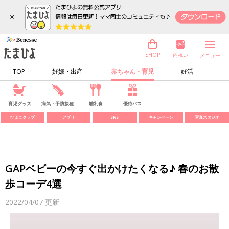
×
内祝い
SHOP
メニュー
TOP
妊娠・出産
赤ちゃん・育児
妊活
育児グッズ
病気・予防接種
離乳食
優待パス
ひよこクラブ
アプリ
SNS
キャンペーン
写真スタジオ
GAPベビーの今すぐ出かけたくなる♪ 春のお散
歩コーデ4選
2022/04/07
更新