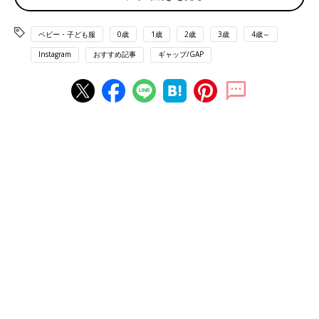
ベビー・子ども服
0歳
1歳
2歳
3歳
4歳～
Instagram
おすすめ記事
ギャップ/GAP
出典：Instagramアカウント「ten_ks128」
こちらはポップなデザインのブルドーザーコーデ。イエローとホ
ワイトの組み合わせがおしゃれですし、車好きなら、着ているだ
けでご機嫌になっちゃいそうですね！ten_ks128さんが言うに
は、パパが迷わず選んだコーデとのことです。
春色のブラナンベアの帽子が可愛いコーデ