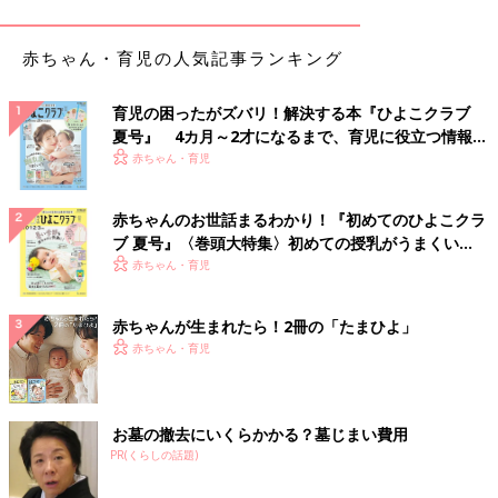
赤ちゃん・育児の人気記事ランキング
育児の困ったがズバリ！解決する本『ひよこクラブ
夏号』 4カ月～2才になるまで、育児に役立つ情報が
いっぱい！
赤ちゃん・育児
赤ちゃんのお世話まるわかり！『初めてのひよこクラ
ブ 夏号』〈巻頭大特集〉初めての授乳がうまくい
く！ おっぱい・ミルクの基本と夏のトラブル 解決テ
赤ちゃん・育児
ク
赤ちゃんが生まれたら！2冊の「たまひよ」
赤ちゃん・育児
出典：Instagramアカウント「natsu_7.29」
お墓の撤去にいくらかかる？墓じまい費用
こちらはオーバーオールと春色のパーカー、帽子が可愛いコーデ
PR(くらしの話題)
ですね。フードにも帽子にも耳が付いているのがポイント！こち
らのコーデは、natsu_7.29さんのお姉さまからのプレゼントだそ