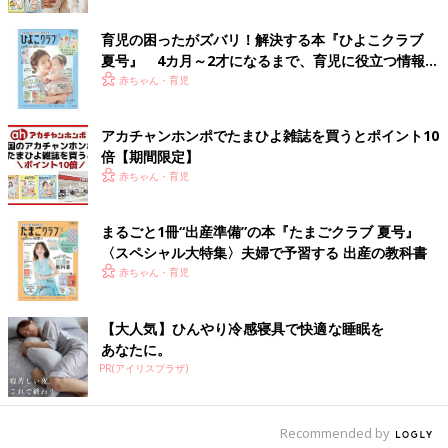
育児の困ったがズバリ！解決する本『ひよこクラブ
夏号』 4カ月～2才になるまで、育児に役立つ情報が
いっぱい！
赤ちゃん・育児
出典：Instagramアカウント「_nanami_126」
_nanami_126さんが購入したのは、たくさんお外遊びができそう
アカチャンホンポでたまひよ雑誌を買うとポイント10
な、ミッキーのカジュアルコーデ。ミッキーのワッペンや大きな
倍【期間限定】
耳がついているのがとても可愛いですよね。ホワイトとネイビー
赤ちゃん・育児
の組み合わせなので、中に何を着ても可愛い！こちらの方は、ミ
ッキーで新作なのに20％オフと知り、迷わず購入したそうです。
まるごと1冊“出産準備”の本『たまごクラブ 夏号』
〈スペシャル大特集〉夫婦で予習する 出産の教科書
実は上下ブラナンベアシリーズのかっこいいコーデ
赤ちゃん・育児
【大人気】ひんやり冷感寝具で快適な睡眠を
あなたに。
PR(アイリスプラザ)
Recommended by