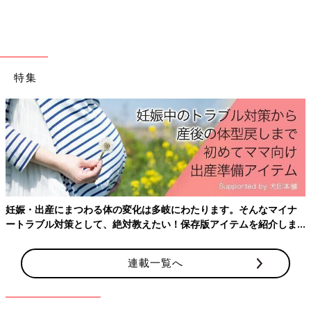
特集
妊娠・出産にまつわる体の変化は多岐にわたります。そんなマイナ
ートラブル対策として、絶対教えたい！保存版アイテムを紹介しま
出典：Instagramアカウント「megu2913」
す。
me
gu
2913さんのコーデは、GAPで人気のブラナンベアシリー
連載一覧へ
ズ！おしゃれなシャツと、実はお尻にくまさんのお顔がついてい
るタイツが可愛いですよね。ブルーとホワイトが春らしくて、爽
やかな印象のコーデですね。