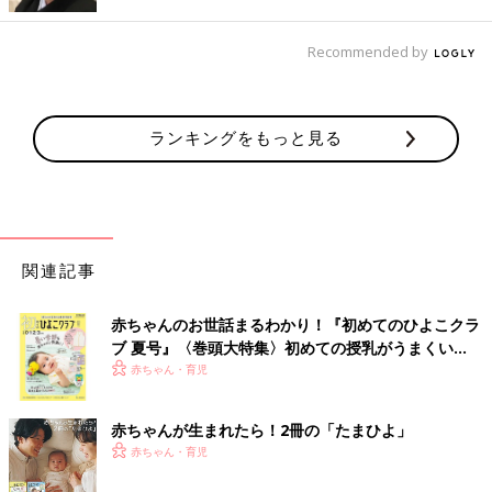
うで、刺しゅうの名前があしらわれているのもうれしいですね！
Recommended by
クールなミッキーのパーカーと動きやすいパンツの
カジュアルコーデ
ランキングをもっと見る
関連記事
赤ちゃんのお世話まるわかり！『初めてのひよこクラ
ブ 夏号』〈巻頭大特集〉初めての授乳がうまくい
く！ おっぱい・ミルクの基本と夏のトラブル 解決テ
赤ちゃん・育児
ク
赤ちゃんが生まれたら！2冊の「たまひよ」
赤ちゃん・育児