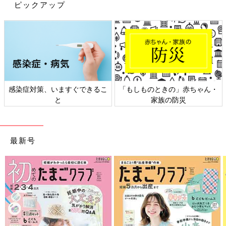
ピックアップ
GAPキッズ・ベビーでお揃いに♪ おしゃ
れママ必見アイテム4選
SNSでおしゃれアイテムが話題沸騰中のGAPキ
ッズ。Instagramではお気に入りの服でお揃い
コーデを楽しむ人も増えています。今回は冬の
お揃いコーデにおすすめのアイテム5選をご紹
介します♪
いかがでしたか？
GAP
ベビーのコーデはカジュアルで可愛く、シ
ンプルなので真似しやすいのもうれしいポイント！春のお散歩に
感染症対策、いますぐできるこ
「もしものときの」赤ちゃん・
むけて、ぜひチェックしてみてくださいね！
と
家族の防災
（文・くるみ）
※記事内容でご紹介している投稿、リンク先は、削除される場合
があります。あらかじめご了承ください。
最新号
※記事の内容は記載当時の情報であり、現在と異なる場合があり
ます。