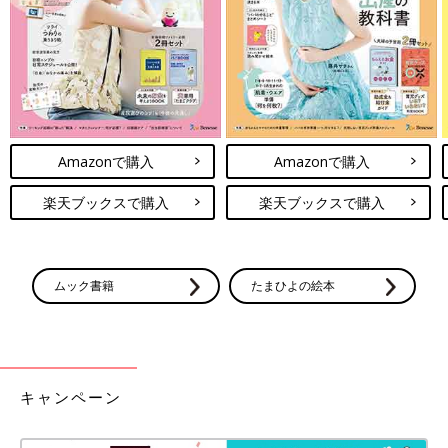
た」
どこで買ったの？
「
西松屋
です」
おすすめPOINTは？
Amazonで購入
Amazonで購入
「ミルクあげたあと少し座らせておくのにちょうどいいです。真
楽天ブックスで購入
楽天ブックスで購入
ん中にずれ防止の棒があって、家事するときにちょっと目を離し
ても安心なので、ワンオペのときなど助かっています！買ってよ
かったです。
長時間座らせると途中で嫌がるので、空気式なら使わなければ収
ムック書籍
たまひよの絵本
納もできるし、バスチェアなのでお風呂で使うこともできるの
で、本当におすすめです」
丈夫で長く使えるのが魅力！「ニトリ」のフリーチ
ェア（ジャスト2）
キャンペーン