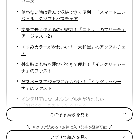
ベース
使わない時は畳んで収納できて便利！「スマートエン
ジェル」のソフトバスチェア
丈夫で長く使えるのが魅力！「ニトリ」のフリーチェ
ア（ジャスト2）
くすみカラーがかわいい！「大和屋」のアッフルチェ
ア
外出時にも持ち運びができて便利！「イングリッシー
ナ」のファスト
省スペースでジャマにならない！「イングリッシー
ナ」のファスト
インテリアになじむシンプルさがうれしい！
「STOKKE」のストッケ クリック
このまま続きを見る
3人の先輩ママが支持！「STOKKE」のTripp Trapp
トリップトラップ
サクサク読める！お気に入り記事を登録可能
アプリで続きを見る