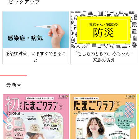
ピックアップ
感染症対策、いますぐできるこ
「もしものときの」赤ちゃん・
と
家族の防災
35（＠sacco324）さん
ゲーム動画クリエイターをしながら0歳の女の子を育てる新米マ
マ。
最新号
買ったキメ手は？
「検討したのは首が座り始めてからなのですが、バウンサーだと
まだ3カ月の赤ちゃんには大きいので、首まであるので寄りかか
りが安定するかなと思って、バスチェアを買いました。
リビングでも使えてお風呂でも使えるので便利かなと。あとは使
わないであれば空気を抜いて小さくできるのでこちらにしまし