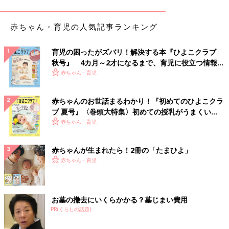
赤ちゃん・育児の人気記事ランキング
育児の困ったがズバリ！解決する本『ひよこクラブ
秋号』 4カ月～2才になるまで、育児に役立つ情報が
いっぱい！
赤ちゃん・育児
赤ちゃんのお世話まるわかり！『初めてのひよこクラ
最初に登場するのは、erika（＠t_e.wd1126baby）さん。
ブ 夏号』〈巻頭大特集〉初めての授乳がうまくい
ingenuityの ベビーベースが
インテリア
に馴染むよう、おしゃれ
く！ おっぱい・ミルクの基本と夏のトラブル 解決テ
赤ちゃん・育児
なグレーカラーのものを選びました。
ク
erika（＠t_e.wd1126baby）さん
赤ちゃんが生まれたら！2冊の「たまひよ」
赤ちゃん・育児
お墓の撤去にいくらかかる？墓じまい費用
PR(くらしの話題)