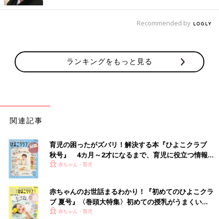
erika（＠t_e.wd1126baby）さん
2歳の女の子と
0歳
の赤ちゃんを育てる先輩ママ。
Recommended by
買ったキメ手は？
「上の子が離乳食を始める5ヶ月に入る前に購入をしました。店
ランキングをもっと見る
頭に見本で置いてあった別商品だと足が入らずキツそうにしてい
たので、ゆとりのあるこちらに決めました」
どこで買ったの？
関連記事
「楽天市場で購入しました。口コミが良いお店で購入を決めまし
た」
育児の困ったがズバリ！解決する本『ひよこクラブ
秋号』 4カ月～2才になるまで、育児に役立つ情報が
おすすめPOINTは？
いっぱい！
赤ちゃん・育児
「机が椅子の下の方に収納できるのでコンパクトで見た目もスタ
赤ちゃんのお世話まるわかり！『初めてのひよこクラ
イリッシュなところが気に入っています。また大人の椅子にベル
ブ 夏号』〈巻頭大特集〉初めての授乳がうまくい
トで固定することができるので長く使えるのもポイントです。離
く！ おっぱい・ミルクの基本と夏のトラブル 解決テ
赤ちゃん・育児
乳食用のベビーチェアとして大活躍でした。