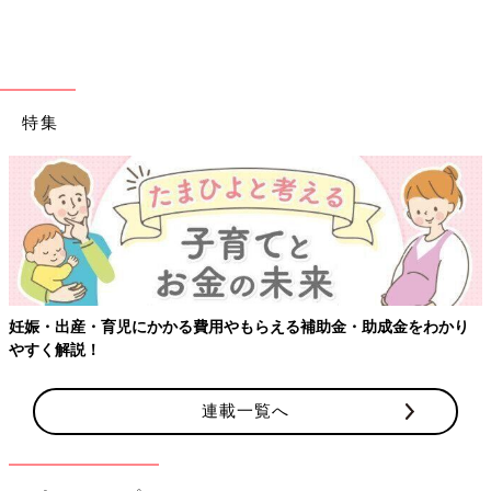
特集
物をあまり増やしたくない35（＠sacco324）さん。スマートエ
ンジェルのソフトバスチェアをリビングに置いて、ベビーチェア
妊娠・出産・育児にかかる費用やもらえる補助金・助成金をわかり
代わりに活用しています。
やすく解説！
35（＠sacco324）さん
連載一覧へ