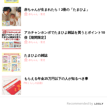
ク
テーブルがついているので離乳食をあげやすく収納することもで
赤ちゃんが生まれたら！2冊の「たまひよ」
きるので片付けも楽でした」
赤ちゃん・育児
使わない時は畳んで収納できて便利！「スマートエ
ンジェル」のソフトバスチェア
アカチャンホンポでたまひよ雑誌を買うとポイント10
倍【期間限定】
赤ちゃん・育児
たまひよの雑誌
赤ちゃん・育児
もらえる年金25万円以下の人が知るべき事
PR(くらしの話題)
Recommended by