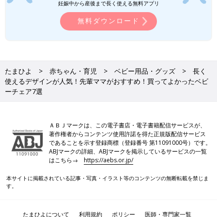
妊娠中から産後まで長く使える無料アプリ
無料ダウンロード
続いて登場するのは、hi___（＠hitoco.n）さん。長く使える丈夫
なものを選びたいと、
ニトリ
のフリーチェア（ジャスト2）のラ
たまひよ
赤ちゃん・育児
ベビー用品・グッズ
長く
イトブラウンをセレクトしました。
使えるデザインが人気！先輩ママがおすすめ！買ってよかったベビ
hi___（＠hitoco.n）さん
ーチェア7選
ＡＢＪマークは、この電子書店・電子書籍配信サービスが、
著作権者からコンテンツ使用許諾を得た正規版配信サービス
であることを示す登録商標（登録番号 第11091000号）です。
ABJマークの詳細、ABJマークを掲示しているサービスの一覧
はこちら→
https://aebs.or.jp/
hi___（＠hitoco.n）さん
本サイトに掲載されている記事・写真・イラスト等のコンテンツの無断転載を禁じま
6歳・4歳・
1歳
、3人の子どもを育てる先輩ママ。
す。
買ったキメ手は？
たまひよについて
利用規約
ポリシー
医師・専門家一覧