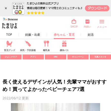
×
内祝い
SHOP
メニュー
TOP
妊娠・出産
赤ちゃん・育児
妊活
育児グッズ
病気・予防接種
離乳食
優待パス
ひよこクラブ
アプリ
SNS
キャンペーン
写真スタジオ
長く使えるデザインが人気！先輩ママがおすす
め！買ってよかったベビーチェア7選
2022/06/12
更新