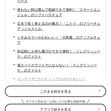
ベース
使わない時は畳んで収納できて便利！「スマートエン
ジェル」のソフトバスチェア
丈夫で長く使えるのが魅力！「ニトリ」のフリーチェ
ア（ジャスト2）
くすみカラーがかわいい！「大和屋」のアッフルチェ
ア
外出時にも持ち運びができて便利！「イングリッシー
ナ」のファスト
省スペースでジャマにならない！「イングリッシー
ナ」のファスト
インテリアになじむシンプルさがうれしい！
「STOKKE」のストッケ クリック
このまま続きを見る
3人の先輩ママが支持！「STOKKE」のTripp Trapp
トリップトラップ
サクサク読める！お気に入り記事を登録可能
アプリで続きを見る