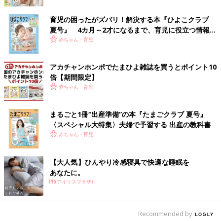
テーブルがついているので離乳食をあげやすく収納することもで
育児の困ったがズバリ！解決する本『ひよこクラブ
きるので片付けも楽でした」
夏号』 4カ月～2才になるまで、育児に役立つ情報が
いっぱい！
赤ちゃん・育児
使わない時は畳んで収納できて便利！「スマートエ
ンジェル」のソフトバスチェア
アカチャンホンポでたまひよ雑誌を買うとポイント10
倍【期間限定】
赤ちゃん・育児
まるごと1冊“出産準備”の本『たまごクラブ 夏号』
〈スペシャル大特集〉夫婦で予習する 出産の教科書
赤ちゃん・育児
【大人気】ひんやり冷感寝具で快適な睡眠を
あなたに。
PR(アイリスプラザ)
Recommended by