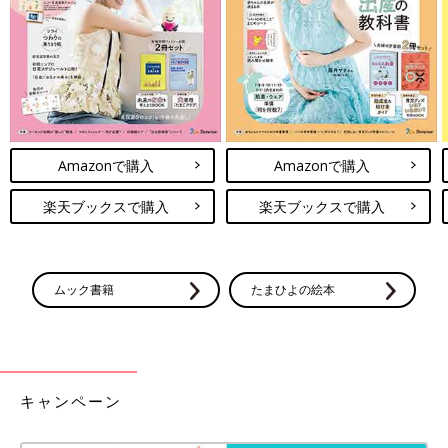
た」
どこで買ったの？
「
西松屋
です」
おすすめPOINTは？
Amazonで購入
Amazonで購入
「ミルクあげたあと少し座らせておくのにちょうどいいです。真
楽天ブックスで購入
楽天ブックスで購入
ん中にずれ防止の棒があって、家事するときにちょっと目を離し
ても安心なので、ワンオペのときなど助かっています！買ってよ
かったです。
長時間座らせると途中で嫌がるので、空気式なら使わなければ収
ムック書籍
たまひよの絵本
納もできるし、バスチェアなのでお風呂で使うこともできるの
で、本当におすすめです」
丈夫で長く使えるのが魅力！「ニトリ」のフリーチ
ェア（ジャスト2）
キャンペーン