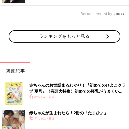
erika（＠t_e.wd1126baby）さん
2歳の女の子と
0歳
の赤ちゃんを育てる先輩ママ。
Recommended by
買ったキメ手は？
「上の子が離乳食を始める5ヶ月に入る前に購入をしました。店
ランキングをもっと見る
頭に見本で置いてあった別商品だと足が入らずキツそうにしてい
たので、ゆとりのあるこちらに決めました」
どこで買ったの？
関連記事
「楽天市場で購入しました。口コミが良いお店で購入を決めまし
た」
赤ちゃんのお世話まるわかり！『初めてのひよこクラ
ブ 夏号』〈巻頭大特集〉初めての授乳がうまくい
おすすめPOINTは？
く！ おっぱい・ミルクの基本と夏のトラブル 解決テ
赤ちゃん・育児
ク
「机が椅子の下の方に収納できるのでコンパクトで見た目もスタ
赤ちゃんが生まれたら！2冊の「たまひよ」
イリッシュなところが気に入っています。また大人の椅子にベル
赤ちゃん・育児
トで固定することができるので長く使えるのもポイントです。離
乳食用のベビーチェアとして大活躍でした。