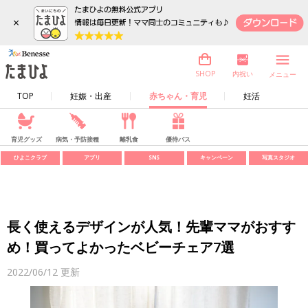
×
内祝い
SHOP
メニュー
TOP
妊娠・出産
赤ちゃん・育児
妊活
育児グッズ
病気・予防接種
離乳食
優待パス
ひよこクラブ
アプリ
SNS
キャンペーン
写真スタジオ
長く使えるデザインが人気！先輩ママがおすす
め！買ってよかったベビーチェア7選
2022/06/12
更新