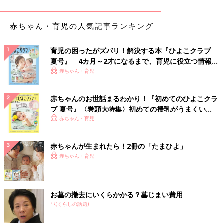
赤ちゃん・育児の人気記事ランキング
育児の困ったがズバリ！解決する本『ひよこクラブ
夏号』 4カ月～2才になるまで、育児に役立つ情報が
いっぱい！
赤ちゃん・育児
赤ちゃんのお世話まるわかり！『初めてのひよこクラ
最初に登場するのは、erika（＠t_e.wd1126baby）さん。
ブ 夏号』〈巻頭大特集〉初めての授乳がうまくい
ingenuityの ベビーベースが
インテリア
に馴染むよう、おしゃれ
く！ おっぱい・ミルクの基本と夏のトラブル 解決テ
赤ちゃん・育児
なグレーカラーのものを選びました。
ク
erika（＠t_e.wd1126baby）さん
赤ちゃんが生まれたら！2冊の「たまひよ」
赤ちゃん・育児
お墓の撤去にいくらかかる？墓じまい費用
PR(くらしの話題)