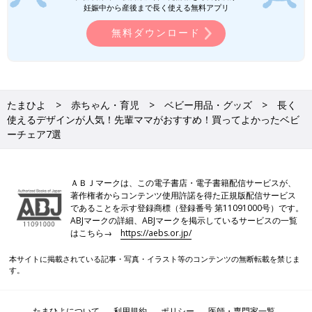
妊娠中から産後まで長く使える無料アプリ
無料ダウンロード
続いて登場するのは、hi___（＠hitoco.n）さん。長く使える丈夫
なものを選びたいと、
ニトリ
のフリーチェア（ジャスト2）のラ
イトブラウンをセレクトしました。
たまひよ
赤ちゃん・育児
ベビー用品・グッズ
長く
使えるデザインが人気！先輩ママがおすすめ！買ってよかったベビ
hi___（＠hitoco.n）さん
ーチェア7選
ＡＢＪマークは、この電子書店・電子書籍配信サービスが、
著作権者からコンテンツ使用許諾を得た正規版配信サービス
であることを示す登録商標（登録番号 第11091000号）です。
ABJマークの詳細、ABJマークを掲示しているサービスの一覧
はこちら→
https://aebs.or.jp/
hi___（＠hitoco.n）さん
本サイトに掲載されている記事・写真・イラスト等のコンテンツの無断転載を禁じま
6歳・4歳・
1歳
、3人の子どもを育てる先輩ママ。
す。
買ったキメ手は？
たまひよについて
利用規約
ポリシー
医師・専門家一覧