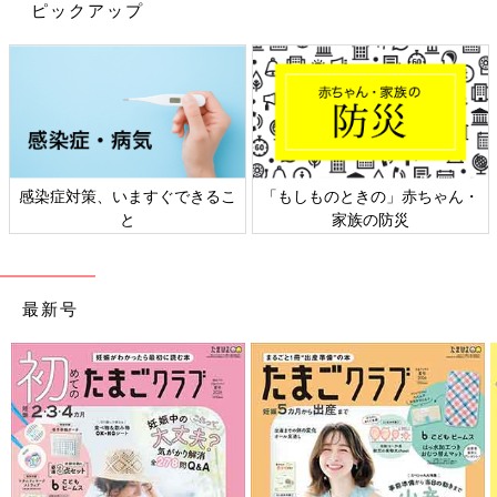
ピックアップ
感染症対策、いますぐできるこ
「もしものときの」赤ちゃん・
35（＠sacco324）さん
と
家族の防災
ゲーム動画クリエイターをしながら0歳の女の子を育てる新米マ
マ。
最新号
買ったキメ手は？
「検討したのは首が座り始めてからなのですが、バウンサーだと
まだ3カ月の赤ちゃんには大きいので、首まであるので寄りかか
りが安定するかなと思って、バスチェアを買いました。
リビングでも使えてお風呂でも使えるので便利かなと。あとは使
わないであれば空気を抜いて小さくできるのでこちらにしまし