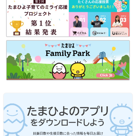
凍食品だからおいしい』（監修、発行：日本アクセス）は、web
閲覧ができる。
『マンガでわかる 冷凍食品だからおいしい』（監修、発行：日
本アクセス）
あなたの子育てエピソードを大募集！
自分自身のこと、子育てでよかったこと、ママ友との関係、家族
やパートナーに対する感謝や不満など大きな声では言うほどでは
ないけど、ちょっと誰かに言いたい育児にまつわるさまざなエピ
ソードを募集します。
お寄せいただいた声はたまひよの記事として公開される予定です
（すべての投稿が掲載されるわけではございません。予めご了承
ください）。
※投稿規約を必ずお読みの上、ご記入ください。
子育てエピソードを投稿する
妊娠日数や生後日数に合った情報を毎日お届け