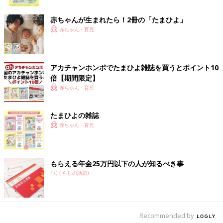
ク
かず」なんて悪口も聞こえました。でも今では、「うどんや餃
子、炒飯も美味しい」とか「お弁当に自然解凍のフライが便利で
赤ちゃんが生まれたら！2冊の「たまひよ」
美味しい」、「冷凍野菜は小分けができて無駄にならなくて好
赤ちゃん・育児
き」など、みなさん、お気に入りを挙げてくれますが、うまく説
明できる人が少ないですね。「凍っている食品？」 確かにそう
ですが単に凍らせただけではないのが冷凍食品なのです。
アカチャンホンポでたまひよ雑誌を買うとポイント10
倍【期間限定】
冷凍食品の条件の一つに、家庭ではできない急速凍結（例えば－
赤ちゃん・育児
30℃以下、10分〜30分で完了）があります。これは食品の組織
をできるだけ壊さずに凍らせる技術。つまり、組織が壊れないの
たまひよの雑誌
で栄養価や味わいはそのまま。衛生的に包装して、－18℃以下
赤ちゃん・育児
で保存・流通するため腐らないので、保存料不要で長期間の保存
ができます。可食部だけなので生ゴミも出ません。野菜などは旬
の時期に1年分製造できますので価格が安定しています。小分け
で使え、食品ロスが出ない、という素晴らしいメリットも提供し
もらえる年金25万円以下の人が知るべき事
てくれます。
PR(くらしの話題)
「冷凍食品って便利で美味しい」と感じていただけていると思い
ますが、こんなにたくさんのメリットがある食品。つまり、「時
間を止め」、「空間を超越できる」素晴らしい食品なのです。
Recommended by