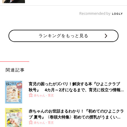
最新の冷凍食品は時空間を超越！？ 素晴らしい食
品
Recommended by
数々の取材を通して冷凍食品に詳しい山本純子さんにオススメの
冷凍食品についてアドバイスいただきました。
ランキングをもっと見る
冷凍食品は種類が豊富で、そして、メーカーの日々の開発努力の
結果、とても美味しくなっています。まだコロナ禍中にあります
が、この2年、大変助かっているという声をたくさん聞きまし
た。
関連記事
ママオススメのキンレイ「お水がいらない」シリーズは私も大好
きです。子育て中は行列ができるような美味しいラーメン屋さん
育児の困ったがズバリ！解決する本『ひよこクラブ
に行きづらいですね。名店監修シリーズは、かなり満足感が味わ
秋号』 4カ月～2才になるまで、育児に役立つ情報が
えます。「セブンプレミアムの手羽中唐揚げ」は、こだわりがス
いっぱい！
赤ちゃん・育児
ゴイ骨付き唐揚げです。開発担当者の女性に取材したこともあり
ますが、開発秘話などうかがうと、ほんと、敬服しますよ。
赤ちゃんのお世話まるわかり！『初めてのひよこクラ
ブ 夏号』〈巻頭大特集〉初めての授乳がうまくい
さてさて、改めて「冷凍食品ってなんですか？」と聞かれたらど
く！ おっぱい・ミルクの基本と夏のトラブル 解決テ
赤ちゃん・育児
う答えますか？ ひと昔前は、「安かろう悪かろうのお弁当のお