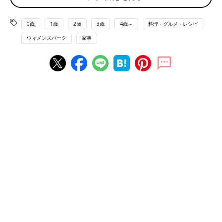
冷凍庫に1つはストックしてあります。『ニチレイの特から』も
味が濃いめですが美味しいです」
0歳
1歳
2歳
3歳
4歳～
料理・グルメ・レシピ
ウィメンズパーク
家事
■お弁当にぴったりなゴマだんご
「お弁当に入れるおかずで気に入っているのは、『ケイエスのご
まだんご』です。ちょっとしたスペースを埋めるのにちょうどい
いし、何より美味しい！ もちもちで、最後にデザート感覚で食
べています」
■餃子は必ず2パックストック
「冷凍餃子と、残り野菜で味噌汁作って、トマトのナムルを作れ
ば超手抜きだけど、誰も文句言わない夕食になります。『味の素
の冷凍ギョーザ』は必ず冷蔵庫に2パックストックしています。
あとは、これが店で食えたならの『味の素のザ・シューマイ』も
おいしい！これに袋入りカットキャベツと、カラシをタップリ添
えれば立派なメインです」
■シューマイはリピ買い決定
「今日『ザ・シューマイ』を食べました。シューマイなんてめっ
たと買いませんが、これは美味しすぎる。リピ確定。『オーマイ