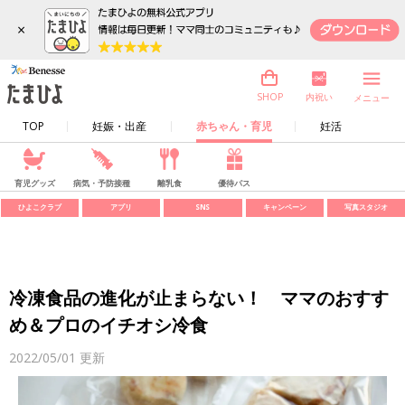
×
内祝い
SHOP
メニュー
TOP
妊娠・出産
赤ちゃん・育児
妊活
育児グッズ
病気・予防接種
離乳食
優待パス
ひよこクラブ
アプリ
SNS
キャンペーン
写真スタジオ
冷凍食品の進化が止まらない！ ママのおすす
め＆プロのイチオシ冷食
2022/05/01
更新