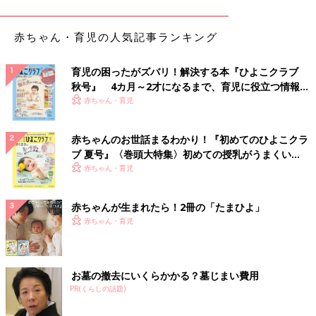
の具を食べるパスタ』はどれも好き」
■生協の「ポテトベース」
赤ちゃん・育児の人気記事ランキング
「今や冷食は凄まじい進化を遂げていますよね。生協では、油で
揚げなくてもレンチンで十分おいしい海老フライもあって、よく
育児の困ったがズバリ！解決する本『ひよこクラブ
お弁当に利用しています。またチンするだけでできる『ポテトベ
秋号』 4カ月～2才になるまで、育児に役立つ情報が
ース』もポテサラを作る時に
時短
になり助かっています」
いっぱい！
赤ちゃん・育児
■小籠包
赤ちゃんのお世話まるわかり！『初めてのひよこクラ
「ほかのメーカーでも冷凍の小籠包は売られていますが、皮が厚
ブ 夏号』〈巻頭大特集〉初めての授乳がうまくい
くてあまり好みでなかったけど『セブンプレミアム 小籠包』は
く！ おっぱい・ミルクの基本と夏のトラブル 解決テ
赤ちゃん・育児
完全にお店の味です！と、私は思っています（笑）。レンチンが
ク
できないのが難点ですが、約200円でクオリティが高いので、た
まに晩酌のお供に購入しています♪」
赤ちゃんが生まれたら！2冊の「たまひよ」
赤ちゃん・育児
■横浜あんかけラーメン
「冷凍食品、お値段も少し高いから昔は買っていなかったけど、
子どもが産まれてからストックするようになりました。唐揚げや
お墓の撤去にいくらかかる？墓じまい費用
焼きおにぎり、うどん、お好み焼きは常備していますが、私のお
PR(くらしの話題)
気に入りは、『横浜あんかけラーメン』です！」