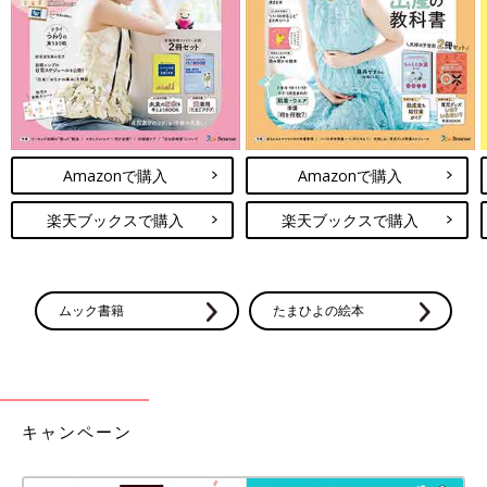
※文中のコメントは「ウィメンズパーク」(2022年1月末まで)の投
稿を再編集したものです。
※記事の内容は記事執筆当時の情報であり、現在と異なる場合が
あります。
山本純子さん
Amazonで購入
Amazonで購入
楽天ブックスで購入
楽天ブックスで購入
ムック書籍
たまひよの絵本
PROFILE
冷凍食品ジャーナリスト。Web媒体・冷凍食品エフエフプレス編
集長。ジャーナリストとして冷凍食品の動向について取材し、消
キャンペーン
費者向けにweb発信。テレビ、新聞、雑誌等のメディアで冷凍食
品の基礎知識やトレンドを紹介している。『マンガでわかる 冷