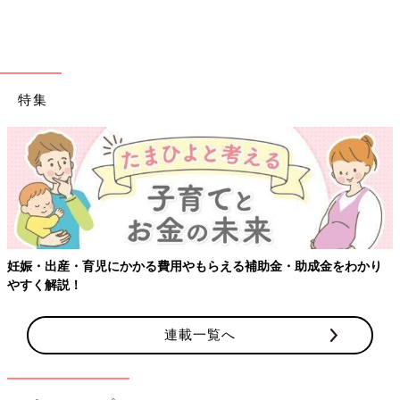
もし、何を使ったらいいのかしらと迷っている方がいたら、まず
は家庭用冷凍食品№1商品、味の素冷凍食品の「ギョーザ」をオ
ススメします。東京2020選手村で「世界一のGYOZA」と世界の
話題になったのは、スーパーで売っているあの商品でした。
特集
そして、買ってきたらぜひ、家族に焼いてもらいましょう。誰が
焼いてもうまく焼けて、成功体験が味わえるのでおすすめです。
焼いてもらっている間、もう1品、温かいおかずとサラダを作れ
ば、トータル15分以内に食卓が整います。アレルギーのお子さま
がいらっしゃったら、家族全員で美味しく食べられる「米粉でつ
くったギョーザ」もありますよ。
小さいお子さまが喜んで一生懸命食べてくれる、マルハニチロの
「くまちゃん占いシリーズ」もオススメです。グラタンなどが入
妊娠・出産・育児にかかる費用やもらえる補助金・助成金をわかり
った紙カップの底に楽しい占いがついていて、それを早く見たく
やすく解説！
てぱくぱく食べてくれます。
生協には、子育てママの声を反映させた使い勝手の良い離乳食
連載一覧へ
「きらきらステップ」シリーズがあります。また、ニッスイ（日
本水産）から昨年、イヤイヤ期のための幼児食「ニコパク」シリ
ーズも開発されました。お星様を探しながらごはんを食べよう！
というメニュー。食べることは楽しいことだよって感じてほし