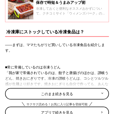
保存で時短＆うまみアップ術
冷凍しておくと便利なオススメおかずについ
て、クチコミサイト「ウィメンズパーク」のマ
マの声とともに、料理研究家のほりえさちこさ
んに、冷凍保存のテクニックについてアドバイ
スいただきました。
冷凍庫にストックしている冷凍食品は？
――まずは、ママたちがリピ買いしている冷凍食品を紹介しま
す。
■常に常備しているのは冷凍うどん
「我が家で常備されているのは、餃子と唐揚げのほかは、讃岐う
どん、焼きおにぎりです。冷凍の讃岐うどんは、コシとツルツル
感が生麺より好きです。焼きおにぎりも自分で作っても、あんな
染み染みでキレイに焼くなんてできません」
このまま続きを見る
■キンレイの水がいらないシリーズ
サクサク読める！お気に入り記事を登録可能
「私のおすすめは、鍋焼うどん、塩元帥、横綱、台湾ラーメンな
どの『キンレイの水がいらないシリーズ』です。値段もお手頃で
アプリで続きを見る