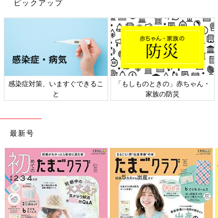
ピックアップ
い、という想いのこもった開発商品です。
今後も子育て家庭をサポートしてくれる食品、よりおいしく、便
利にという開発食品はたくさん出てきます。春と秋は新商品が並
ぶシーズン。ぜひ、売場にご注目ください。
（文／山本純子さん）
感染症対策、いますぐできるこ
「もしものときの」赤ちゃん・
と
家族の防災
こんなものまで…！時短にも使える美味
しい私のイチオシ冷凍食品
もう今日はごはんを作りたくない！ それどこ
ろか何もメニューが思いつかない！ というと
最新号
きに助けてくれるのが冷凍食品です。最近で
は、その味は格段にアップしているだけではな
く、びっくりしてしまうようなものが冷凍食品
コロナ禍でどれだけ冷凍食品に助けられたかわかりません。春は
として販売されているのです。口コミサイト
新商品の時期なのですね、ママと山本純子さんのオススメの冷凍
『ウィメンズパーク』のママたちがびっくりし
食品をチェックしてみませんか。
た冷凍食品、人におすすめしたい冷凍食品につ
（構成/酒井範子）
いて聞いてみました。