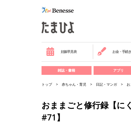
妊娠早見表
お金・手続
雑誌・書籍
アプリ
トップ
赤ちゃん・育児
日記・マンガ
お
おままごと修行録【に
#71】