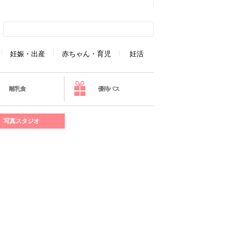
妊娠・出産
赤ちゃん・育児
妊活
離乳食
優待パス
写真スタジオ