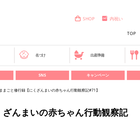
SHOP
内祝い
TOP
き
名づけ
出産準備
SNS
キャンペーン
ままごと修行録【にくざんまいの赤ちゃん行動観察記#71】
くざんまいの赤ちゃん行動観察記