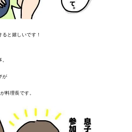
けると嬉しいです！
、
事。
びが
。
んが料理長です。