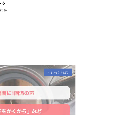
さを
とを
。
。
もっと読む
arrow_forward_ios