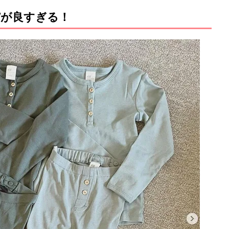
パが良すぎる！
M
u
t
e