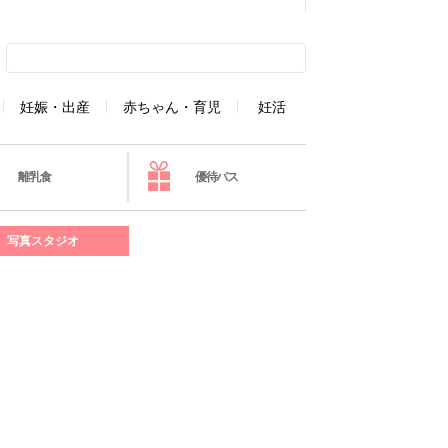
妊娠・出産
赤ちゃん・育児
妊活
離乳食
優待パス
写真スタジオ