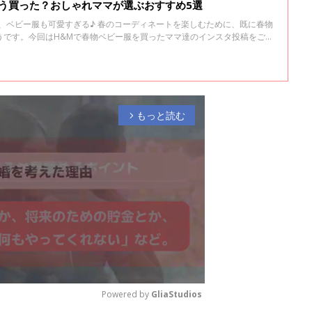
う買った？おしゃれママが選ぶおすすめ5選
、ベビー服も可愛すぎる♪ 春のコーディネートを楽しむために、既に春物
うです。今回はH&Mで春物ベビー服を買ったママ達のインスタ投稿をご紹
もっと読む
arrow_forward_ios
Powered by 
GliaStudios