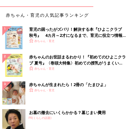
赤ちゃん・育児の人気記事ランキング
育児の困ったがズバリ！解決する本『ひよこクラブ
秋号』 4カ月～2才になるまで、育児に役立つ情報が
いっぱい！
赤ちゃん・育児
赤ちゃんのお世話まるわかり！『初めてのひよこクラ
ブ 夏号』〈巻頭大特集〉初めての授乳がうまくい
く！ おっぱい・ミルクの基本と夏のトラブル 解決テ
赤ちゃん・育児
ク
赤ちゃんが生まれたら！2冊の「たまひよ」
赤ちゃん・育児
お墓の撤去にいくらかかる？墓じまい費用
PR(くらしの話題)