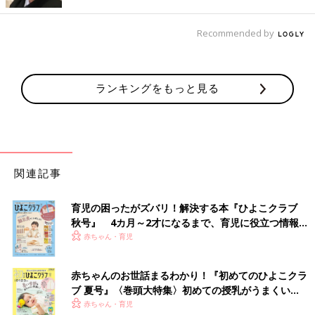
Recommended by
ランキングをもっと見る
関連記事
育児の困ったがズバリ！解決する本『ひよこクラブ
秋号』 4カ月～2才になるまで、育児に役立つ情報が
いっぱい！
赤ちゃん・育児
赤ちゃんのお世話まるわかり！『初めてのひよこクラ
ブ 夏号』〈巻頭大特集〉初めての授乳がうまくい
く！ おっぱい・ミルクの基本と夏のトラブル 解決テ
赤ちゃん・育児