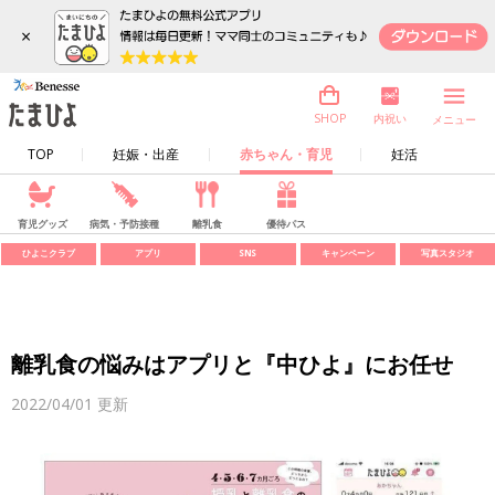
×
内祝い
SHOP
メニュー
TOP
妊娠・出産
赤ちゃん・育児
妊活
育児グッズ
病気・予防接種
離乳食
優待パス
ひよこクラブ
アプリ
SNS
キャンペーン
写真スタジオ
離乳食の悩みはアプリと『中ひよ』にお任せ
2022/04/01
更新