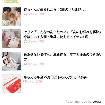
ク
赤ちゃんが生まれたら！2冊の「たまひよ」
赤ちゃん・育児
セリア「こんなのあったの？」「あのお悩みを解決」
今欲しい！入園・進級に使えるアイテム5選
赤ちゃん・育児
色あせない名作も、最新作も！ママと漫画のつきあい
方
赤ちゃん・育児
もらえる年金25万円以下の人が知るべき事
PR(くらしの話題)
Recommended by