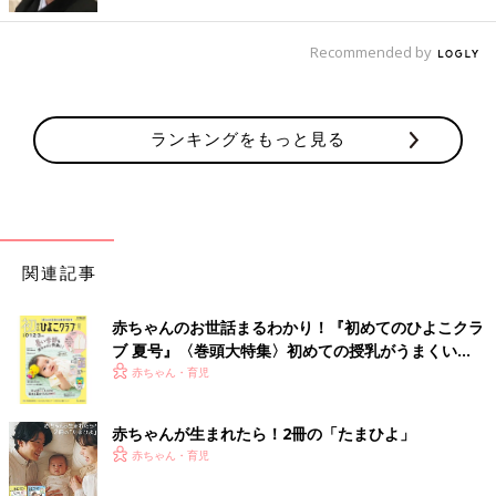
Recommended by
ランキングをもっと見る
関連記事
赤ちゃんのお世話まるわかり！『初めてのひよこクラ
ブ 夏号』〈巻頭大特集〉初めての授乳がうまくい
く！ おっぱい・ミルクの基本と夏のトラブル 解決テ
赤ちゃん・育児
ク
赤ちゃんが生まれたら！2冊の「たまひよ」
赤ちゃん・育児