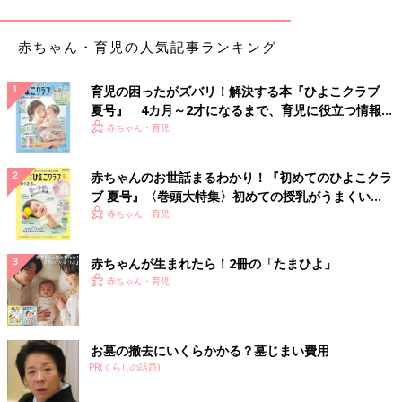
赤ちゃん・育児の人気記事ランキング
育児の困ったがズバリ！解決する本『ひよこクラブ
夏号』 4カ月～2才になるまで、育児に役立つ情報が
いっぱい！
赤ちゃん・育児
赤ちゃんのお世話まるわかり！『初めてのひよこクラ
ブ 夏号』〈巻頭大特集〉初めての授乳がうまくい
く！ おっぱい・ミルクの基本と夏のトラブル 解決テ
赤ちゃん・育児
ク
赤ちゃんが生まれたら！2冊の「たまひよ」
赤ちゃん・育児
お墓の撤去にいくらかかる？墓じまい費用
PR(くらしの話題)