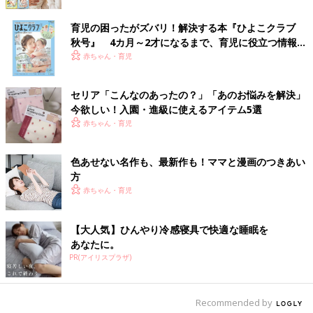
育児の困ったがズバリ！解決する本『ひよこクラブ
秋号』 4カ月～2才になるまで、育児に役立つ情報が
いっぱい！
赤ちゃん・育児
セリア「こんなのあったの？」「あのお悩みを解決」
今欲しい！入園・進級に使えるアイテム5選
赤ちゃん・育児
色あせない名作も、最新作も！ママと漫画のつきあい
方
赤ちゃん・育児
【大人気】ひんやり冷感寝具で快適な睡眠を
あなたに。
PR(アイリスプラザ)
Recommended by