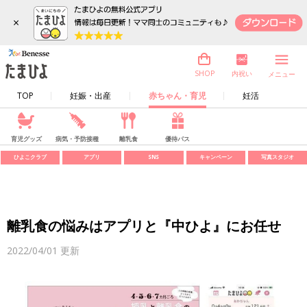
×
内祝い
SHOP
メニュー
TOP
妊娠・出産
赤ちゃん・育児
妊活
育児グッズ
病気・予防接種
離乳食
優待パス
ひよこクラブ
アプリ
SNS
キャンペーン
写真スタジオ
離乳食の悩みはアプリと『中ひよ』にお任せ
2022/04/01
更新