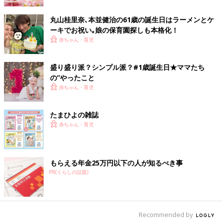
おろした人参を入れて炊いたご飯でキャラクターの顔を作った
り、息子の好きなジャガイモを使ってハートにしたり、サツマイ
丸山桂里奈､本並健治の61歳の誕生日はラーメンとケ
モを星形に抜いたりしました。大人向けには、手鞠ずしを作りま
ーキでお祝い｡娘の保育園探しも本格化！
した。デコレーションケーキを作ったり、大変でしたが、満足し
赤ちゃん・育児
ています。
盛り盛り派？シンプル派？#1歳誕生日★ママたち
プレゼントは何が喜ぶ？
の”やったこと
赤ちゃん・育児
たまひよの雑誌
赤ちゃん・育児
もらえる年金25万円以下の人が知るべき事
PR(くらしの話題)
Recommended by