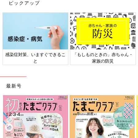
ピックアップ
私も、両方の祖父母と曾祖父母から「何がいい？」と聞いていた
だきました。そういうふうに大切に思ってもらっているって、ほ
んと幸せですよね。気持ちだけで十分ではありつつも、ひいおば
あちゃんを除いては、全員お金をいただきました。ひいおばあち
ゃんからは、“実印”をプレゼントしていただきました。
【1歳でも意思があるようですよ】
自分の事ですが、おもちゃ売り場に行くたびに、触っていたもの
を1歳の誕生日にプレゼントされたようです。おおはしゃぎして
感染症対策、いますぐできるこ
「もしものときの」赤ちゃん・
いる写真やビデオが残っています。5歳の時に壊れてゴミ置き場
と
家族の防災
に捨てに行った悲しい記憶があります。義理のご両親と一緒に売
り場に行ったらいいかもしれませんね。
1歳のお誕生日は家族全員にとって思い出に残る日です。記念写
最新号
真を撮ったり、家族でケーキを囲んだり、心のこもったお祝いの
席を設けたいというのが心情ですね。日々の育児で疲れていて
も、子どもの喜ぶ顔が見たいと思うママたちの頑張りがとてもよ
く伝わってきました。素敵なお誕生日になりますように！
※投稿内容は投稿者の個人的な見解・体験に基づくものですの
で、あくまでもアドバイスとして参考にしていただき、症状など