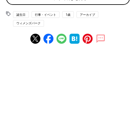
誕生日
行事・イベント
1歳
アーカイブ
ウィメンズパーク
子どもを持って初めて、日本の伝統風習を知ることもあると思い
ます。その一つに、“一升餅”がありますね。地域ごとで呼び名や
風習が異なるようですが、「一生食べ物に困らない」「一生健康
に」などという願いを込めて、お餅を背負わせたり、さらにその
うえで転ばせたり、ほかにもお餅をふませたり、という行事で
す。「一升餅を背負わせた？」というアンケートによると、6割
の家庭が背負わせたという結果になりました。そんな伝統行事や
お食事会、写真撮影などを初めてのお誕生日会としておこなう家
庭が多いようです。
【踏み餅はどうですか？】
重いお餅を背負わせるのに抵抗があるなら、踏ませるパターンも
ありますよ。赤ちゃんに草履を履かせてお餅を踏ませます。これ
なら意味は背負い餅と同じですし、シャッターチャンスもありま
すよ。