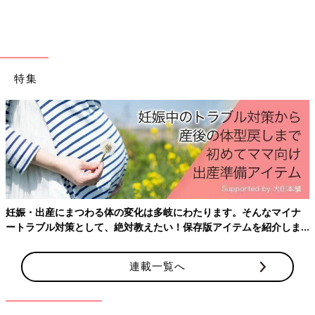
お誕生日にはプレゼントが付き物。子どものはじめてのお誕生日
ともなると、両家のおじいちゃんおばあちゃんからもプレゼント
が贈られる家庭もあるのではないでしょうか。あれが欲しいけど
特集
言いにくいな、これはまだ与えたくないのに…なんて、心の声が
聞こえてきそうですね。祖父母からの申し出があった場合は、欲
しいものを素直におねだりしたり、商品券をいただいて必要なも
のを買ったりと、上手に祖父母の期待にこたえる先輩ママの声も
ありました。1歳前後の赤ちゃんの中には、よちよちと歩き始め
る子も増え、体を動かすことを喜ぶ子もいるようです。もらって
良かったものとしては、ジャングルジムや手押し車、ファースト
シューズといった贈りものが多く寄せられました。
妊娠・出産にまつわる体の変化は多岐にわたります。そんなマイナ
【「靴」や「身体をつかうもの」】
ートラブル対策として、絶対教えたい！保存版アイテムを紹介しま
上の子の時もでしたが、今回もファーストシューズを一緒買いに
す。
行く予定です。上の子が今までにもらったものは、三輪車・車・
連載一覧へ
大きいブロック・ジャングルジムなどです。私達の考えで、身体
を使うもの、と決めています。
【お金をいただいた】