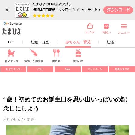
×
内祝い
SHOP
メニュー
TOP
妊娠・出産
赤ちゃん・育児
妊活
育児グッズ
病気・予防接種
離乳食
優待パス
ひよこクラブ
アプリ
SNS
キャンペーン
写真スタジオ
1歳！初めてのお誕生日を思い出いっぱいの記
念日にしよう
2017/06/27
更新