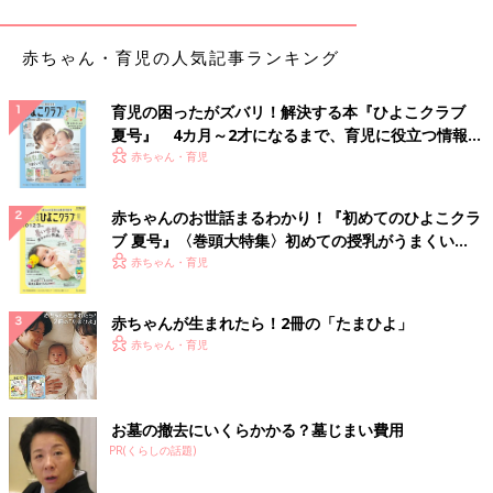
【両家を招いてお祝いです。】
両家を招いて、前日にお祝いをする予定です。一升餅にケーキな
赤ちゃん・育児の人気記事ランキング
ど考えています。ケーキはホットケーキを使って作ります。誕生
日当日は、泊まりがけでテーマパークに行く計画をしています。
育児の困ったがズバリ！解決する本『ひよこクラブ
子どもにはわかりませんが、親として頑張った私たちへのご褒美
夏号』 4カ月～2才になるまで、育児に役立つ情報が
です。
いっぱい！
赤ちゃん・育児
【盛大にやりたいところですが…】
はじめての誕生日なので盛大にやりたいですが、時間もあまりな
赤ちゃんのお世話まるわかり！『初めてのひよこクラ
いし、子どももぐずりそうなので、3人で軽くお祝いをする予定
ブ 夏号』〈巻頭大特集〉初めての授乳がうまくい
です。食事もいつもよりちょっと豪華にくらいです。選び取り
く！ おっぱい・ミルクの基本と夏のトラブル 解決テ
赤ちゃん・育児
（将来占い・知恵比べ）と手足型、あとは写真が撮れたらと思っ
ク
ています。
赤ちゃんが生まれたら！2冊の「たまひよ」
ケーキやお料理の準備
赤ちゃん・育児
1歳のお誕生日はパパとママ、そして祖父母にとっても大きなイ
ベントです。気合いを入れてお料理や手作りケーキ！と思って
お墓の撤去にいくらかかる？墓じまい費用
PR(くらしの話題)
も、まだ1歳…食べられるものも限られています。先輩ママ達
は、月齢に合わせた無理のない食材を工夫して、かわいく美味し