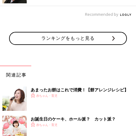
いケーキやお料理を作り上げていました。たとえば、ヨーグルト
を水切りしたものを丸く型抜いた食パンに塗り、イチゴを乗せて
Recommended by
ケーキに見立てるなど、素敵なアイデアがたくさん寄せられてい
ます。また、子どもだけではなく、お祝いに駆けつけてくれた、
おじいちゃんやおばあちゃんのおもてなし料理にも腕を奮うこと
になることも。手毬ずしや角煮、お吸い物、鯛の塩焼き…。とは
ランキングをもっと見る
いえ、まだまだ育児に手がかかる時期です。外食やお取り寄せな
どを活用し、無理のないようにしてくださいね。
【ケーキは大人がいただく】
ケーキ屋さんで購入し、スポンジとフルーツを食べさせました。
生クリームも舐める程度に味見させて、残りは大人が美味しくい
関連記事
ただきました。市販のものは甘かったり、生クリームの脂肪分も
たくさんなので、1歳の子どもにガッツリ食べさせるのは控えた
あまったお餅はこれで消費！【餅アレンジレシピ】
ほうがいいかもしれませんね。
赤ちゃん・育児
【アレルギー対応を工夫】
卵、乳製品アレルギーありです。卵なし、牛乳を豆乳に変えても
ホットケーキはちゃんと膨らみましたよ。水切りした豆腐とはち
お誕生日のケーキ、ホール派？ カット派？
みつで、ホイップクリームの代用をしました。
赤ちゃん・育児
【キャラクターごはん】